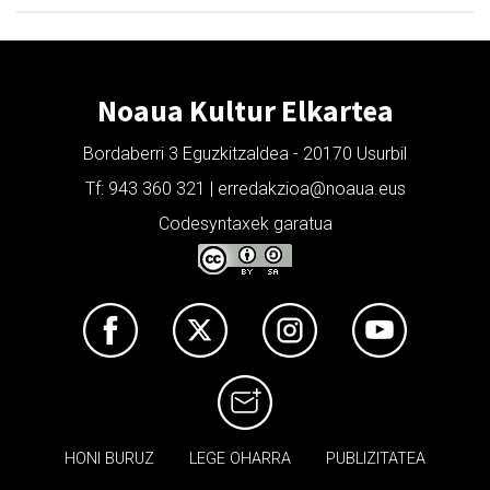
Noaua Kultur Elkartea
Bordaberri 3 Eguzkitzaldea - 20170 Usurbil
Tf: 943 360 321 | erredakzioa@noaua.eus
Codesyntaxek garatua
HONI BURUZ
LEGE OHARRA
PUBLIZITATEA