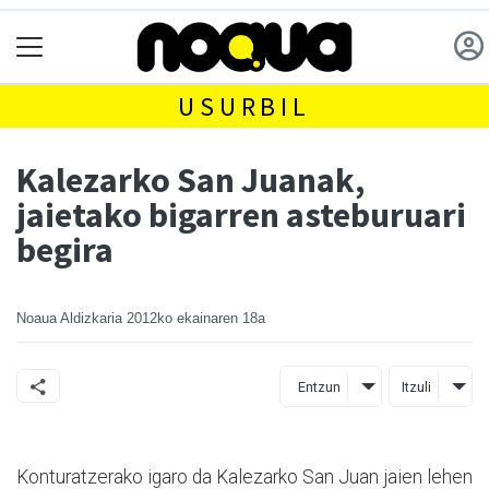
USURBIL
Kalezarko San Juanak,
jaietako bigarren asteburuari
begira
Noaua Aldizkaria
2012ko ekainaren 18a
Entzun
Itzuli
Konturatzerako igaro da Kalezarko San Juan jaien lehen