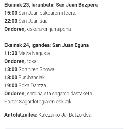
Ekainak 23, larunbata: San Juan Bezpera
15:00
San Juan eskearen irteera.
22:00
San Juan sua.
Ondoren,
eskeraren jarraipena.
Ekainak 24, igandea: San Juan Eguna
11:30
Meza Nagusia.
Ondoren,
toka.
13:00
Gorritiren Showa.
18:00
Buruhandiak.
19:00
Soka Dantza.
Ondoren,
sardina eta sagardo dastaketa
Saizar
Sagardotegiaren eskutik.
Antolatzailea:
Kalezarko Jai Batzordea.