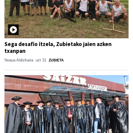
Sega desafio itzela, Zubietako jaien azken
txanpan
Noaua Aldizkaria
uzt 31
ZUBIETA