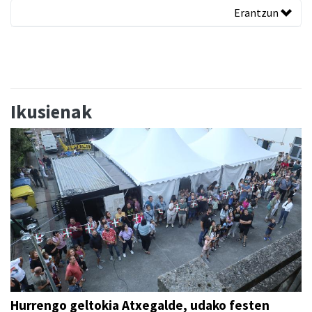
Erantzun
Ikusienak
Hurrengo geltokia Atxegalde, udako festen