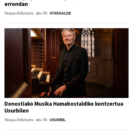
errondan
Noaua Aldizkaria
abu 06
ATXEGALDE
Donostiako Musika Hamabostaldiko kontzertua
Usurbilen
Noaua Aldizkaria
abu 06
USURBIL