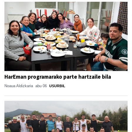
HarEman programarako parte hartzaile bila
Noaua Aldizkaria
abu 06
USURBIL