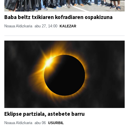
Baba beltz txikiaren kofradiaren ospakizuna
Noaua Aldizkaria
abu 27, 14:00
KALEZAR
Eklipse partziala, astebete barru
Noaua Aldizkaria
abu 06
USURBIL