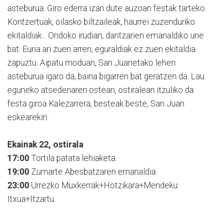
asteburua. Giro ederra izan dute auzoan festak tarteko.
Kontzertuak, oilasko biltzaileak, haurrei zuzenduriko
ekitaldiak... Ondoko irudian, dantzarien emanaldiko une
bat. Euria ari zuen arren, eguraldiak ez zuen ekitaldia
zapuztu. Aipatu moduan, San Juanetako lehen
asteburua igaro da, baina bigarren bat geratzen da. Lau
eguneko atsedenaren ostean, ostiralean itzuliko da
festa giroa Kalezarrera, besteak beste, San Juan
eskearekin:
Ekainak 22, ostirala
17:00
Tortila patata lehiaketa.
19:00
Zumarte Abesbatzaren emanaldia.
23:00
Urrezko Muxkerrak+Hotzikara+Mendeku
Itxua+Itzartu.