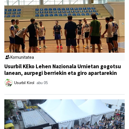
Komunitatea
Usurbil KEko Lehen Nazionala Urnietan gogotsu
lanean, aurpegi berriekin eta giro apartarekin
Usurbil Kirol
abu 05