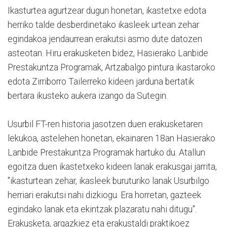
Ikasturtea agurtzear dugun honetan, ikastetxe edota
herriko talde desberdinetako ikasleek urtean zehar
egindakoa jendaurrean erakutsi asmo dute datozen
asteotan. Hiru erakusketen bidez, Hasierako Lanbide
Prestakuntza Programak, Artzabalgo pintura ikastaroko
edota Zirriborro Tailerreko kideen jarduna bertatik
bertara ikusteko aukera izango da Sutegin.
Usurbil FT-ren historia jasotzen duen erakusketaren
lekukoa, astelehen honetan, ekainaren 18an Hasierako
Lanbide Prestakuntza Programak hartuko du. Atallun
egoitza duen ikastetxeko kideen lanak erakusgai jarrita,
"ikasturtean zehar, ikasleek buruturiko lanak Usurbilgo
herriari erakutsi nahi dizkiogu. Era horretan, gazteek
egindako lanak eta ekintzak plazaratu nahi ditugu".
Erakusketa, argazkiez eta erakustaldi praktikoez