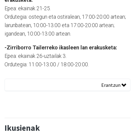
erakusketa:
Epea: ekainak 21-25.
Ordutegia: ostegun eta ostiralean, 17:00-20:00 artean;
larunbatean, 10:00-13:00 eta 17:00-20:00 artean;
igandean, 10:00-13:00 artean.
-Zirriborro Tailerreko ikasleen lan erakusketa:
Epea: ekainak 26-uztailak 3.
Ordutegia: 11:00-13:00 / 18:00-20:00.
Erantzun
Ikusienak