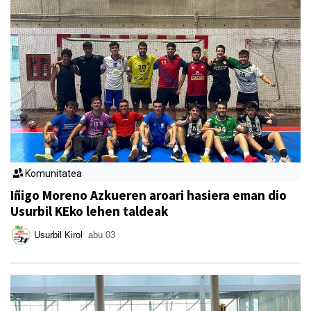
Komunitatea
Iñigo Moreno Azkueren aroari hasiera eman dio
Usurbil KEko lehen taldeak
Usurbil Kirol
abu 03