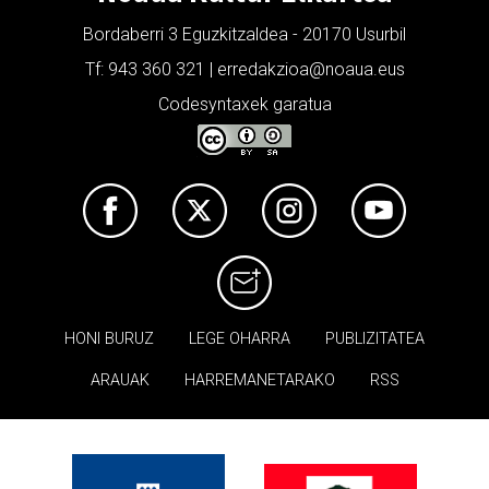
Bordaberri 3 Eguzkitzaldea - 20170 Usurbil
Tf: 943 360 321 | erredakzioa@noaua.eus
Codesyntaxek garatua
HONI BURUZ
LEGE OHARRA
PUBLIZITATEA
ARAUAK
HARREMANETARAKO
RSS