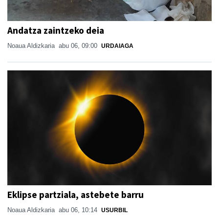
Andatza zaintzeko deia
Noaua Aldizkaria
abu 06, 09:00
URDAIAGA
Eklipse partziala, astebete barru
Noaua Aldizkaria
abu 06, 10:14
USURBIL