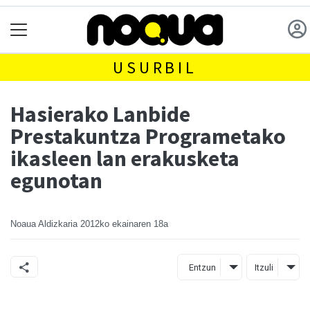
USURBIL
Hasierako Lanbide
Prestakuntza Programetako
ikasleen lan erakusketa
egunotan
Noaua Aldizkaria
2012ko ekainaren 18a
Entzun
Itzuli