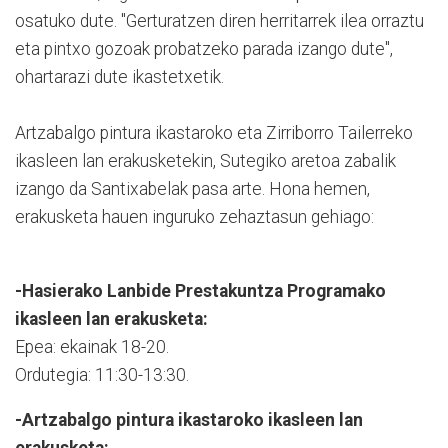
osatuko dute. "Gerturatzen diren herritarrek ilea orraztu
eta pintxo gozoak probatzeko parada izango dute",
ohartarazi dute ikastetxetik.
Artzabalgo pintura ikastaroko eta Zirriborro Tailerreko
ikasleen lan erakusketekin, Sutegiko aretoa zabalik
izango da Santixabelak pasa arte. Hona hemen,
erakusketa hauen inguruko zehaztasun gehiago:
-Hasierako Lanbide Prestakuntza Programako
ikasleen lan erakusketa:
Epea: ekainak 18-20.
Ordutegia: 11:30-13:30.
-Artzabalgo pintura ikastaroko ikasleen lan