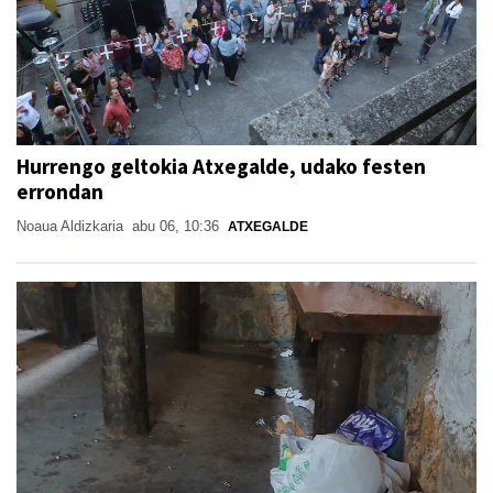
Hurrengo geltokia Atxegalde, udako festen
errondan
Noaua Aldizkaria
abu 06, 10:36
ATXEGALDE