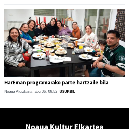
HarEman programarako parte hartzaile bila
Noaua Aldizkaria
abu 06, 09:52
USURBIL
Noaua Kultur Elkartea