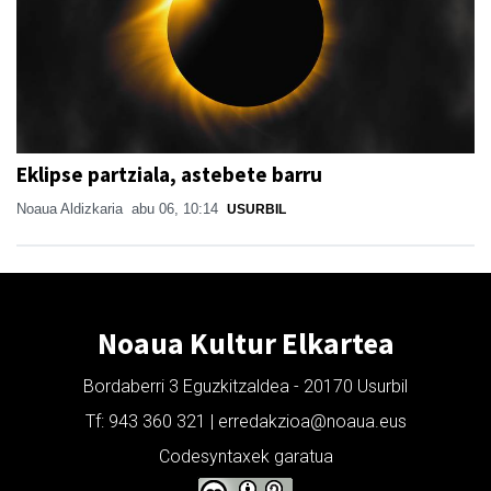
Eklipse partziala, astebete barru
Noaua Aldizkaria
abu 06, 10:14
USURBIL
Noaua Kultur Elkartea
Bordaberri 3 Eguzkitzaldea - 20170 Usurbil
Tf: 943 360 321 | erredakzioa@noaua.eus
Codesyntaxek garatua