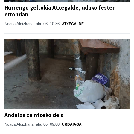
Hurrengo geltokia Atxegalde, udako festen
errondan
Noaua Aldizkaria
abu 06, 10:36
ATXEGALDE
Andatza zaintzeko deia
Noaua Aldizkaria
abu 06, 09:00
URDAIAGA