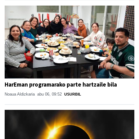
HarEman programarako parte hartzaile bila
Noaua Aldizkaria
abu 06, 09:52
USURBIL