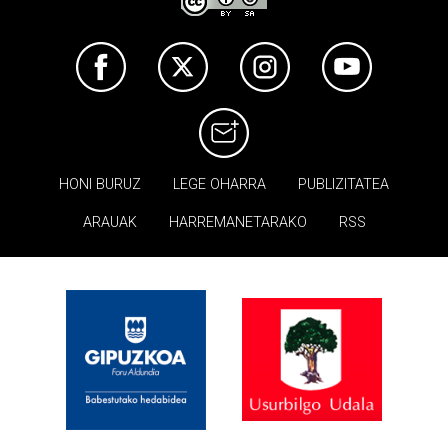
HONI BURUZ
LEGE OHARRA
PUBLIZITATEA
ARAUAK
HARREMANETARAKO
RSS