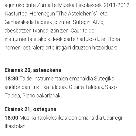
agurtuko dute Zumarte Musika Eskolakoek, 2011-2012
ikasturtea. Herenegun “The Astelehen´s” eta
Ganbarakada taldeek jo zuten Sutegin. Atzo,
abesbatzen txanda izan zen. Gaur, talde
instrumentaletako kideek parte hartuko dute. Hona
hemen, ostiralera arte iragarri dituzten hitzorduak:
Ekainak 20, asteazkena
18:30
Talde instrumentalen emanaldia Sutegiko
auditorioan: trikitixa taldeak, Gitarra Taldeak, Saxo
Taldea, Piano bakarlariak.
Ekainak 21, osteguna
18:00
Musika Txokoko ikasleen emanaldia Udarregi
Ikastolan.