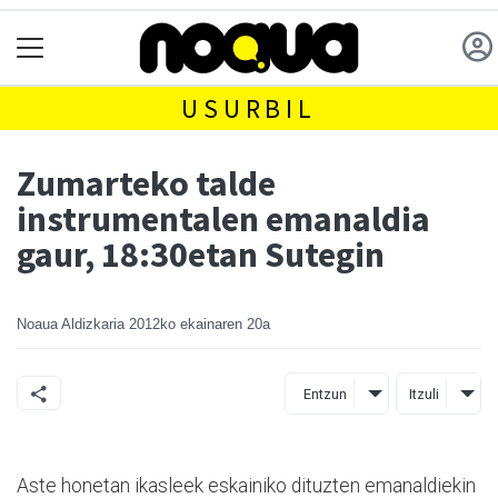
USURBIL
Zumarteko talde
instrumentalen emanaldia
gaur, 18:30etan Sutegin
Noaua Aldizkaria
2012ko ekainaren 20a
Entzun
Itzuli
Aste honetan ikasleek eskainiko dituzten emanaldiekin