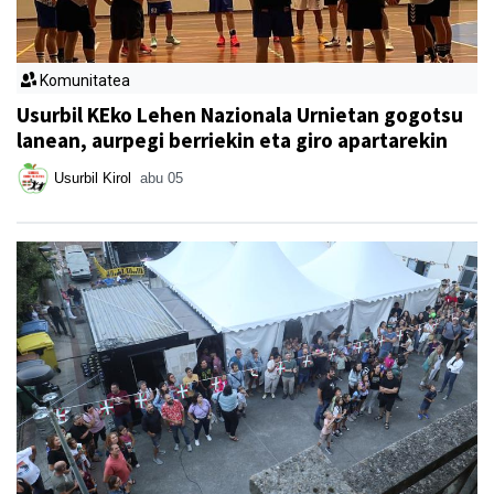
Komunitatea
Usurbil KEko Lehen Nazionala Urnietan gogotsu
lanean, aurpegi berriekin eta giro apartarekin
Usurbil Kirol
abu 05