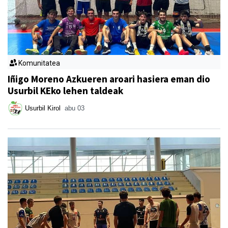
Komunitatea
Iñigo Moreno Azkueren aroari hasiera eman dio
Usurbil KEko lehen taldeak
Usurbil Kirol
abu 03