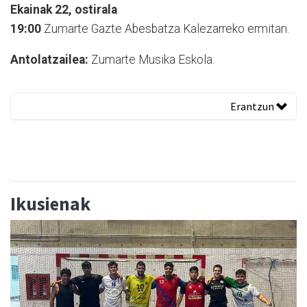
Ekainak 22, ostirala
19:00
Zumarte Gazte Abesbatza Kalezarreko ermitan.
Antolatzailea:
Zumarte Musika Eskola.
Erantzun
Ikusienak