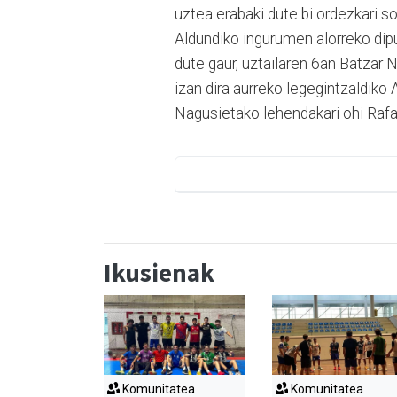
uztea erabaki dute bi ordezkari s
Aldundiko ingurumen alorreko dip
dute gaur, uztailaren 6an Batzar 
izan dira aurreko legegintzaldik
Nagusietako lehendakari ohi Raf
Ikusienak
Komunitatea
Komunitatea