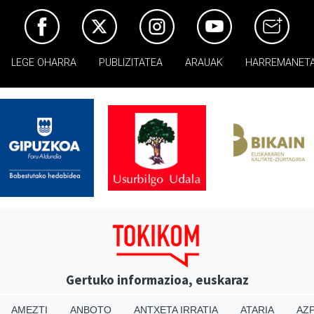
LEGE OHARRA
PUBLIZITATEA
ARAUAK
HARREMANET
Gertuko informazioa, euskaraz
AMEZTI
ANBOTO
ANTXETA IRRATIA
ATARIA
AZP