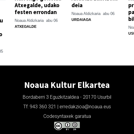
Atxegalde, udako
deia
p
festen errondan
pa
Noaua Aldizkaria
abu 06
bi
su
URDAIAGA
Noaua Aldizkaria
abu 06
ATXEGALDE
Noa
o
US
05
Noaua Kultur Elkartea
Bordaberri 3 Eguzkitzaldea - 20170 Usurbil
Tf: 943 360 321 | erredakzioa@noaua.eus
Codesyntaxek garatua