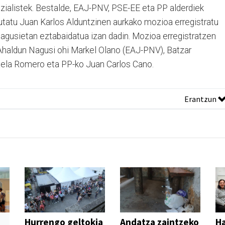
ozialistek. Bestalde, EAJ-PNV, PSE-EE eta PP alderdiek
utatu Juan Karlos Alduntzinen aurkako mozioa erregistratu
Nagusietan eztabaidatua izan dadin. Mozioa erregistratzen
o Ahaldun Nagusi ohi Markel Olano (EAJ-PNV), Batzar
aela Romero eta PP-ko Juan Carlos Cano.
Erantzun
Hurrengo geltokia
Andatza zaintzeko
H