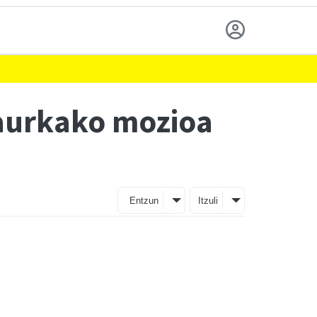
 aurkako mozioa
Entzun
Itzuli