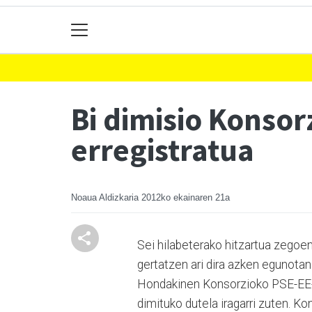
Bi dimisio Konso
erregistratua
Noaua Aldizkaria
2012ko ekainaren 21a
Sei hilabeterako hitzartua zego
gertatzen ari dira azken egunotan
Hondakinen Konsorzioko PSE-EE-k
dimituko dutela iragarri zuten. K