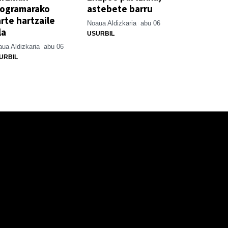
rogramarako
astebete barru
rte hartzaile
Noaua Aldizkaria
abu 06
la
USURBIL
ua Aldizkaria
abu 06
URBIL