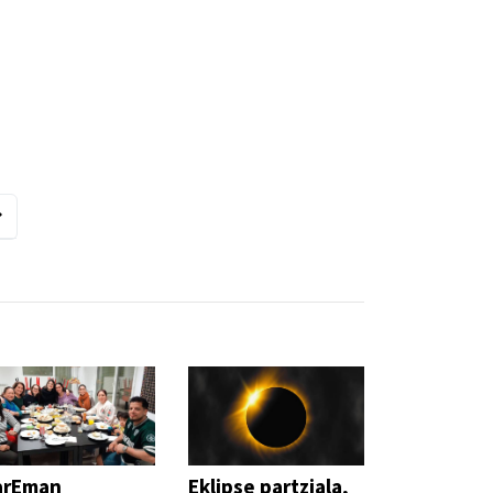
arEman
Eklipse partziala,