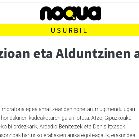
USURBIL
rzioan eta Alduntzinen
en moratoria epea amaitzear den honetan, mugimendu ugari
 hondakinen kudeaketaren gaiari lotuta. Atzo, Gipuzkoako
o bi ordezkarik, Arcadio Benitezek eta Denis Itxasok
onsorzioak harturiko erabakien aurka egoteagatik, erakundea