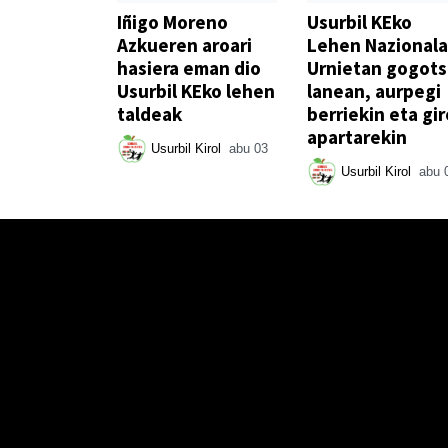
Iñigo Moreno
Usurbil KEko
Azkueren aroari
Lehen Nazionala
hasiera eman dio
Urnietan gogot
Usurbil KEko lehen
lanean, aurpegi
taldeak
berriekin eta gir
apartarekin
Usurbil Kirol
abu 03
Usurbil Kirol
abu 