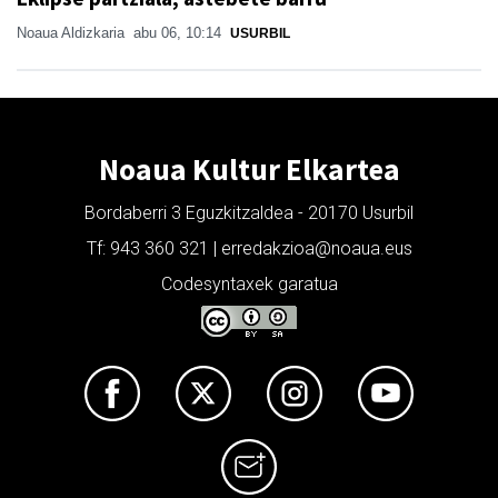
Noaua Aldizkaria
abu 06, 10:14
USURBIL
Noaua Kultur Elkartea
Bordaberri 3 Eguzkitzaldea - 20170 Usurbil
Tf: 943 360 321 | erredakzioa@noaua.eus
Codesyntaxek garatua