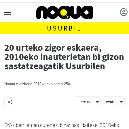
USURBIL
20 urteko zigor eskaera,
2010eko inauterietan bi gizon
sastatzeagatik Usurbilen
Noaua Aldizkaria
2012ko ekainaren 25a
Entzun
Itzuli
DV-k berri eman dutenez, bihar hasi daiteke, 2010eko