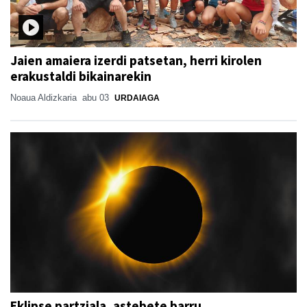
Jaien amaiera izerdi patsetan, herri kirolen
erakustaldi bikainarekin
Noaua Aldizkaria
abu 03
URDAIAGA
Eklipse partziala, astebete barru