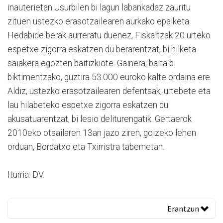
inauterietan Usurbilen bi lagun labankadaz zauritu
zituen ustezko erasotzailearen aurkako epaiketa.
Hedabide berak aurreratu duenez, Fiskaltzak 20 urteko
espetxe zigorra eskatzen du berarentzat, bi hilketa
saiakera egozten baitizkiote. Gainera, baita bi
biktimentzako, guztira 53.000 euroko kalte ordaina ere.
Aldiz, ustezko erasotzailearen defentsak, urtebete eta
lau hilabeteko espetxe zigorra eskatzen du
akusatuarentzat, bi lesio deliturengatik. Gertaerok
2010eko otsailaren 13an jazo ziren, goizeko lehen
orduan, Bordatxo eta Txirristra tabernetan.
Iturria: DV.
Erantzun