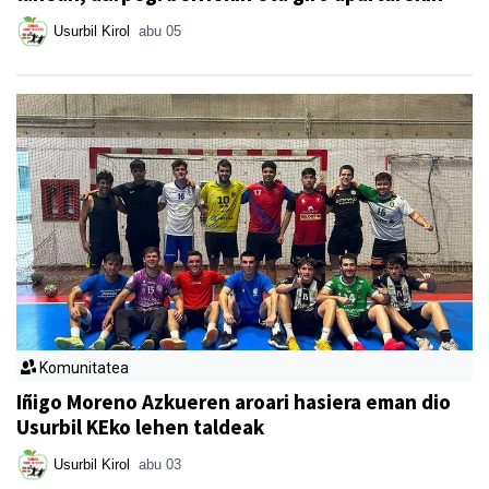
Usurbil Kirol
abu 05
Komunitatea
Iñigo Moreno Azkueren aroari hasiera eman dio
Usurbil KEko lehen taldeak
Usurbil Kirol
abu 03