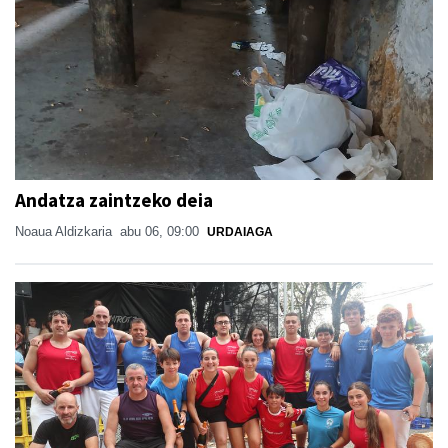
Andatza zaintzeko deia
Noaua Aldizkaria
abu 06, 09:00
URDAIAGA