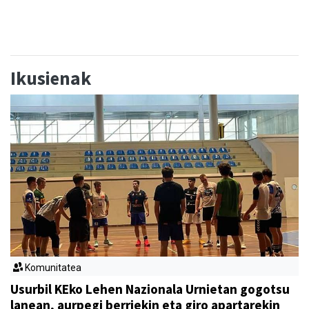
Ikusienak
Komunitatea
Usurbil KEko Lehen Nazionala Urnietan gogotsu
lanean, aurpegi berriekin eta giro apartarekin