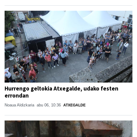
Hurrengo geltokia Atxegalde, udako festen
errondan
Noaua Aldizkaria
abu 06, 10:36
ATXEGALDE