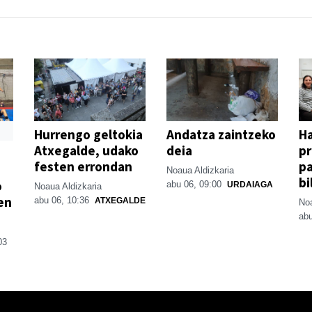
Hurrengo geltokia
Andatza zaintzeko
H
Atxegalde, udako
deia
p
festen errondan
pa
Noaua Aldizkaria
bi
o
abu 06, 09:00
URDAIAGA
Noaua Aldizkaria
en
abu 06, 10:36
ATXEGALDE
Noa
abu
03