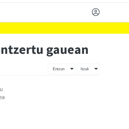
ontzertu gauean
Entzun
Itzuli
tu
dea