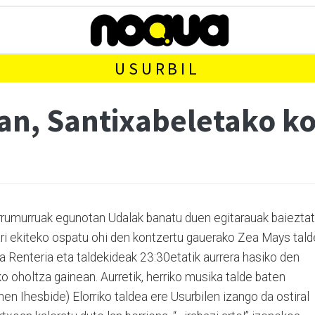
USURBIL
ean, Santixabeletako k
rrumurruak egunotan Udalak banatu duen egitarauak baiezta
uari ekiteko ospatu ohi den kontzertu gauerako Zea Mays tal
a Renteria eta taldekideak 23:30etatik aurrera hasiko den
o oholtza gainean. Aurretik, herriko musika talde baten
ehen Ihesbide) Elorriko taldea ere Usurbilen izango da ostiral