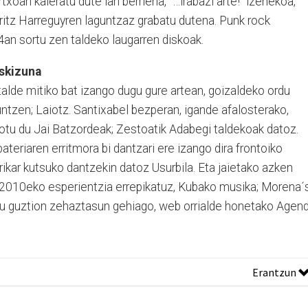
xoan kaleratu dute lan berriena, “…irabazi arte!” izenekoa,
ritz Harreguyren laguntzaz grabatu dutena. Punk rock
4an sortu zen taldeko laugarren diskoak.
uskizuna
alde mitiko bat izango dugu gure artean, goizaldeko ordu
guntzen; Laiotz. Santixabel bezperan, igande afalosterako,
lotu du Jai Batzordeak; Zestoatik Adabegi taldekoak datoz.
bateriaren erritmora bi dantzari ere izango dira frontoiko
ikar kutsuko dantzekin datoz Usurbila. Eta jaietako azken
, 2010eko esperientzia errepikatuz, Kubako musika; Morena´
du guztion zehaztasun gehiago, web orrialde honetako Agen
Erantzun