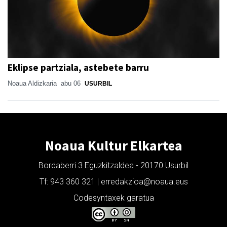
Eklipse partziala, astebete barru
Noaua Aldizkaria
abu 06
USURBIL
Noaua Kultur Elkartea
Bordaberri 3 Eguzkitzaldea - 20170 Usurbil
Tf: 943 360 321 | erredakzioa@noaua.eus
Codesyntaxek garatua