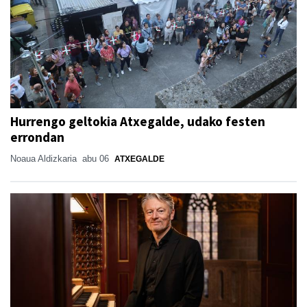
Hurrengo geltokia Atxegalde, udako festen
errondan
Noaua Aldizkaria
abu 06
ATXEGALDE