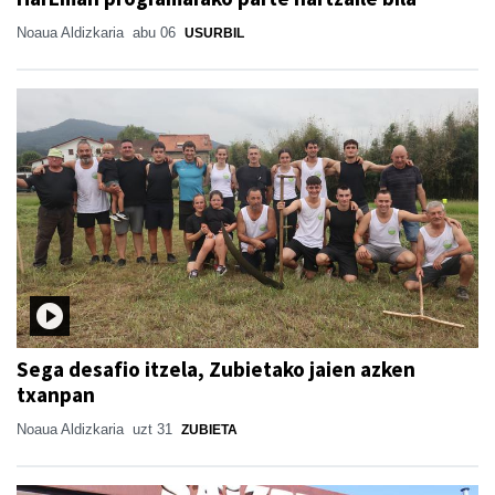
Noaua Aldizkaria
abu 06
USURBIL
Sega desafio itzela, Zubietako jaien azken
txanpan
Noaua Aldizkaria
uzt 31
ZUBIETA