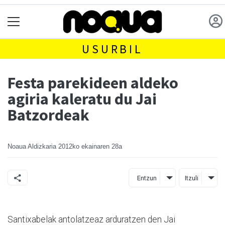
USURBIL
Festa parekideen aldeko
agiria kaleratu du Jai
Batzordeak
Noaua Aldizkaria
2012ko ekainaren 28a
Entzun
Itzuli
Santixabelak antolatzeaz arduratzen den Jai