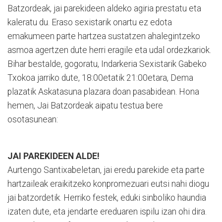
Batzordeak, jai parekideen aldeko agiria prestatu eta
kaleratu du. Eraso sexistarik onartu ez edota
emakumeen parte hartzea sustatzen ahalegintzeko
asmoa agertzen dute herri eragile eta udal ordezkariok.
Bihar bestalde, gogoratu, Indarkeria Sexistarik Gabeko
Txokoa jarriko dute, 18:00etatik 21:00etara, Dema
plazatik Askatasuna plazara doan pasabidean. Hona
hemen, Jai Batzordeak aipatu testua bere
osotasunean:
JAI PAREKIDEEN ALDE!
Aurtengo Santixabeletan, jai eredu parekide eta parte
hartzaileak eraikitzeko konpromezuari eutsi nahi diogu
jai batzordetik. Herriko festek, eduki sinboliko haundia
izaten dute, eta jendarte ereduaren ispilu izan ohi dira.