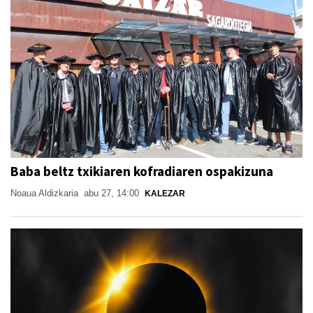
Baba beltz txikiaren kofradiaren ospakizuna
Noaua Aldizkaria
abu 27, 14:00
KALEZAR