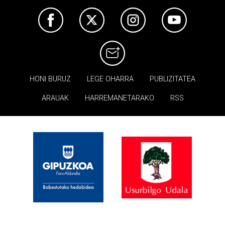
HONI BURUZ
LEGE OHARRA
PUBLIZITATEA
ARAUAK
HARREMANETARAKO
RSS