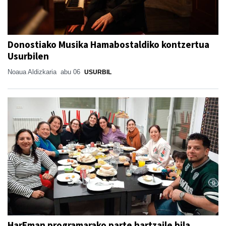
Donostiako Musika Hamabostaldiko kontzertua
Usurbilen
Noaua Aldizkaria
abu 06
USURBIL
HarEman programarako parte hartzaile bila