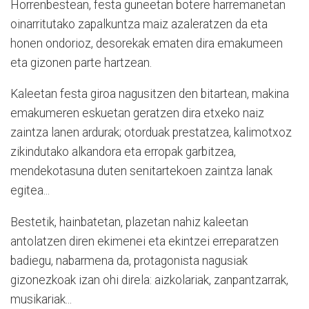
Horrenbestean, festa guneetan botere harremanetan
oinarritutako zapalkuntza maiz azaleratzen da eta
honen ondorioz, desorekak ematen dira emakumeen
eta gizonen parte hartzean.
Kaleetan festa giroa nagusitzen den bitartean, makina
emakumeren eskuetan geratzen dira etxeko naiz
zaintza lanen ardurak; otorduak prestatzea, kalimotxoz
zikindutako alkandora eta erropak garbitzea,
mendekotasuna duten senitartekoen zaintza lanak
egitea...
Bestetik, hainbatetan, plazetan nahiz kaleetan
antolatzen diren ekimenei eta ekintzei erreparatzen
badiegu, nabarmena da, protagonista nagusiak
gizonezkoak izan ohi direla: aizkolariak, zanpantzarrak,
musikariak...