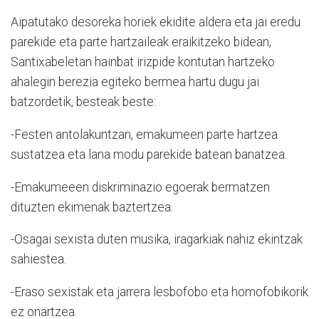
Aipatutako desoreka horiek ekidite aldera eta jai eredu
parekide eta parte hartzaileak eraikitzeko bidean,
Santixabeletan hainbat irizpide kontutan hartzeko
ahalegin berezia egiteko bermea hartu dugu jai
batzordetik, besteak beste:
-Festen antolakuntzan, emakumeen parte hartzea
sustatzea eta lana modu parekide batean banatzea.
-Emakumeeen diskriminazio egoerak bermatzen
dituzten ekimenak baztertzea.
-Osagai sexista duten musika, iragarkiak nahiz ekintzak
sahiestea.
-Eraso sexistak eta jarrera lesbofobo eta homofobikorik
ez onartzea.