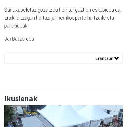
Santixabeletaz gozatzea herritar guztion eskubidea da.
Eraiki ditzagun hortaz, jai herrikoi, parte hartzaile eta
parekideak!
Jai Batzordea
Erantzun
Ikusienak