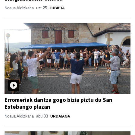
Noaua Aldizkaria
uzt 25
ZUBIETA
Erromeriak dantza gogo bizia piztu du San
Estebango plazan
Noaua Aldizkaria
abu 03
URDAIAGA