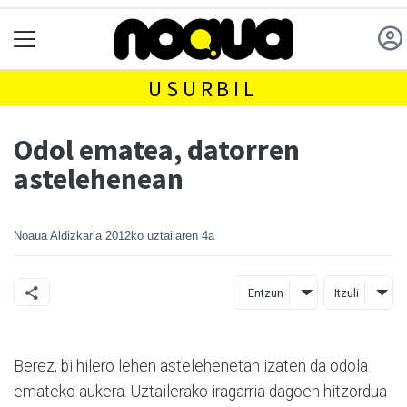
USURBIL
Odol ematea, datorren
astelehenean
Noaua Aldizkaria
2012ko uztailaren 4a
Entzun
Itzuli
Berez, bi hilero lehen astelehenetan izaten da odola
emateko aukera. Uztailerako iragarria dagoen hitzordua