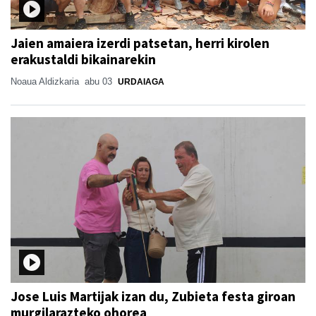
Jaien amaiera izerdi patsetan, herri kirolen
erakustaldi bikainarekin
Noaua Aldizkaria
abu 03
URDAIAGA
Jose Luis Martijak izan du, Zubieta festa giroan
murgilarazteko ohorea