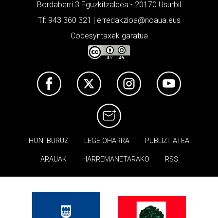
Bordaberri 3 Eguzkitzaldea - 20170 Usurbil
Tf: 943 360 321 | erredakzioa@noaua.eus
Codesyntaxek garatua
HONI BURUZ
LEGE OHARRA
PUBLIZITATEA
ARAUAK
HARREMANETARAKO
RSS