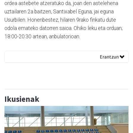
ordea astebete atzeratuko da, joan den astelehena
uztailaren 2a baitzen, Santixabel Eguna, jai eguna
Usurbilen. Honenbestez, hilaren 9rako finkatu dute
odola emateko datorren saioa. Ohiko leku eta orduan;
18:00-20:30 artean, anbulatorioan.
Erantzun
Ikusienak