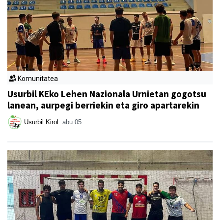
Komunitatea
Usurbil KEko Lehen Nazionala Urnietan gogotsu
lanean, aurpegi berriekin eta giro apartarekin
Usurbil Kirol
abu 05