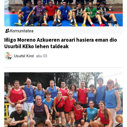
Komunitatea
Iñigo Moreno Azkueren aroari hasiera eman dio
Usurbil KEko lehen taldeak
Usurbil Kirol
abu 03