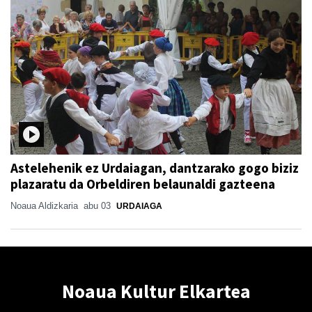
Astelehenik ez Urdaiagan, dantzarako gogo biziz
plazaratu da Orbeldiren belaunaldi gazteena
Noaua Aldizkaria
abu 03
URDAIAGA
Noaua Kultur Elkartea