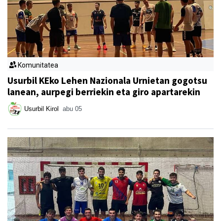
Komunitatea
Usurbil KEko Lehen Nazionala Urnietan gogotsu
lanean, aurpegi berriekin eta giro apartarekin
Usurbil Kirol
abu 05