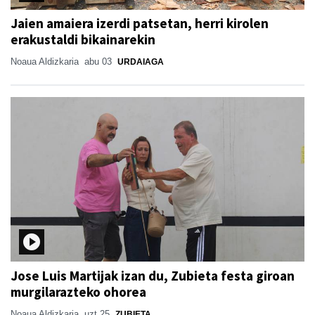
Jaien amaiera izerdi patsetan, herri kirolen
erakustaldi bikainarekin
Noaua Aldizkaria
abu 03
URDAIAGA
Jose Luis Martijak izan du, Zubieta festa giroan
murgilarazteko ohorea
Noaua Aldizkaria
uzt 25
ZUBIETA