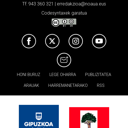
Tf: 943 360 321 | erredakzioa@noaua.eus
Codesyntaxek garatua
HONI BURUZ
LEGE OHARRA
PUBLIZITATEA
ARAUAK
HARREMANETARAKO
RSS