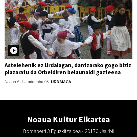
Astelehenik ez Urdaiagan, dantzarako gogo biziz
plazaratu da Orbeldiren belaunaldi gazteena
Noaua Aldizkaria
abu 03
URDAIAGA
Noaua Kultur Elkartea
Bordaberri 3 Eguzkitzaldea - 20170 Usurbil