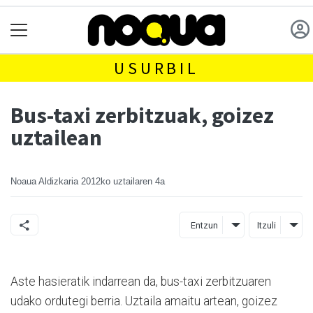
USURBIL
Bus-taxi zerbitzuak, goizez
uztailean
Noaua Aldizkaria
2012ko uztailaren 4a
Entzun
Itzuli
Aste hasieratik indarrean da, bus-taxi zerbitzuaren
udako ordutegi berria. Uztaila amaitu artean, goizez