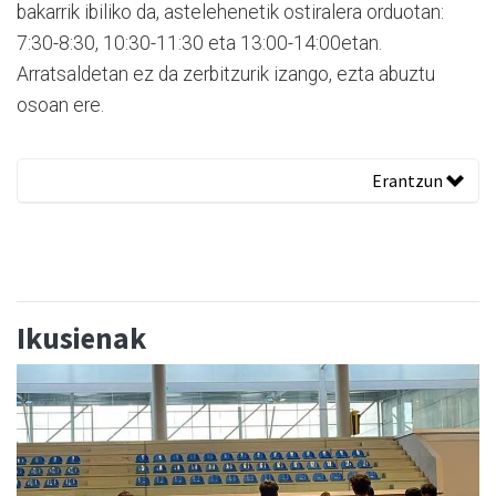
bakarrik ibiliko da, astelehenetik ostiralera orduotan:
7:30-8:30, 10:30-11:30 eta 13:00-14:00etan.
Arratsaldetan ez da zerbitzurik izango, ezta abuztu
osoan ere.
Erantzun
Ikusienak