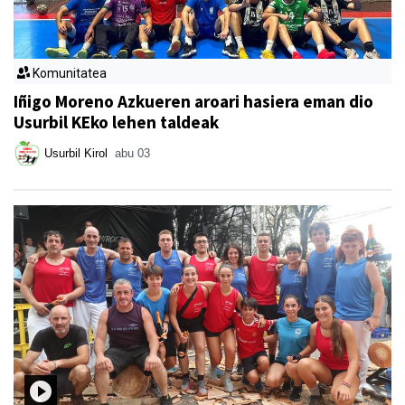
Komunitatea
Iñigo Moreno Azkueren aroari hasiera eman dio
Usurbil KEko lehen taldeak
Usurbil Kirol
abu 03