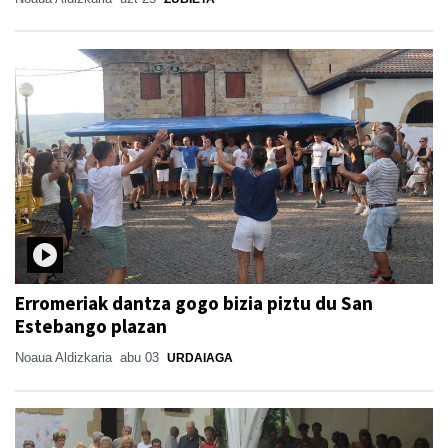
Erromeriak dantza gogo bizia piztu du San
Estebango plazan
Noaua Aldizkaria
abu 03
URDAIAGA