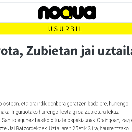
USURBIL
ota, Zubietan jai uztai
o ostean, eta oraindik denbora geratzen bada ere, hurrengo
anaka. Inguruotako hurrengo festa giroa Zubietara lekuz
en Santio egunez hasiko dituzte ospakizunak. Oraingoan, zazp
zte Jai Batzordekoek. Uztailaren 25etik 31ra, haurrentzako