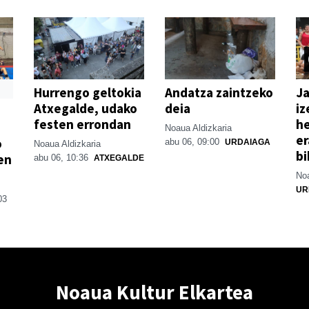
Hurrengo geltokia
Andatza zaintzeko
Ja
Atxegalde, udako
deia
iz
festen errondan
he
Noaua Aldizkaria
er
o
abu 06, 09:00
URDAIAGA
Noaua Aldizkaria
bi
en
abu 06, 10:36
ATXEGALDE
Noa
UR
03
Noaua Kultur Elkartea