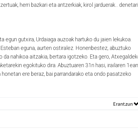
tzertuak, herri bazkari eta antzerkiak, kirol jarduerak... denetar
a egun gutxira, Urdaiaga auzoak hartuko du jaien lekukoa.
Esteban eguna, aurten ostiralez. Honenbestez, abuztuko
 da nahikoa aitzakia, bertara igotzeko. Eta gero, Atxegalde
aketarekin egokituko dira. Abuztuaren 31n hasi, irailaren 1ea
da honetan ere beraz, bai parrandarako eta ondo pasatzeko
Erantzun