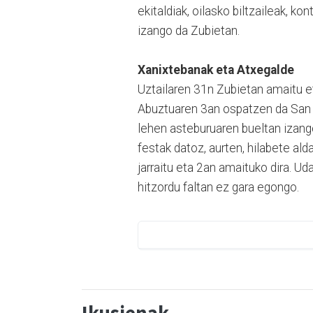
ekitaldiak, oilasko biltzaileak, kon
izango da Zubietan.
Xanixtebanak eta Atxegalde
Uztailaren 31n Zubietan amaitu et
Abuztuaren 3an ospatzen da San 
lehen asteburuaren bueltan izango
festak datoz, aurten, hilabete ald
jarraitu eta 2an amaituko dira. U
hitzordu faltan ez gara egongo.
Ikusienak