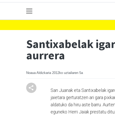
Santixabelak igar
aurrera
Noaua Aldizkaria
2012ko uztailaren 5a
San Juanak eta Santixabelak igar
jaietara gerturatzen ari gara pixk
aldatuko da hiru aste barru. Aurt
eguneko Herri Jaiak prestatu ditu