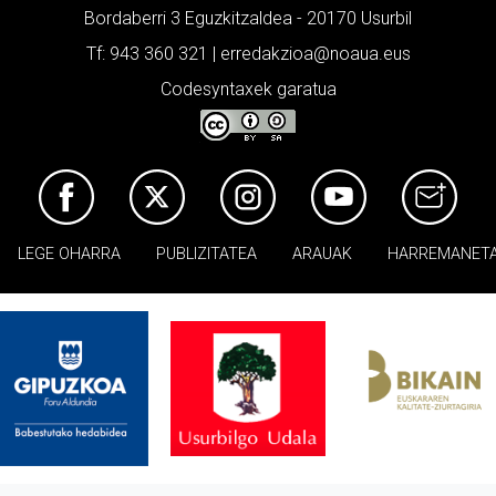
Bordaberri 3 Eguzkitzaldea - 20170 Usurbil
Tf: 943 360 321 | erredakzioa@noaua.eus
Codesyntaxek garatua
LEGE OHARRA
PUBLIZITATEA
ARAUAK
HARREMANET