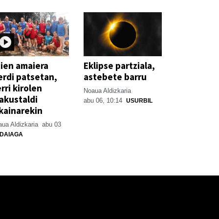
ien amaiera
Eklipse partziala,
erdi patsetan,
astebete barru
rri kirolen
Noaua Aldizkaria
akustaldi
abu 06, 10:14
USURBIL
kainarekin
ua Aldizkaria
abu 03
DAIAGA