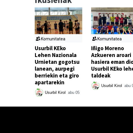
Komunitatea
Komunitatea
Usurbil KEko
Iñigo Moreno
Lehen Nazionala
Azkueren aroari
Urnietan gogotsu
hasiera eman di
lanean, aurpegi
Usurbil KEko leh
berriekin eta giro
taldeak
apartarekin
Usurbil Kirol
abu 
Usurbil Kirol
abu 05