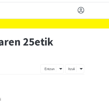
laren 25etik
Entzun
Itzuli
i