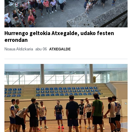
Hurrengo geltokia Atxegalde, udako festen
errondan
Noaua Aldizkaria
abu 06
ATXEGALDE