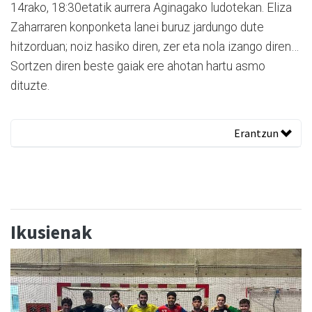
14rako, 18:30etatik aurrera Aginagako ludotekan. Eliza
Zaharraren konponketa lanei buruz jardungo dute
hitzorduan; noiz hasiko diren, zer eta nola izango diren…
Sortzen diren beste gaiak ere ahotan hartu asmo
dituzte.
Erantzun
Ikusienak