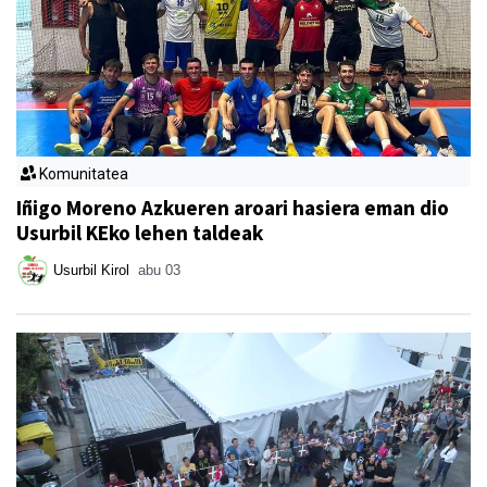
Komunitatea
Iñigo Moreno Azkueren aroari hasiera eman dio
Usurbil KEko lehen taldeak
Usurbil Kirol
abu 03