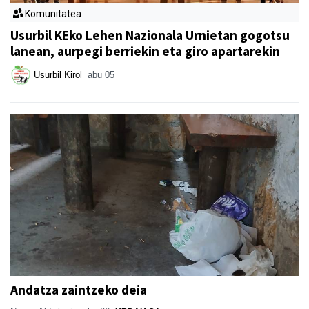
Komunitatea
Usurbil KEko Lehen Nazionala Urnietan gogotsu
lanean, aurpegi berriekin eta giro apartarekin
Usurbil Kirol
abu 05
Andatza zaintzeko deia