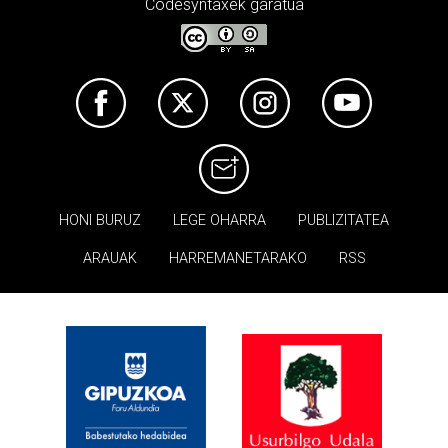
Codesyntaxek garatua
HONI BURUZ
LEGE OHARRA
PUBLIZITATEA
ARAUAK
HARREMANETARAKO
RSS