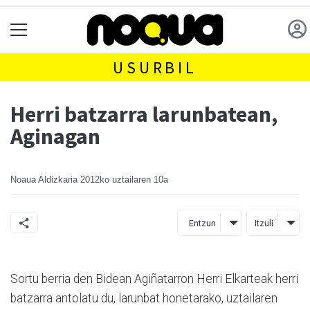
USURBIL
Herri batzarra larunbatean,
Aginagan
Noaua Aldizkaria
2012ko uztailaren 10a
Entzun
Itzuli
Sortu berria den Bidean Agiñatarron Herri Elkarteak herri
batzarra antolatu du, larunbat honetarako, uztailaren