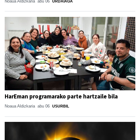
Noaua Aldizkaria
abu 06
URDAIAGA
HarEman programarako parte hartzaile bila
Noaua Aldizkaria
abu 06
USURBIL