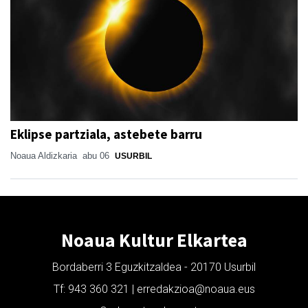
Eklipse partziala, astebete barru
Noaua Aldizkaria
abu 06
USURBIL
Noaua Kultur Elkartea
Bordaberri 3 Eguzkitzaldea - 20170 Usurbil
Tf: 943 360 321 | erredakzioa@noaua.eus