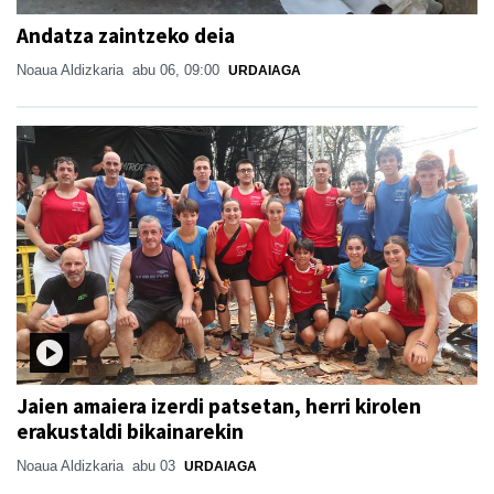
Andatza zaintzeko deia
Noaua Aldizkaria
abu 06, 09:00
URDAIAGA
Jaien amaiera izerdi patsetan, herri kirolen
erakustaldi bikainarekin
Noaua Aldizkaria
abu 03
URDAIAGA