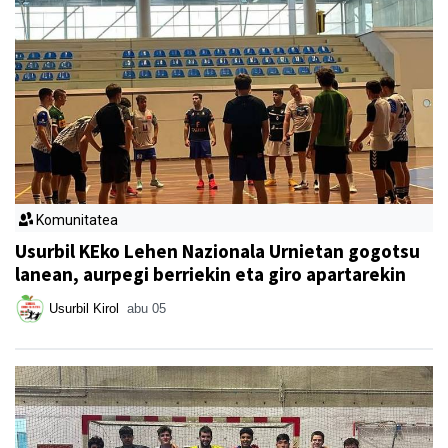
Komunitatea
Usurbil KEko Lehen Nazionala Urnietan gogotsu
lanean, aurpegi berriekin eta giro apartarekin
Usurbil Kirol
abu 05