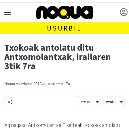
USURBIL
Txokoak antolatu ditu
Antxomolantxak, irailaren
3tik 7ra
Noaua Aldizkaria
2012ko uztailaren 17a
Entzun
Itzuli
Aginagako Antxomolantxa Elkarteak txokoak antolatu