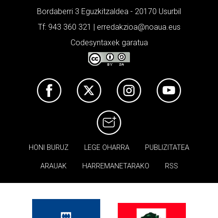
Bordaberri 3 Eguzkitzaldea - 20170 Usurbil
Tf: 943 360 321 | erredakzioa@noaua.eus
Codesyntaxek garatua
HONI BURUZ
LEGE OHARRA
PUBLIZITATEA
ARAUAK
HARREMANETARAKO
RSS