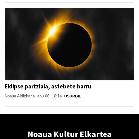
Eklipse partziala, astebete barru
Noaua Aldizkaria
abu 06, 10:14
USURBIL
Noaua Kultur Elkartea