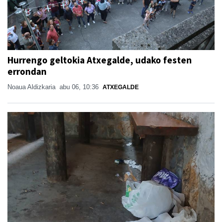
Hurrengo geltokia Atxegalde, udako festen
errondan
Noaua Aldizkaria
abu 06, 10:36
ATXEGALDE