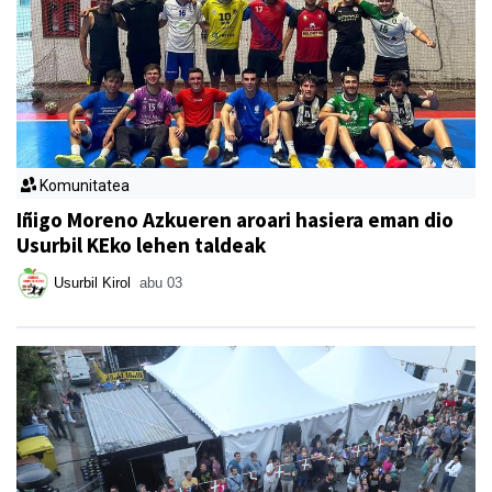
Komunitatea
Iñigo Moreno Azkueren aroari hasiera eman dio
Usurbil KEko lehen taldeak
Usurbil Kirol
abu 03