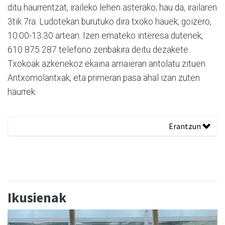
ditu haurrentzat, iraileko lehen asterako; hau da, irailaren
3tik 7ra. Ludotekan burutuko dira txoko hauek, goizero,
10:00-13:30 artean. Izen emateko interesa dutenek,
610 875 287 telefono zenbakira deitu dezakete.
Txokoak azkenekoz ekaina amaieran antolatu zituen
Antxomolantxak, eta primeran pasa ahal izan zuten
haurrek.
Erantzun
Ikusienak