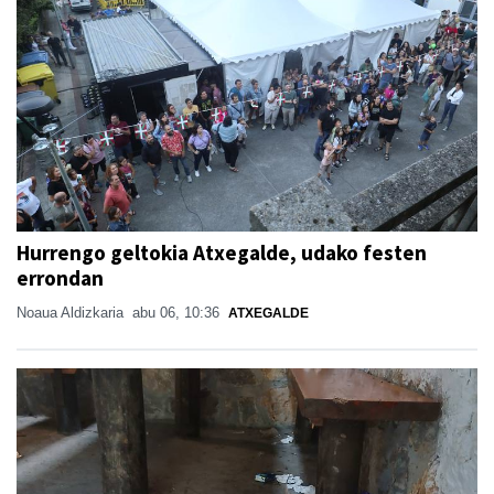
Hurrengo geltokia Atxegalde, udako festen
errondan
Noaua Aldizkaria
abu 06, 10:36
ATXEGALDE