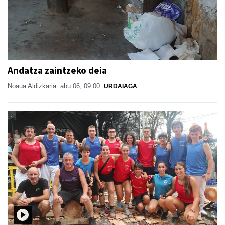
Andatza zaintzeko deia
Noaua Aldizkaria
abu 06, 09:00
URDAIAGA