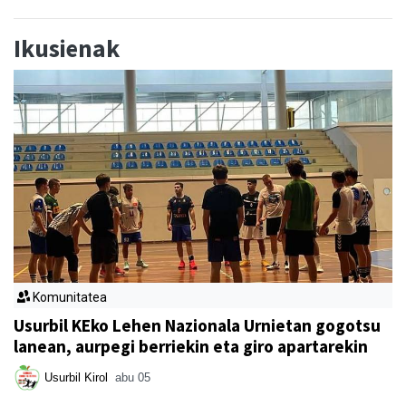
Ikusienak
Komunitatea
Usurbil KEko Lehen Nazionala Urnietan gogotsu
lanean, aurpegi berriekin eta giro apartarekin
Usurbil Kirol
abu 05