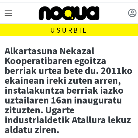
USURBIL
Alkartasuna Nekazal
Kooperatibaren egoitza
berriak urtea bete du. 2011ko
ekainean ireki zuten arren,
instalakuntza berriak iazko
uztailaren 16an inauguratu
zituzten. Ugarte
industrialdetik Atallura lekuz
aldatu ziren.