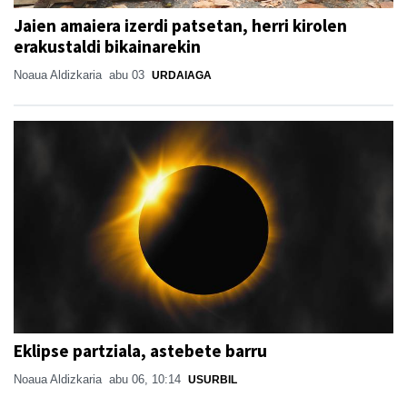
Jaien amaiera izerdi patsetan, herri kirolen
erakustaldi bikainarekin
Noaua Aldizkaria
abu 03
URDAIAGA
Eklipse partziala, astebete barru
Noaua Aldizkaria
abu 06, 10:14
USURBIL