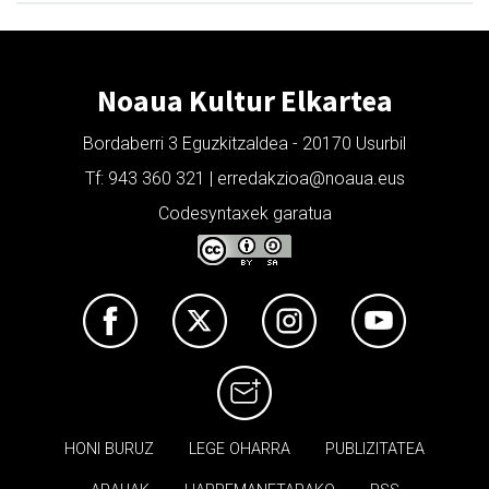
Noaua Kultur Elkartea
Bordaberri 3 Eguzkitzaldea - 20170 Usurbil
Tf: 943 360 321 | erredakzioa@noaua.eus
Codesyntaxek garatua
HONI BURUZ
LEGE OHARRA
PUBLIZITATEA