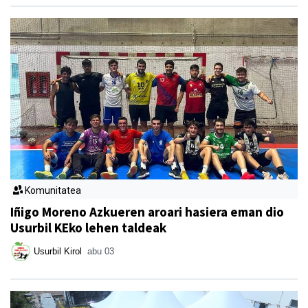
Komunitatea
Iñigo Moreno Azkueren aroari hasiera eman dio
Usurbil KEko lehen taldeak
Usurbil Kirol
abu 03