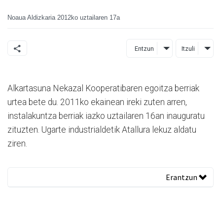
Noaua Aldizkaria
2012ko uztailaren 17a
Entzun
Itzuli
Alkartasuna Nekazal Kooperatibaren egoitza berriak
urtea bete du. 2011ko ekainean ireki zuten arren,
instalakuntza berriak iazko uztailaren 16an inauguratu
zituzten. Ugarte industrialdetik Atallura lekuz aldatu
ziren.
Erantzun