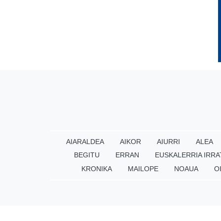
AIARALDEA
AIKOR
AIURRI
ALEA
BEGITU
ERRAN
EUSKALERRIA IRRA
KRONIKA
MAILOPE
NOAUA
O