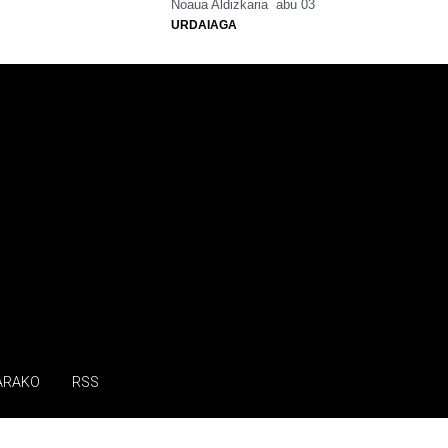
Noaua Aldizkaria
abu 03
URDAIAGA
ARAKO
RSS