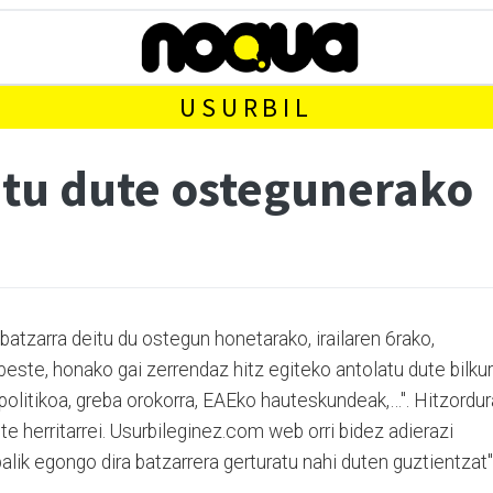
USURBIL
eitu dute ostegunerako
batzarra deitu du ostegun honetarako, irailaren 6rako,
ste, honako gai zerrendaz hitz egiteko antolatu dute bilkur
olitikoa, greba orokorra, EAEko hauteskundeak,…". Hitzordur
e herritarrei. Usurbileginez.com web orri bidez adierazi
ik egongo dira batzarrera gerturatu nahi duten guztientzat"