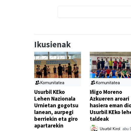
Ikusienak
Komunitatea
Komunitatea
Usurbil KEko
Iñigo Moreno
Lehen Nazionala
Azkueren aroari
Urnietan gogotsu
hasiera eman di
lanean, aurpegi
Usurbil KEko leh
berriekin eta giro
taldeak
apartarekin
Usurbil Kirol
abu 