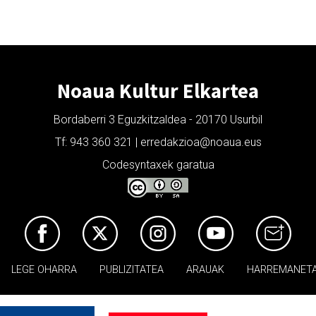
Noaua Kultur Elkartea
Bordaberri 3 Eguzkitzaldea - 20170 Usurbil
Tf: 943 360 321 | erredakzioa@noaua.eus
Codesyntaxek garatua
LEGE OHARRA
PUBLIZITATEA
ARAUAK
HARREMANET