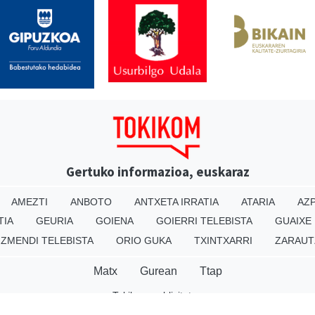
Gertuko informazioa, euskaraz
AMEZTI
ANBOTO
ANTXETA IRRATIA
ATARIA
AZP
TIA
GEURIA
GOIENA
GOIERRI TELEBISTA
GUAIXE
IZMENDI TELEBISTA
ORIO GUKA
TXINTXARRI
ZARAUT
Matx
Gurean
Ttap
Tokikom publizitatea
v16.25.0