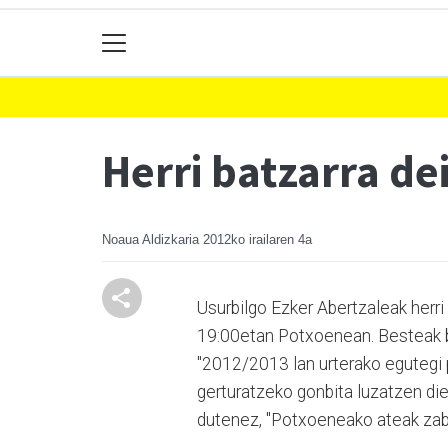
Herri batzarra d
Noaua Aldizkaria
2012ko irailaren 4a
Usurbilgo Ezker Abertzaleak herri 
19:00etan Potxoenean. Besteak be
"2012/2013 lan urterako egutegi p
gerturatzeko gonbita luzatzen diet
dutenez, "Potxoeneako ateak zabal