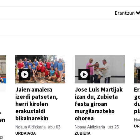
Erantzun
Jaien amaiera
Jose Luis Martijak
Er
izerdi patsetan,
izan du, Zubieta
go
herri kirolen
festa giroan
d
erakustaldi
murgilarazteko
pl
o
bikainarekin
ohorea
en
Noa
UR
Noaua Aldizkaria
abu 03
Noaua Aldizkaria
uzt 25
URDAIAGA
ZUBIETA
03