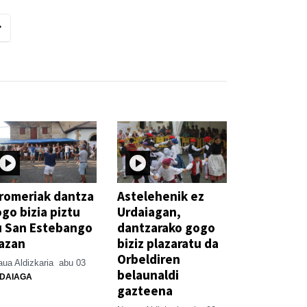
romeriak dantza
Astelehenik ez
go bizia piztu
Urdaiagan,
u San Estebango
dantzarako gogo
azan
biziz plazaratu da
Orbeldiren
ua Aldizkaria
abu 03
belaunaldi
DAIAGA
gazteena