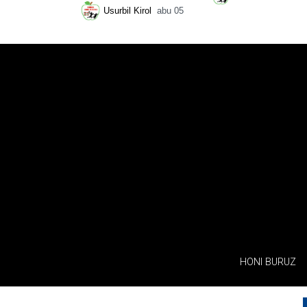
Usurbil Kirol
abu 05
HONI BURUZ