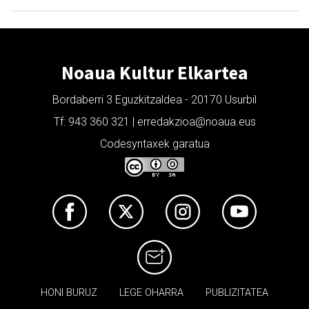
Noaua Kultur Elkartea
Bordaberri 3 Eguzkitzaldea - 20170 Usurbil
Tf: 943 360 321 | erredakzioa@noaua.eus
Codesyntaxek garatua
HONI BURUZ
LEGE OHARRA
PUBLIZITATEA