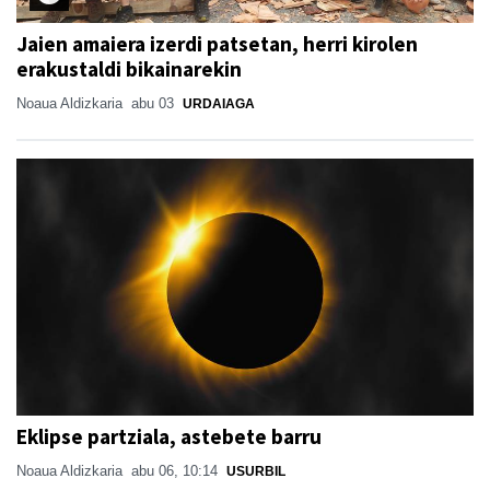
Jaien amaiera izerdi patsetan, herri kirolen
erakustaldi bikainarekin
Noaua Aldizkaria
abu 03
URDAIAGA
Eklipse partziala, astebete barru
Noaua Aldizkaria
abu 06, 10:14
USURBIL