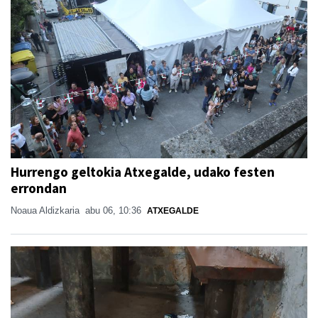
Hurrengo geltokia Atxegalde, udako festen
errondan
Noaua Aldizkaria
abu 06, 10:36
ATXEGALDE