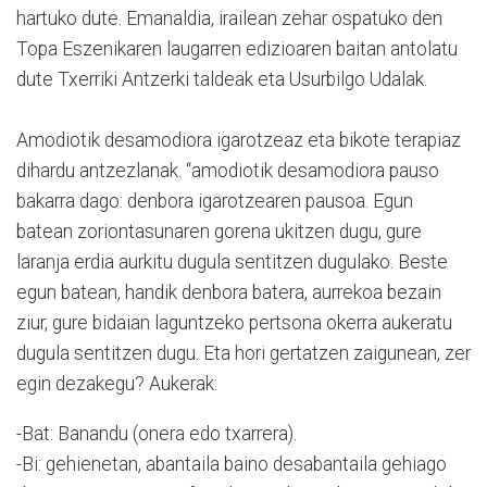
hartuko dute. Emanaldia, irailean zehar ospatuko den
Topa Eszenikaren laugarren edizioaren baitan antolatu
dute Txerriki Antzerki taldeak eta Usurbilgo Udalak.
Amodiotik desamodiora igarotzeaz eta bikote terapiaz
dihardu antzezlanak. “amodiotik desamodiora pauso
bakarra dago: denbora igarotzearen pausoa. Egun
batean zoriontasunaren gorena ukitzen dugu, gure
laranja erdia aurkitu dugula sentitzen dugulako. Beste
egun batean, handik denbora batera, aurrekoa bezain
ziur, gure bidaian laguntzeko pertsona okerra aukeratu
dugula sentitzen dugu. Eta hori gertatzen zaigunean, zer
egin dezakegu? Aukerak:
-Bat: Banandu (onera edo txarrera).
-Bi: gehienetan, abantaila baino desabantaila gehiago