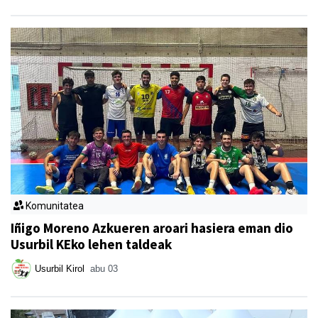
Komunitatea
Iñigo Moreno Azkueren aroari hasiera eman dio
Usurbil KEko lehen taldeak
Usurbil Kirol
abu 03