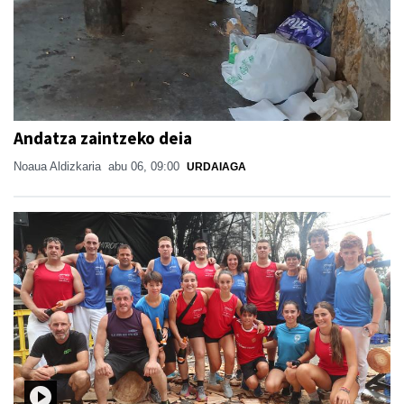
Andatza zaintzeko deia
Noaua Aldizkaria
abu 06, 09:00
URDAIAGA