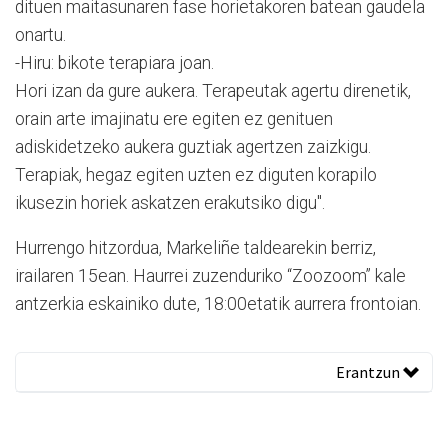
dituen maitasunaren fase horietakoren batean gaudela
onartu.
-Hiru: bikote terapiara joan.
Hori izan da gure aukera. Terapeutak agertu direnetik,
orain arte imajinatu ere egiten ez genituen
adiskidetzeko aukera guztiak agertzen zaizkigu.
Terapiak, hegaz egiten uzten ez diguten korapilo
ikusezin horiek askatzen erakutsiko digu".
Hurrengo hitzordua, Markeliñe taldearekin berriz,
irailaren 15ean. Haurrei zuzenduriko “Zoozoom” kale
antzerkia eskainiko dute, 18:00etatik aurrera frontoian.
Erantzun