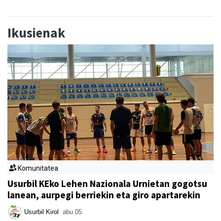
Ikusienak
Komunitatea
Usurbil KEko Lehen Nazionala Urnietan gogotsu
lanean, aurpegi berriekin eta giro apartarekin
Usurbil Kirol
abu 05