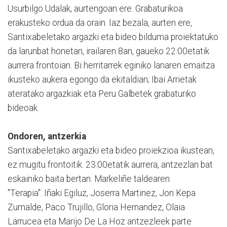
Usurbilgo Udalak, aurtengoan ere. Grabaturikoa
erakusteko ordua da orain. Iaz bezala, aurten ere,
Santixabeletako argazki eta bideo bilduma proiektatuko
da larunbat honetan, irailaren 8an, gaueko 22:00etatik
aurrera frontoian. Bi herritarrek eginiko lanaren emaitza
ikusteko aukera egongo da ekitaldian; Ibai Arrietak
ateratako argazkiak eta Peru Galbetek grabaturiko
bideoak.
Ondoren, antzerkia
Santixabeletako argazki eta bideo proiekzioa ikustean,
ez mugitu frontoitik. 23:00etatik aurrera, antzezlan bat
eskainiko baita bertan. Markeliñe taldearen
"Terapia". Iñaki Egiluz, Joserra Martinez, Jon Kepa
Zumalde, Paco Trujillo, Gloria Hernandez, Olaia
Larrucea eta Marijo De La Hoz antzezleek parte