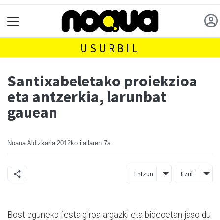
USURBIL
Santixabeletako proiekzioa
eta antzerkia, larunbat
gauean
Noaua Aldizkaria
2012ko irailaren 7a
Entzun
Itzuli
Bost eguneko festa giroa argazki eta bideoetan jaso du