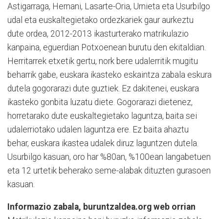
Astigarraga, Hernani, Lasarte-Oria, Urnieta eta Usurbilgo
udal eta euskaltegietako ordezkariek gaur aurkeztu
dute ordea, 2012-2013 ikasturterako matrikulazio
kanpaina, eguerdian Potxoenean burutu den ekitaldian.
Herritarrek etxetik gertu, nork bere udalerritik mugitu
beharrik gabe, euskara ikasteko eskaintza zabala eskura
dutela gogorarazi dute guztiek. Ez dakitenei, euskara
ikasteko gonbita luzatu diete. Gogorarazi dietenez,
horretarako dute euskaltegietako laguntza, baita sei
udalerriotako udalen laguntza ere. Ez baita ahaztu
behar, euskara ikastea udalek diruz laguntzen dutela.
Usurbilgo kasuan, oro har %80an, %100ean langabetuen
eta 12 urtetik beherako seme-alabak dituzten gurasoen
kasuan.
Informazio zabala, buruntzaldea.org web orrian