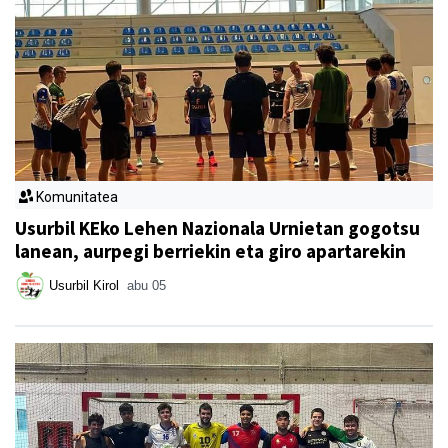
Komunitatea
Usurbil KEko Lehen Nazionala Urnietan gogotsu
lanean, aurpegi berriekin eta giro apartarekin
Usurbil Kirol
abu 05