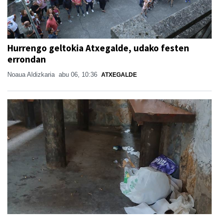
Hurrengo geltokia Atxegalde, udako festen
errondan
Noaua Aldizkaria
abu 06, 10:36
ATXEGALDE