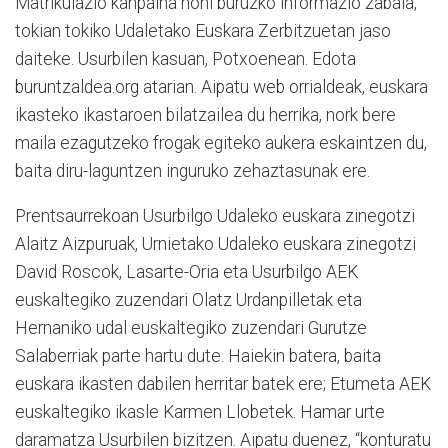
Matrikulazio kanpaina honi buruzko informazio zabala,
tokian tokiko Udaletako Euskara Zerbitzuetan jaso
daiteke. Usurbilen kasuan, Potxoenean. Edota
buruntzaldea.org atarian. Aipatu web orrialdeak, euskara
ikasteko ikastaroen bilatzailea du herrika, nork bere
maila ezagutzeko frogak egiteko aukera eskaintzen du,
baita diru-laguntzen inguruko zehaztasunak ere.
Prentsaurrekoan Usurbilgo Udaleko euskara zinegotzi
Alaitz Aizpuruak, Urnietako Udaleko euskara zinegotzi
David Roscok, Lasarte-Oria eta Usurbilgo AEK
euskaltegiko zuzendari Olatz Urdanpilletak eta
Hernaniko udal euskaltegiko zuzendari Gurutze
Salaberriak parte hartu dute. Haiekin batera, baita
euskara ikasten dabilen herritar batek ere; Etumeta AEK
euskaltegiko ikasle Karmen Llobetek. Hamar urte
daramatza Usurbilen bizitzen. Aipatu duenez, “konturatu