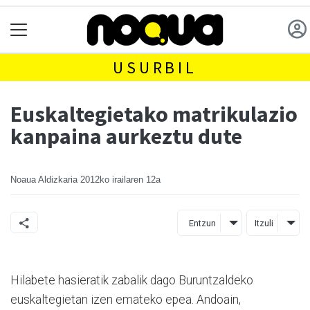
USURBIL
Euskaltegietako matrikulazio
kanpaina aurkeztu dute
Noaua Aldizkaria
2012ko irailaren 12a
Entzun
Itzuli
Hilabete hasieratik zabalik dago Buruntzaldeko
euskaltegietan izen emateko epea. Andoain,