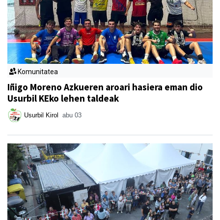
Komunitatea
Iñigo Moreno Azkueren aroari hasiera eman dio
Usurbil KEko lehen taldeak
Usurbil Kirol
abu 03