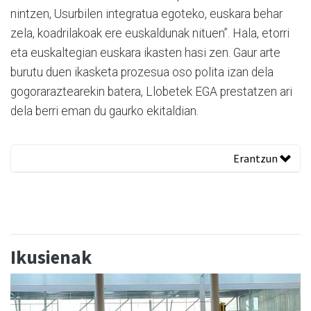
nintzen, Usurbilen integratua egoteko, euskara behar
zela, koadrilakoak ere euskaldunak nituen”. Hala, etorri
eta euskaltegian euskara ikasten hasi zen. Gaur arte
burutu duen ikasketa prozesua oso polita izan dela
gogoraraztearekin batera, Llobetek EGA prestatzen ari
dela berri eman du gaurko ekitaldian.
Erantzun
Ikusienak