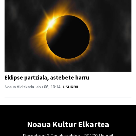
Eklipse partziala, astebete barru
Noaua Aldizkaria
abu 06, 10:14
USURBIL
Noaua Kultur Elkartea