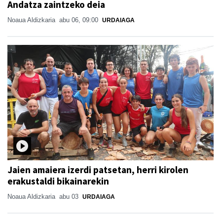
Andatza zaintzeko deia
Noaua Aldizkaria
abu 06, 09:00
URDAIAGA
Jaien amaiera izerdi patsetan, herri kirolen
erakustaldi bikainarekin
Noaua Aldizkaria
abu 03
URDAIAGA