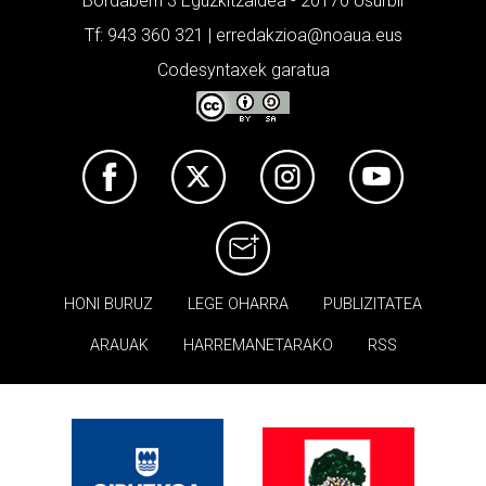
Bordaberri 3 Eguzkitzaldea - 20170 Usurbil
Tf: 943 360 321 | erredakzioa@noaua.eus
Codesyntaxek garatua
HONI BURUZ
LEGE OHARRA
PUBLIZITATEA
ARAUAK
HARREMANETARAKO
RSS