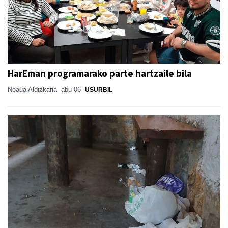
HarEman programarako parte hartzaile bila
Noaua Aldizkaria
abu 06
USURBIL