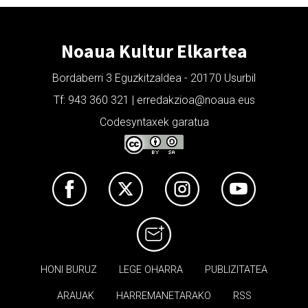
Noaua Kultur Elkartea
Bordaberri 3 Eguzkitzaldea - 20170 Usurbil
Tf: 943 360 321 | erredakzioa@noaua.eus
Codesyntaxek garatua
HONI BURUZ
LEGE OHARRA
PUBLIZITATEA
ARAUAK
HARREMANETARAKO
RSS