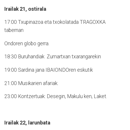
Irailak 21, ostirala
17:00 Txupinazoa eta txokolatada TRAGOXKA
tabernan
Ondoren globo gerra.
18:30 Buruhandiak Zumartxan txarangarekin
19:00 Sardina jana IBAIONDOren eskutik
21:00 Musikarien afariak.
23:00 Kontzertuak: Desegin, Makulu ken, Laket.
Irailak 22, larunbata