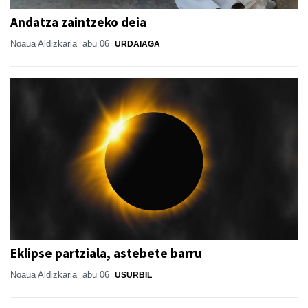
Andatza zaintzeko deia
Noaua Aldizkaria
abu 06
URDAIAGA
Eklipse partziala, astebete barru
Noaua Aldizkaria
abu 06
USURBIL