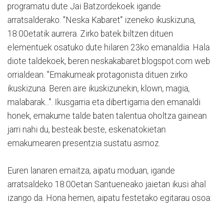
programatu dute Jai Batzordekoek igande
arratsalderako. "Neska Kabaret" izeneko ikuskizuna,
18:00etatik aurrera. Zirko batek biltzen dituen
elementuek osatuko dute hilaren 23ko emanaldia. Hala
diote taldekoek, beren neskakabaret.blogspot.com web
orrialdean. "Emakumeak protagonista dituen zirko
ikuskizuna. Beren aire ikuskizunekin, klown, magia,
malabarak...". Ikusgarria eta dibertigarria den emanaldi
honek, emakume talde baten talentua oholtza gainean
jarri nahi du, besteak beste, eskenatokietan
emakumearen presentzia sustatu asmoz.
Euren lanaren emaitza, aipatu moduan, igande
arratsaldeko 18:00etan Santueneako jaietan ikusi ahal
izango da. Hona hemen, aipatu festetako egitarau osoa: