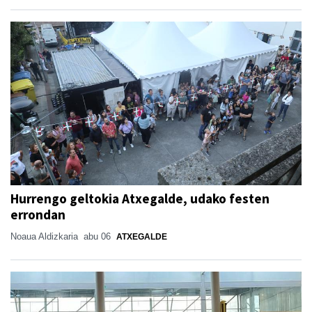
Hurrengo geltokia Atxegalde, udako festen
errondan
Noaua Aldizkaria
abu 06
ATXEGALDE