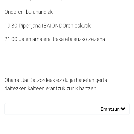
Ondoren buruhandiak.
19:30 Piper jana IBAIONDOren eskutik
21:00 Jaien amaiera: traka eta suzko zezena
Oharra: Jai Batzordeak ez du jai hauetan gerta
daitezken kalteen erantzukizunik hartzen
Erantzun