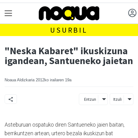
USURBIL
"Neska Kabaret" ikuskizuna
igandean, Santueneko jaietan
Noaua Aldizkaria
2012ko irailaren 19a
Entzun
Itzuli
Asteburuan ospatuko diren Santueneko jaien baitan,
berrikuntzen artean, urtero bezala ikuskizun bat