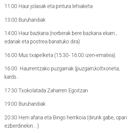
11:00 Haur jolasak eta pintura lehiaketa
13:00 Buruhandiak
14:00 Haur bazkaria (norberak bere bazkaria ekarri ,
edariak eta postrea banatuko dira)
16:00 Mus txapelketa (15:30- 16:00 izen-ematea).
16:00 Haurrentzako puzgarriak (puzgarri,koltxoneta,
kards...
17:30 Txokolatada Zaharren Egoitzan
19:00 Buruhandiak
20:30 Herri afaria eta Bingo herrikoia (dirurik gabe, opari
ezberdinekin.....)