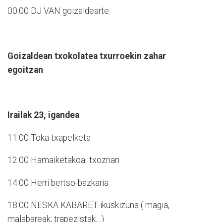
00:00 DJ VAN goizaldearte.
Goizaldean txokolatea txurroekin zahar
egoitzan
Irailak 23, igandea
11:00 Toka txapelketa
12:00 Hamaiketakoa txoznan
14:00 Herri bertso-bazkaria
18:00 NESKA KABARET ikuskizuna ( magia,
malabareak, trapezistak....)