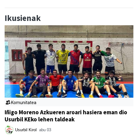
Ikusienak
Komunitatea
Iñigo Moreno Azkueren aroari hasiera eman dio
Usurbil KEko lehen taldeak
Usurbil Kirol
abu 03