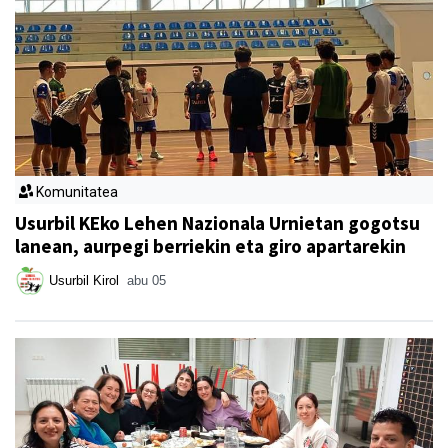
Komunitatea
Usurbil KEko Lehen Nazionala Urnietan gogotsu
lanean, aurpegi berriekin eta giro apartarekin
Usurbil Kirol
abu 05