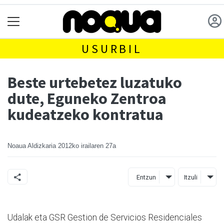
USURBIL
Beste urtebetez luzatuko
dute, Eguneko Zentroa
kudeatzeko kontratua
Noaua Aldizkaria
2012ko irailaren 27a
Entzun
Itzuli
Udalak eta GSR Gestion de Servicios Residenciales