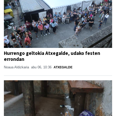
Hurrengo geltokia Atxegalde, udako festen
errondan
Noaua Aldizkaria
abu 06, 10:36
ATXEGALDE