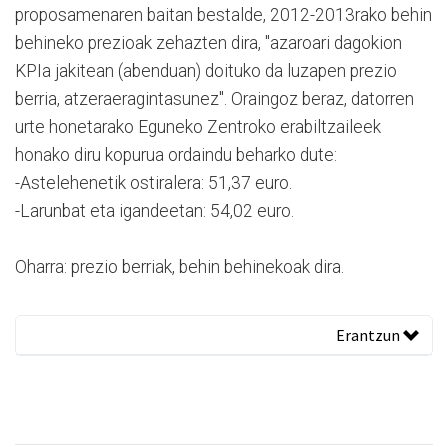
proposamenaren baitan bestalde, 2012-2013rako behin
behineko prezioak zehazten dira, "azaroari dagokion
KPIa jakitean (abenduan) doituko da luzapen prezio
berria, atzeraeragintasunez". Oraingoz beraz, datorren
urte honetarako Eguneko Zentroko erabiltzaileek
honako diru kopurua ordaindu beharko dute:
-Astelehenetik ostiralera: 51,37 euro.
-Larunbat eta igandeetan: 54,02 euro.
Oharra: prezio berriak, behin behinekoak dira.
Erantzun