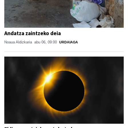
Andatza zaintzeko deia
Noaua Aldizkaria
abu 06, 09:00
URDAIAGA