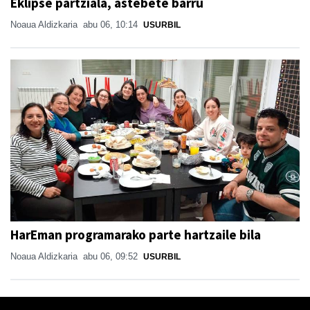
Eklipse partziala, astebete barru
Noaua Aldizkaria
abu 06, 10:14
USURBIL
HarEman programarako parte hartzaile bila
Noaua Aldizkaria
abu 06, 09:52
USURBIL