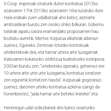
S.Coop. enpresak sinaturik duten kontratua 2012ko
azaroaren 17tik 2013ko azaroaren 16ra luzatuko dute.
Hala erabaki zuen udalbatzak aho batez, astearte
arratsaldean burutu zen osoko ohiko bilkuran. Gobernu
taldeak aipatu saiora eramandako proposamen hau
bozkatu aurretik, Mertxe Aizpurua alkateak adierazi
zuenez, Eguneko Zentroari loturiko kontratuak
urtebetekoak dira, eta hamar urtera arte luzagarriak.
Kalezarren kokaturiko zerbitzua kudeatzeko esleipena
2003an burutu zen, "urtebeteko eperako, gehienez ere
10 urtera arte urte urte luzagarria, kontratua sinatzen
zen egunetik kontatzen hasita". Aizpuruak gogorarazi
zuenez, datorren urteko kontratua azkena izango da
honenbestez, "jada hamar urte beteko lirateke" eta.
Herenegun udal ordezkariek aho batez onarturiko