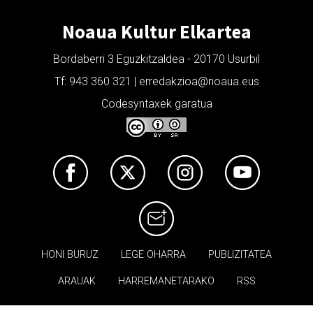
Noaua Kultur Elkartea
Bordaberri 3 Eguzkitzaldea - 20170 Usurbil
Tf: 943 360 321 | erredakzioa@noaua.eus
Codesyntaxek garatua
HONI BURUZ
LEGE OHARRA
PUBLIZITATEA
ARAUAK
HARREMANETARAKO
RSS