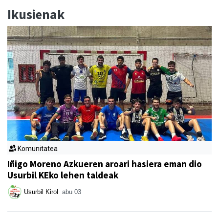
Ikusienak
Komunitatea
Iñigo Moreno Azkueren aroari hasiera eman dio
Usurbil KEko lehen taldeak
Usurbil Kirol
abu 03