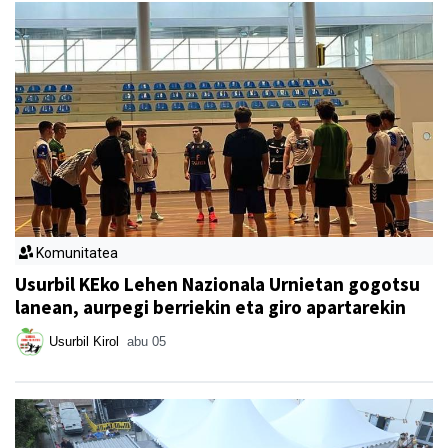
Komunitatea
Usurbil KEko Lehen Nazionala Urnietan gogotsu
lanean, aurpegi berriekin eta giro apartarekin
Usurbil Kirol
abu 05