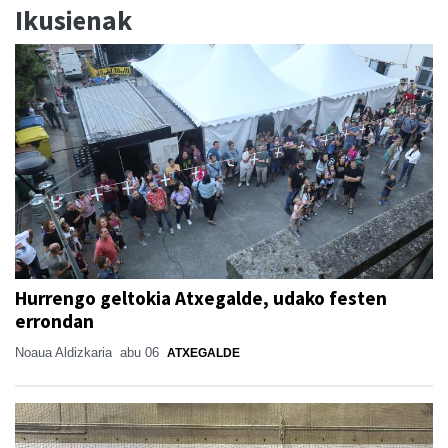
Ikusienak
Hurrengo geltokia Atxegalde, udako festen
errondan
Noaua Aldizkaria
abu 06
ATXEGALDE