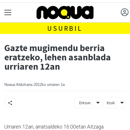
USURBIL
Gazte mugimendu berria
eratzeko, lehen asanblada
urriaren 12an
Noaua Aldizkaria
2012ko urriaren 1a
Entzun
Itzuli
Urriaren 12an, arratsaldeko 16:00etan Aitzaga