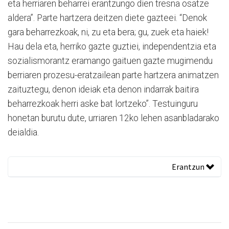
eta herriaren beharrei erantzungo dien tresna osatze
aldera”. Parte hartzera deitzen diete gazteei. “Denok
gara beharrezkoak, ni, zu eta bera; gu, zuek eta haiek!
Hau dela eta, herriko gazte guztiei, independentzia eta
sozialismorantz eramango gaituen gazte mugimendu
berriaren prozesu-eratzailean parte hartzera animatzen
zaituztegu, denon ideiak eta denon indarrak baitira
beharrezkoak herri aske bat lortzeko”. Testuinguru
honetan burutu dute, urriaren 12ko lehen asanbladarako
deialdia.
Erantzun