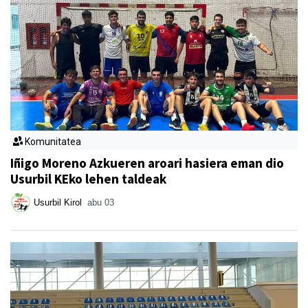
Komunitatea
Iñigo Moreno Azkueren aroari hasiera eman dio
Usurbil KEko lehen taldeak
Usurbil Kirol
abu 03