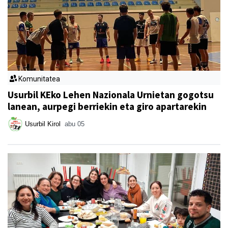
Komunitatea
Usurbil KEko Lehen Nazionala Urnietan gogotsu
lanean, aurpegi berriekin eta giro apartarekin
Usurbil Kirol
abu 05