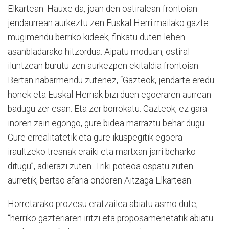
Elkartean. Hauxe da, joan den ostiralean frontoian
jendaurrean aurkeztu zen Euskal Herri mailako gazte
mugimendu berriko kideek, finkatu duten lehen
asanbladarako hitzordua. Aipatu moduan, ostiral
iluntzean burutu zen aurkezpen ekitaldia frontoian.
Bertan nabarmendu zutenez, “Gazteok, jendarte eredu
honek eta Euskal Herriak bizi duen egoeraren aurrean
badugu zer esan. Eta zer borrokatu. Gazteok, ez gara
inoren zain egongo, gure bidea marraztu behar dugu.
Gure errealitatetik eta gure ikuspegitik egoera
iraultzeko tresnak eraiki eta martxan jarri beharko
ditugu”, adierazi zuten. Triki poteoa ospatu zuten
aurretik, bertso afaria ondoren Aitzaga Elkartean.
Horretarako prozesu eratzailea abiatu asmo dute,
“herriko gazteriaren iritzi eta proposamenetatik abiatu