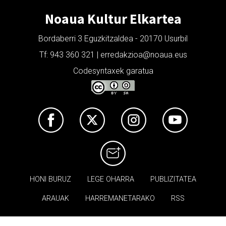
Noaua Kultur Elkartea
Bordaberri 3 Eguzkitzaldea - 20170 Usurbil
Tf: 943 360 321 | erredakzioa@noaua.eus
Codesyntaxek garatua
HONI BURUZ
LEGE OHARRA
PUBLIZITATEA
ARAUAK
HARREMANETARAKO
RSS