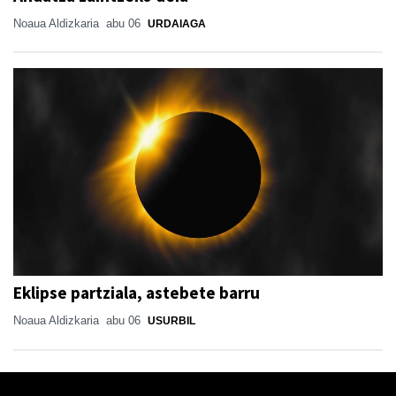
Noaua Aldizkaria
abu 06
URDAIAGA
Eklipse partziala, astebete barru
Noaua Aldizkaria
abu 06
USURBIL