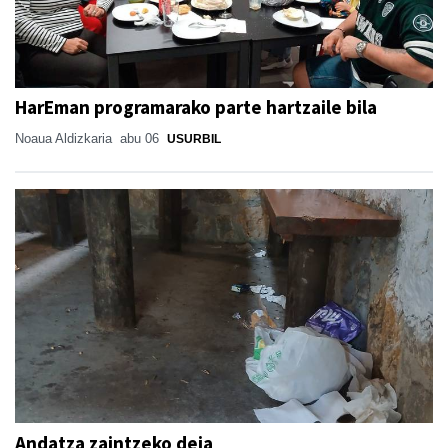
HarEman programarako parte hartzaile bila
Noaua Aldizkaria
abu 06
USURBIL
Andatza zaintzeko deia