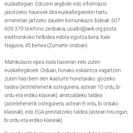
euskaltegian. Edozein argibide edo informazio
jasotzeko, hauexek dira euskaltegiarekin hartu
emanetan jartzeko dauden komunikazio bideak: 607
609 379 telefono zenbakia, usurbil@aek.org posta
elektronikoko helbidea edota egoitza bera; Kale
Nagusia, 45 behea (Zumarte ondoan).
Matrikulazio epea iraila hasieran ireki zuten
euskaltegikoek. Orduan, honako eskaintza iragartzen
zuten hasi berri den ikasturte honetarako: goizeko
taldea (astelehenetik ostegunera, astean 10 ordu, bi
ordu eta erdiko klaseak), arratsaldeko taldea
(astelehenetik ostegunera, astean 8 ordu, bi orduko
klaseak), edo EGA prestatzeko taldea (astean hiru egun,
bi ordu eta erdiko klaseak).