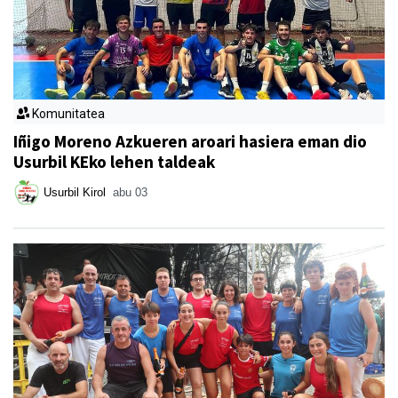
Komunitatea
Iñigo Moreno Azkueren aroari hasiera eman dio
Usurbil KEko lehen taldeak
Usurbil Kirol
abu 03