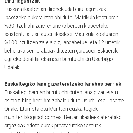
Diru-laguntzak
Euskara ikasten ari direnek udal diru-laguntzak
jasotzeko aukera izan ohi dute. Matrikula kostuaren
%80 itzuli ohi zaie, ehuneko berean klaseetako
asistentzia izan duten ikasleei. Matrikula kostuaren
%100 itzultzen zaie aldiz, langabetuei eta 12 urtetik
beherako seme-alabak dituzten gurasoei. Eskaerak
egiteko deialdia ekainean burutu ohi du Usurbilgo
Udalak.
Euskaltegiko lana gizarteratzeko lanabes berriak
Euskaltegi barruan burutu ohi duten lana gizarteratu
asmoz, blog berri bat zabaldu dute Usurbil eta Lasarte-
Oriako Etumeta eta Muntteri euskaltegiek:
muntteri.blogspot.com.es. Bertan, ikasleek ateratako
argazkiak edota eurek prestatutako testuak