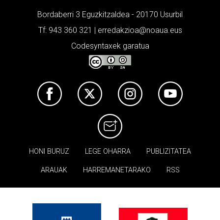
Bordaberri 3 Eguzkitzaldea - 20170 Usurbil
Tf: 943 360 321 | erredakzioa@noaua.eus
Codesyntaxek garatua
HONI BURUZ
LEGE OHARRA
PUBLIZITATEA
ARAUAK
HARREMANETARAKO
RSS