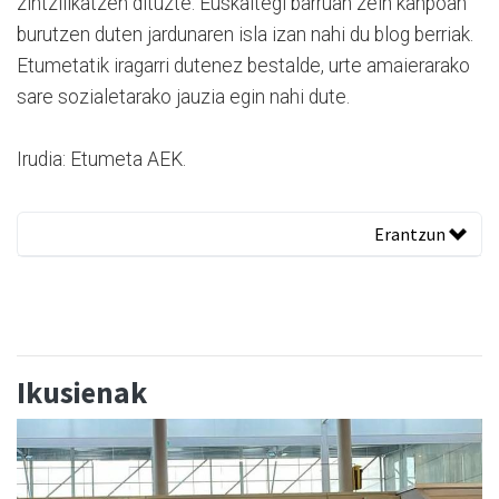
zintzilikatzen dituzte. Euskaltegi barruan zein kanpoan
burutzen duten jardunaren isla izan nahi du blog berriak.
Etumetatik iragarri dutenez bestalde, urte amaierarako
sare sozialetarako jauzia egin nahi dute.
Irudia: Etumeta AEK.
Erantzun
Ikusienak