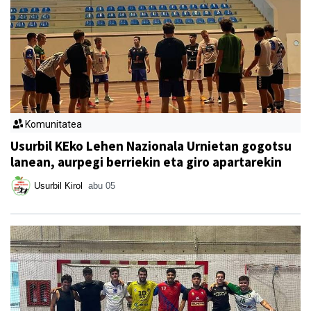
Komunitatea
Usurbil KEko Lehen Nazionala Urnietan gogotsu
lanean, aurpegi berriekin eta giro apartarekin
Usurbil Kirol
abu 05