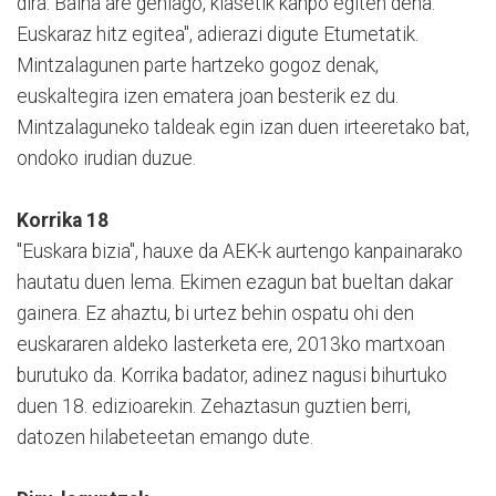
dira. Baina are gehiago, klasetik kanpo egiten dena.
Euskaraz hitz egitea", adierazi digute Etumetatik.
Mintzalagunen parte hartzeko gogoz denak,
euskaltegira izen ematera joan besterik ez du.
Mintzalaguneko taldeak egin izan duen irteeretako bat,
ondoko irudian duzue.
Korrika 18
"Euskara bizia", hauxe da AEK-k aurtengo kanpainarako
hautatu duen lema. Ekimen ezagun bat bueltan dakar
gainera. Ez ahaztu, bi urtez behin ospatu ohi den
euskararen aldeko lasterketa ere, 2013ko martxoan
burutuko da. Korrika badator, adinez nagusi bihurtuko
duen 18. edizioarekin. Zehaztasun guztien berri,
datozen hilabeteetan emango dute.