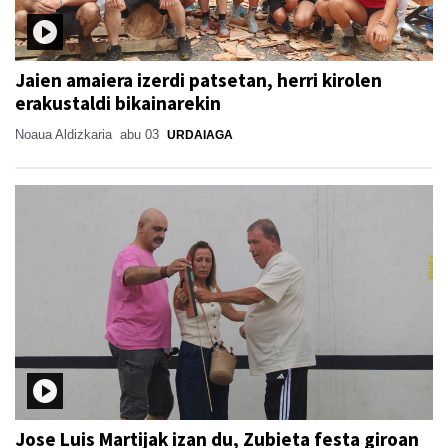
Jaien amaiera izerdi patsetan, herri kirolen
erakustaldi bikainarekin
Noaua Aldizkaria
abu 03
URDAIAGA
Jose Luis Martijak izan du, Zubieta festa giroan