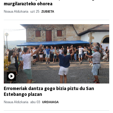
murgilarazteko ohorea
Noaua Aldizkaria
uzt 25
ZUBIETA
Erromeriak dantza gogo bizia piztu du San
Estebango plazan
Noaua Aldizkaria
abu 03
URDAIAGA