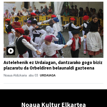
Astelehenik ez Urdaiagan, dantzarako gogo biziz
plazaratu da Orbeldiren belaunaldi gazteena
Noaua Aldizkaria
abu 03
URDAIAGA
Noaua Kultur Elkartea