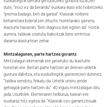
Euskaltegitik bertara gerturatzeko gonbita luzatzen
dute, "inoiz ez da berandu" euskara ikasi edo hobetzeko,
"premia badago, beti da garaia". Klaseak norbere
beharretara bideratzen dituzte, horretarako gainera,
ikasturte hasieran, "beti diagnosi bat egiten da". Hortik
aurrera, taldeak osatuta, bakoitzak bere erritmoa
darama ikasturtean zehar.
Mintzalagunen, parte hartzea gorantz
Mintzalagun ekimenak ere jarraituko du ikasturte
honetan ere. Bertan parte hartzen ari direnen aldetik
gustura dabiltza, eta euskaltegitik gaineratzen dutenez,
"taldea sendotu, finkatu da. Urtetik urtero jende
gehiagok parte hartzen du". 40 inguru mintzalagun ditu
jada, Usurbilek. Ekimenaren helburua, kalean ere
euskaraz hitz egitea da. "Klaseak oso garrantzitsuak