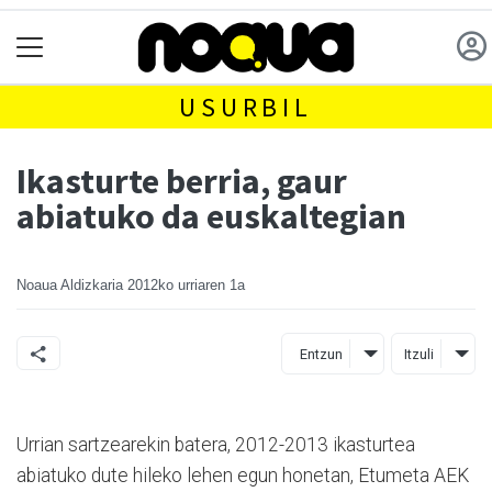
USURBIL
Ikasturte berria, gaur
abiatuko da euskaltegian
Noaua Aldizkaria
2012ko urriaren 1a
Entzun
Itzuli
Urrian sartzearekin batera, 2012-2013 ikasturtea
abiatuko dute hileko lehen egun honetan, Etumeta AEK