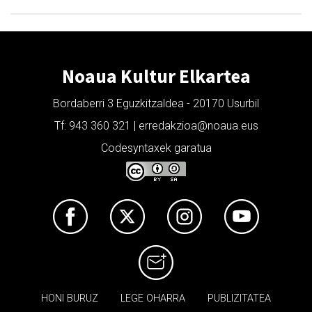
Noaua Kultur Elkartea
Bordaberri 3 Eguzkitzaldea - 20170 Usurbil
Tf: 943 360 321 | erredakzioa@noaua.eus
Codesyntaxek garatua
HONI BURUZ
LEGE OHARRA
PUBLIZITATEA