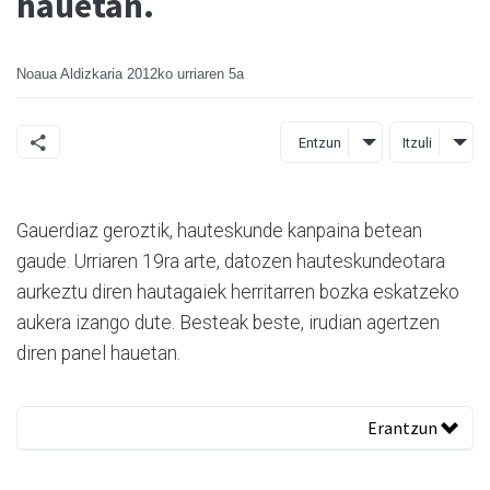
hauetan.
Noaua Aldizkaria
2012ko urriaren 5a
Entzun
Itzuli
Gauerdiaz geroztik, hauteskunde kanpaina betean
gaude. Urriaren 19ra arte, datozen hauteskundeotara
aurkeztu diren hautagaiek herritarren bozka eskatzeko
aukera izango dute. Besteak beste, irudian agertzen
diren panel hauetan.
Erantzun