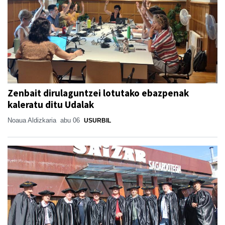
Zenbait dirulaguntzei lotutako ebazpenak
kaleratu ditu Udalak
Noaua Aldizkaria
abu 06
USURBIL