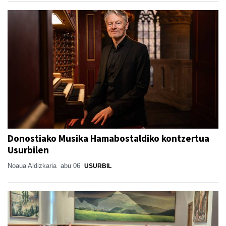
Donostiako Musika Hamabostaldiko kontzertua
Usurbilen
Noaua Aldizkaria
abu 06
USURBIL