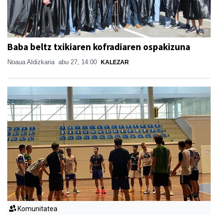
Baba beltz txikiaren kofradiaren ospakizuna
Noaua Aldizkaria
abu 27, 14:00
KALEZAR
Komunitatea