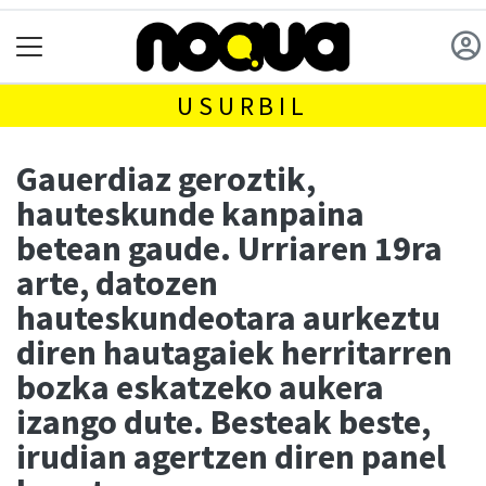
USURBIL
Gauerdiaz geroztik,
hauteskunde kanpaina
betean gaude. Urriaren 19ra
arte, datozen
hauteskundeotara aurkeztu
diren hautagaiek herritarren
bozka eskatzeko aukera
izango dute. Besteak beste,
irudian agertzen diren panel