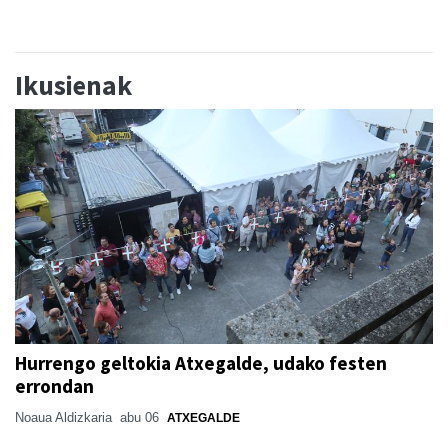
Ikusienak
Hurrengo geltokia Atxegalde, udako festen
errondan
Noaua Aldizkaria
abu 06
ATXEGALDE