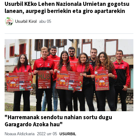
Usurbil KEko Lehen Nazionala Urnietan gogotsu
lanean, aurpegi berriekin eta giro apartarekin
Usurbil Kirol
abu 05
"Harremanak sendotu nahian sortu dugu
Garagardo Azoka hau"
Noaua Aldizkaria
2022 urr 05
USURBIL