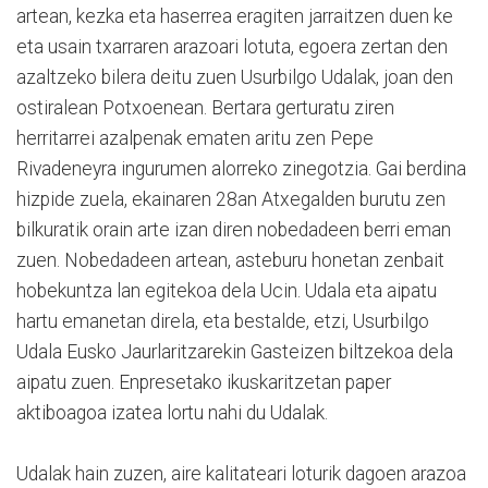
artean, kezka eta haserrea eragiten jarraitzen duen ke
eta usain txarraren arazoari lotuta, egoera zertan den
azaltzeko bilera deitu zuen Usurbilgo Udalak, joan den
ostiralean Potxoenean. Bertara gerturatu ziren
herritarrei azalpenak ematen aritu zen Pepe
Rivadeneyra ingurumen alorreko zinegotzia. Gai berdina
hizpide zuela, ekainaren 28an Atxegalden burutu zen
bilkuratik orain arte izan diren nobedadeen berri eman
zuen. Nobedadeen artean, asteburu honetan zenbait
hobekuntza lan egitekoa dela Ucin. Udala eta aipatu
hartu emanetan direla, eta bestalde, etzi, Usurbilgo
Udala Eusko Jaurlaritzarekin Gasteizen biltzekoa dela
aipatu zuen. Enpresetako ikuskaritzetan paper
aktiboagoa izatea lortu nahi du Udalak.
Udalak hain zuzen, aire kalitateari loturik dagoen arazoa