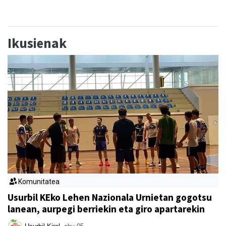
Ikusienak
Komunitatea
Usurbil KEko Lehen Nazionala Urnietan gogotsu
lanean, aurpegi berriekin eta giro apartarekin