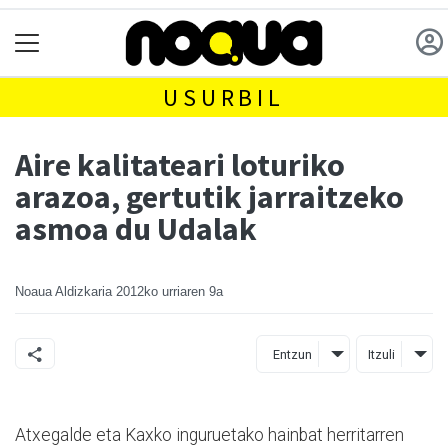
USURBIL
Aire kalitateari loturiko
arazoa, gertutik jarraitzeko
asmoa du Udalak
Noaua Aldizkaria
2012ko urriaren 9a
Entzun
Itzuli
Atxegalde eta Kaxko inguruetako hainbat herritarren