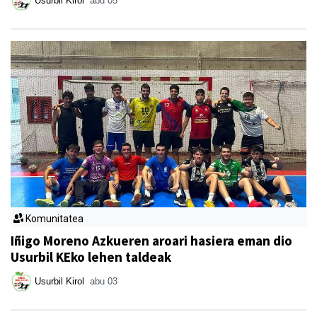
Usurbil Kirol
abu 05
Komunitatea
Iñigo Moreno Azkueren aroari hasiera eman dio
Usurbil KEko lehen taldeak
Usurbil Kirol
abu 03