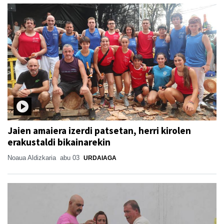
Jaien amaiera izerdi patsetan, herri kirolen
erakustaldi bikainarekin
Noaua Aldizkaria
abu 03
URDAIAGA