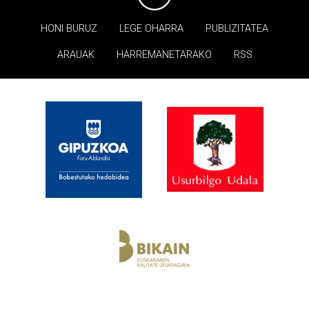
HONI BURUZ
LEGE OHARRA
PUBLIZITATEA
ARAUAK
HARREMANETARAKO
RSS