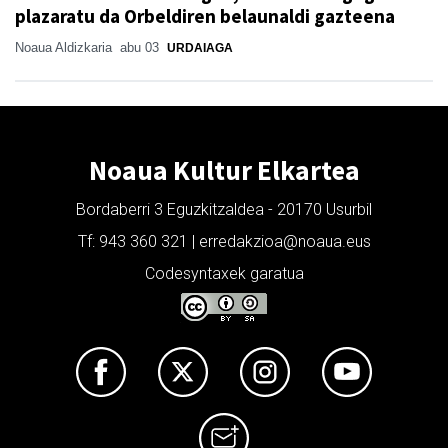
plazaratu da Orbeldiren belaunaldi gazteena
Noaua Aldizkaria
abu 03
URDAIAGA
Noaua Kultur Elkartea
Bordaberri 3 Eguzkitzaldea - 20170 Usurbil
Tf: 943 360 321 | erredakzioa@noaua.eus
Codesyntaxek garatua