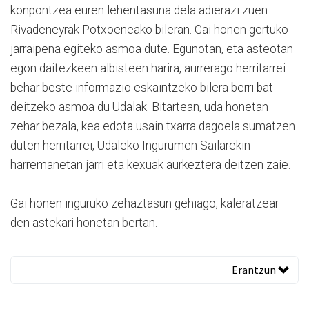
konpontzea euren lehentasuna dela adierazi zuen
Rivadeneyrak Potxoeneako bileran. Gai honen gertuko
jarraipena egiteko asmoa dute. Egunotan, eta asteotan
egon daitezkeen albisteen harira, aurrerago herritarrei
behar beste informazio eskaintzeko bilera berri bat
deitzeko asmoa du Udalak. Bitartean, uda honetan
zehar bezala, kea edota usain txarra dagoela sumatzen
duten herritarrei, Udaleko Ingurumen Sailarekin
harremanetan jarri eta kexuak aurkeztera deitzen zaie.
Gai honen inguruko zehaztasun gehiago, kaleratzear
den astekari honetan bertan.
Erantzun