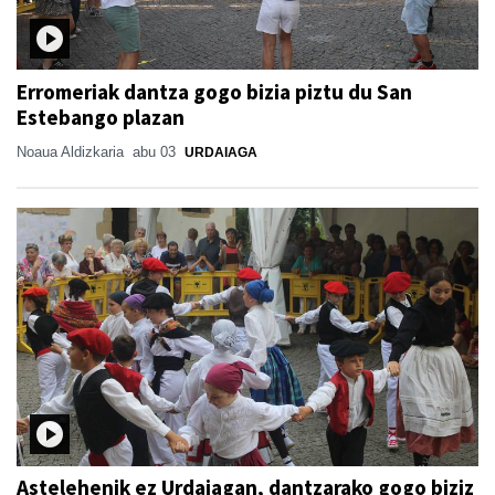
Erromeriak dantza gogo bizia piztu du San
Estebango plazan
Noaua Aldizkaria
abu 03
URDAIAGA
Astelehenik ez Urdaiagan, dantzarako gogo biziz