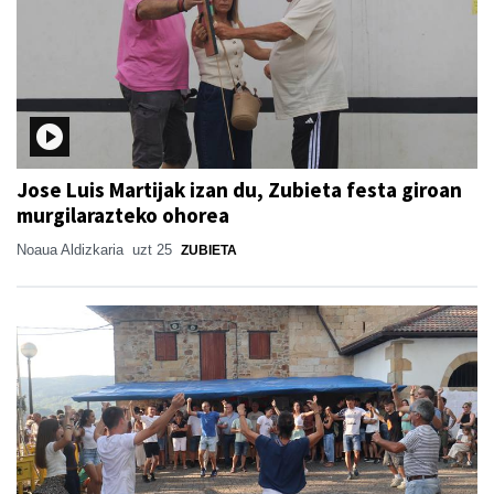
Jose Luis Martijak izan du, Zubieta festa giroan
murgilarazteko ohorea
Noaua Aldizkaria
uzt 25
ZUBIETA