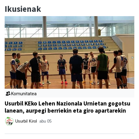
Ikusienak
Komunitatea
Usurbil KEko Lehen Nazionala Urnietan gogotsu
lanean, aurpegi berriekin eta giro apartarekin
Usurbil Kirol
abu 05