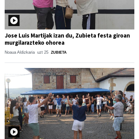
Jose Luis Martijak izan du, Zubieta festa giroan
murgilarazteko ohorea
Noaua Aldizkaria
uzt 25
ZUBIETA