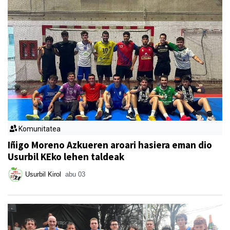
Komunitatea
Iñigo Moreno Azkueren aroari hasiera eman dio
Usurbil KEko lehen taldeak
Usurbil Kirol
abu 03