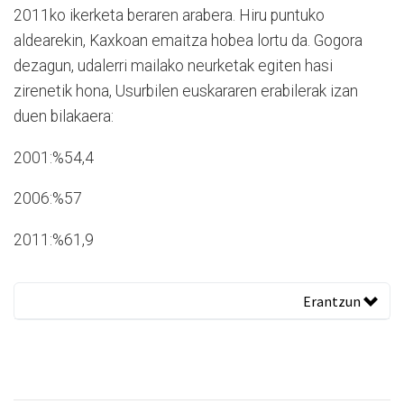
2011ko ikerketa beraren arabera. Hiru puntuko
aldearekin, Kaxkoan emaitza hobea lortu da. Gogora
dezagun, udalerri mailako neurketak egiten hasi
zirenetik hona, Usurbilen euskararen erabilerak izan
duen bilakaera:
2001:%54,4
2006:%57
2011:%61,9
Erantzun