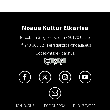
Noaua Kultur Elkartea
Bordaberri 3 Eguzkitzaldea - 20170 Usurbil
Tf: 943 360 321 | erredakzioa@noaua.eus
Codesyntaxek garatua
HONI BURUZ
LEGE OHARRA
PUBLIZITATEA