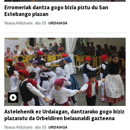
Erromeriak dantza gogo bizia piztu du San
Estebango plazan
Noaua Aldizkaria
abu 03
URDAIAGA
Astelehenik ez Urdaiagan, dantzarako gogo biziz
plazaratu da Orbeldiren belaunaldi gazteena
Noaua Aldizkaria
abu 03
URDAIAGA