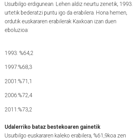
Usurbilgo erdigunean. Lehen aldiz neurtu zenetik, 1993.
urtetik bederatzi puntu igo da erabilera. Hona hemen,
ordutik euskararen erabilerak Kaxkoan izan duen
eboluzioa:
1993: %64,2
1997:%68,3
2001:%71,1
2006:%72,4
2011:%73,2
Udalerriko bataz bestekoaren gainetik
Usurbilgo euskararen kaleko erabilera, %61,9koa zen