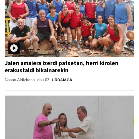
Jaien amaiera izerdi patsetan, herri kirolen
erakustaldi bikainarekin
Noaua Aldizkaria
abu 03
URDAIAGA