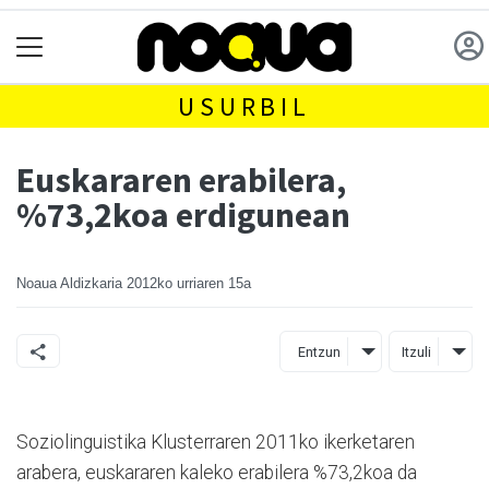
USURBIL
Euskararen erabilera,
%73,2koa erdigunean
Noaua Aldizkaria
2012ko urriaren 15a
Entzun
Itzuli
Soziolinguistika Klusterraren 2011ko ikerketaren
arabera, euskararen kaleko erabilera %73,2koa da