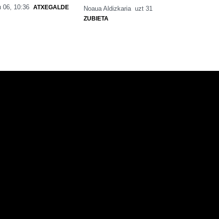
 06, 10:36
ATXEGALDE
Noaua Aldizkaria
uzt 31
ZUBIETA