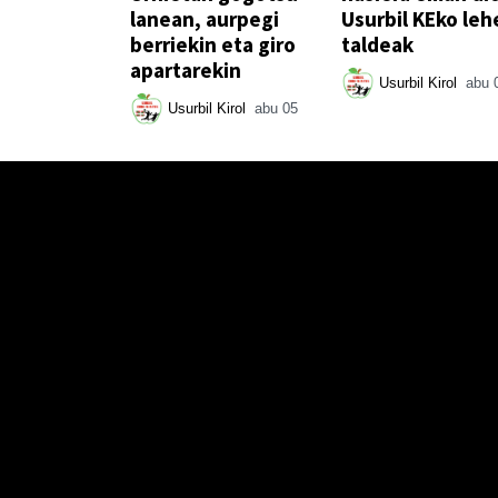
lanean, aurpegi
Usurbil KEko leh
berriekin eta giro
taldeak
apartarekin
Usurbil Kirol
abu 
Usurbil Kirol
abu 05