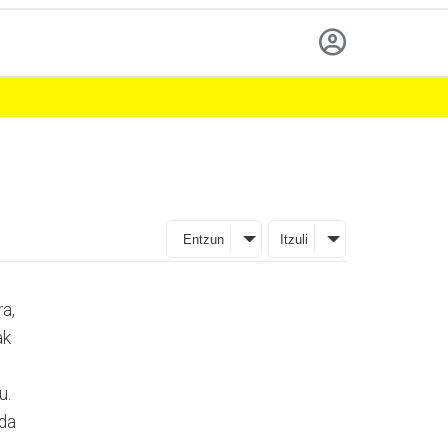
Entzun
Itzuli
ra,
ak
u.
 da