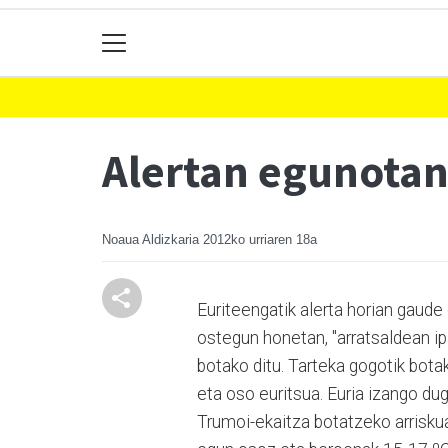
Alertan egunotan
Noaua Aldizkaria
2012ko urriaren 18a
Euriteengatik alerta horian gaude 
ostegun honetan, "arratsaldean ip
botako ditu. Tarteka gogotik botak
eta oso euritsua. Euria izango du
Trumoi-ekaitza botatzeko arrisku