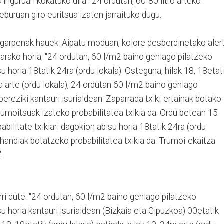
nguruan kokatuko dira". 24 ordutan, 60-80 litro arteko
eburuan giro euritsua izaten jarraituko dugu.
garpenak hauek. Aipatu moduan, kolore desberdinetako aler
arako horia; "24 ordutan, 60 l/m2 baino gehiago pilatzeko
su horia 18tatik 24ra (ordu lokala). Osteguna, hilak 18, 18etat
4ra arte (ordu lokala), 24 ordutan 60 l/m2 baino gehiago
 bereziki kantauri isurialdean. Zaparrada txiki-ertainak botako
trumoitsuak izateko probabilitatea txikia da. Ordu betean 15
bilitate txikiari dagokion abisu horia 18tatik 24ra (ordu
 handiak botatzeko probabilitatea txikia da. Trumoi-ekaitza
.
arri dute. "24 ordutan, 60 l/m2 baino gehiago pilatzeko
isu horia kantauri isurialdean (Bizkaia eta Gipuzkoa) 00etatik