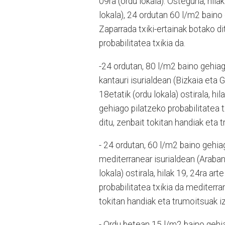
09ra (ordu lokala). Osteguna, hilak 
lokala), 24 ordutan 60 l/m2 baino 
Zaparrada txiki-ertainak botako di
probabilitatea txikia da.
-24 ordutan, 80 l/m2 baino gehiago
kantauri isurialdean (Bizkaia eta 
18etatik (ordu lokala) ostirala, hi
gehiago pilatzeko probabilitatea t
ditu, zenbait tokitan handiak eta 
- 24 ordutan, 60 l/m2 baino gehiag
mediterranear isurialdean (Araban)
lokala) ostirala, hilak 19, 24ra ar
probabilitatea txikia da mediterra
tokitan handiak eta trumoitsuak iz
- Ordu betean 15 l/m2 baino gehiag