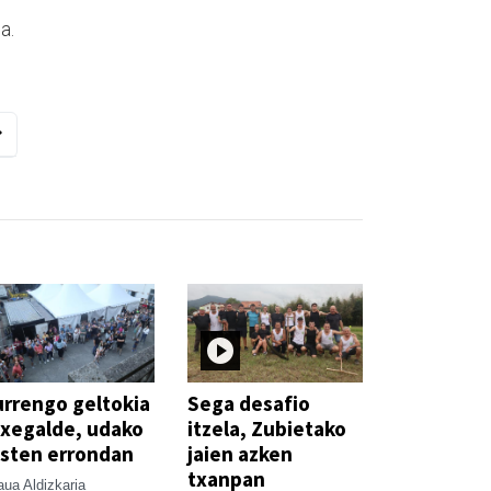
a.
rrengo geltokia
Sega desafio
xegalde, udako
itzela, Zubietako
sten errondan
jaien azken
txanpan
ua Aldizkaria