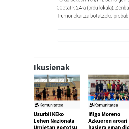
00etatik 24ra (ordu lokala). Zenba
Trumoi-ekaitza botatzeko probabili
Ikusienak
Komunitatea
Komunitatea
Usurbil KEko
Iñigo Moreno
Lehen Nazionala
Azkueren aroari
Urnietan gogotsu
hasiera eman di