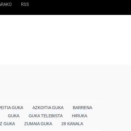
ARAKO
RSS
EITIA GUKA
AZKOITIA GUKA
BARRENA
GUKA
GUKA TELEBISTA
HIRUKA
Z GUKA
ZUMAIA GUKA
28 KANALA