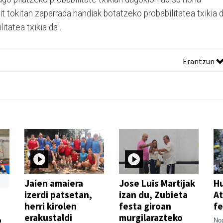
it tokitan zaparrada handiak botatzeko probabilitatea txikia d
tatea txikia da".
Erantzun
Jaien amaiera
Jose Luis Martijak
Hu
izerdi patsetan,
izan du, Zubieta
At
herri kirolen
festa giroan
fe
erakustaldi
murgilarazteko
o
Noa