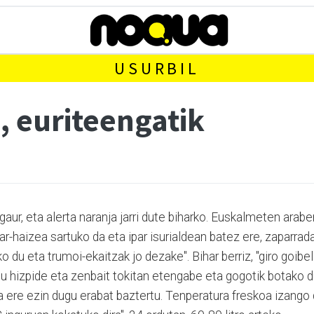
USURBIL
, euriteengatik
gaur, eta alerta naranja jarri dute biharko. Euskalmeten arabe
ar-haizea sartuko da eta ipar isurialdean batez ere, zaparrad
o du eta trumoi-ekaitzak jo dezake". Bihar berriz, "giro goibel
gu hizpide eta zenbait tokitan etengabe eta gogotik botako d
a ere ezin dugu erabat baztertu. Tenperatura freskoa izango