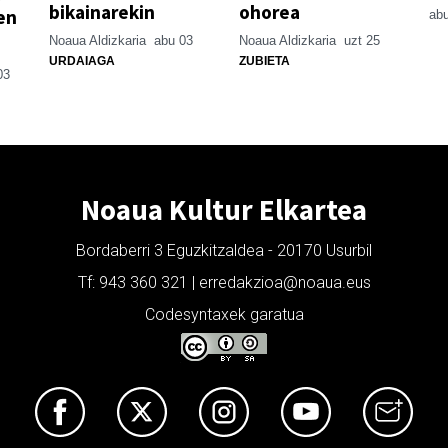
bikainarekin
ohorea
en
abu
Noaua Aldizkaria
abu 03
Noaua Aldizkaria
uzt 25
URDAIAGA
ZUBIETA
03
Noaua Kultur Elkartea
Bordaberri 3 Eguzkitzaldea - 20170 Usurbil
Tf: 943 360 321 | erredakzioa@noaua.eus
Codesyntaxek garatua