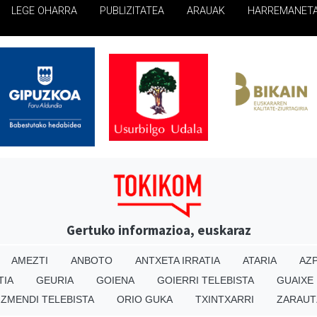
LEGE OHARRA
PUBLIZITATEA
ARAUAK
HARREMANET
Gertuko informazioa, euskaraz
AMEZTI
ANBOTO
ANTXETA IRRATIA
ATARIA
AZP
TIA
GEURIA
GOIENA
GOIERRI TELEBISTA
GUAIXE
IZMENDI TELEBISTA
ORIO GUKA
TXINTXARRI
ZARAUT