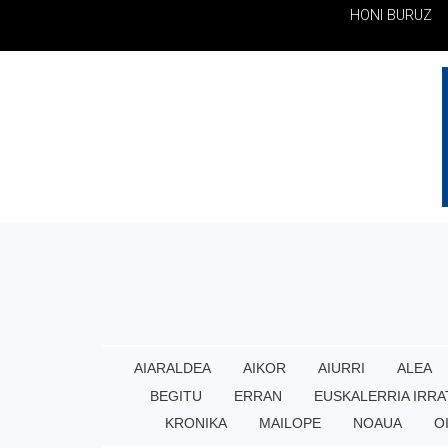
HONI BURUZ
AIARALDEA
AIKOR
AIURRI
ALEA
BEGITU
ERRAN
EUSKALERRIA IRRA
KRONIKA
MAILOPE
NOAUA
O