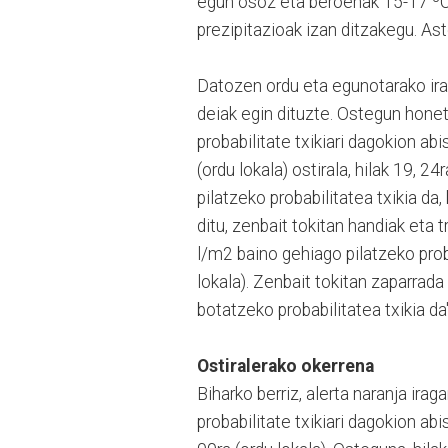
egun osoz eta beroenak 15-17 ºC i
prezipitazioak izan ditzakegu. Ast
Datozen ordu eta egunotarako ira
deiak egin dituzte. Ostegun honet
probabilitate txikiari dagokion abi
(ordu lokala) ostirala, hilak 19, 2
pilatzeko probabilitatea txikia da,
ditu, zenbait tokitan handiak eta 
l/m2 baino gehiago pilatzeko proba
lokala). Zenbait tokitan zaparrada
botatzeko probabilitatea txikia da"
Ostiralerako okerrena
Biharko berriz, alerta naranja irag
probabilitate txikiari dagokion ab