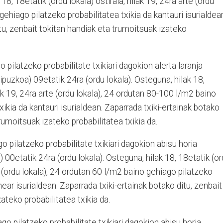
18, 18etatik (ordu lokala) ostirala, hilak 19, 24ra arte (ordu
gehiago pilatzeko probabilitatea txikia da kantauri isurialdea
tu, zenbait tokitan handiak eta trumoitsuak izateko
 pilatzeko probabilitate txikiari dagokion alerta laranja
Gipuzkoa) 09etatik 24ra (ordu lokala). Osteguna, hilak 18,
lak 19, 24ra arte (ordu lokala), 24 ordutan 80-100 l/m2 baino
xikia da kantauri isurialdean. Zaparrada txiki-ertainak botako
trumoitsuak izateko probabilitatea txikia da.
o pilatzeko probabilitate txikiari dagokion abisu horia
 00etatik 24ra (ordu lokala). Osteguna, hilak 18, 18etatik (o
te (ordu lokala), 24 ordutan 60 l/m2 baino gehiago pilatzeko
near isurialdean. Zaparrada txiki-ertainak botako ditu, zenbait
ateko probabilitatea txikia da.
o pilatzeko probabilitate txikiari dagokion abisu horia