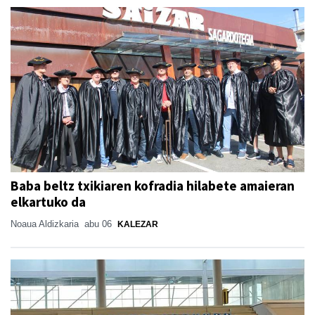
Baba beltz txikiaren kofradia hilabete amaieran
elkartuko da
Noaua Aldizkaria
abu 06
KALEZAR