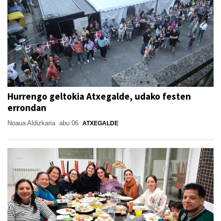
Hurrengo geltokia Atxegalde, udako festen
errondan
Noaua Aldizkaria
abu 06
ATXEGALDE