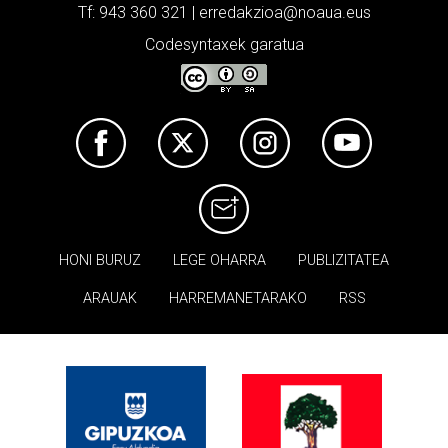
Tf: 943 360 321 | erredakzioa@noaua.eus
Codesyntaxek garatua
HONI BURUZ
LEGE OHARRA
PUBLIZITATEA
ARAUAK
HARREMANETARAKO
RSS