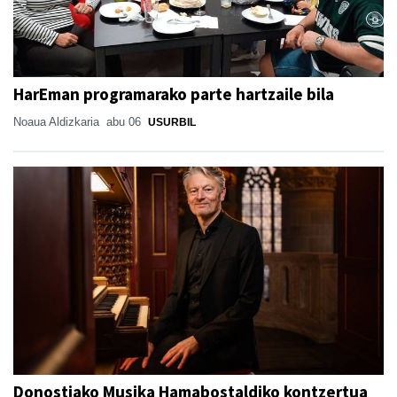
HarEman programarako parte hartzaile bila
Noaua Aldizkaria
abu 06
USURBIL
Donostiako Musika Hamabostaldiko kontzertua