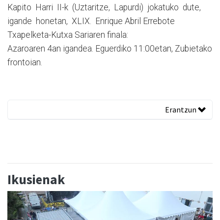
Kapito Harri II-k (Uztaritze, Lapurdi) jokatuko dute,
igande honetan, XLIX. Enrique Abril Errebote
Txapelketa-Kutxa Sariaren finala:
Azaroaren 4an igandea. Eguerdiko 11:00etan, Zubietako
frontoian.
Erantzun
Ikusienak