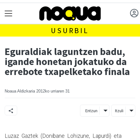
USURBIL
Eguraldiak laguntzen badu,
igande honetan jokatuko da
errebote txapelketako finala
Noaua Aldizkaria
2012ko urriaren 31
Entzun
Itzuli
Luzaz Gaztek (Donibane Lohizune, Lapurdi) eta