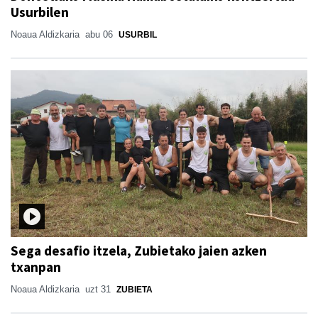
Usurbilen
Noaua Aldizkaria
abu 06
USURBIL
Sega desafio itzela, Zubietako jaien azken
txanpan
Noaua Aldizkaria
uzt 31
ZUBIETA