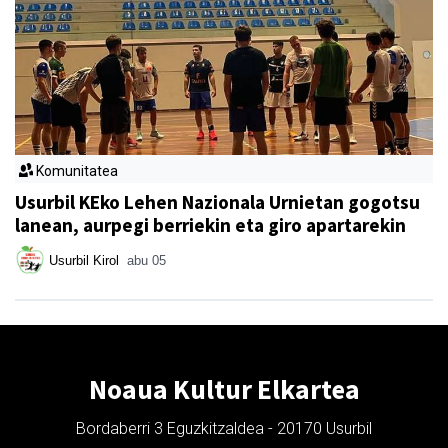
Komunitatea
Usurbil KEko Lehen Nazionala Urnietan gogotsu
lanean, aurpegi berriekin eta giro apartarekin
Usurbil Kirol
abu 05
Noaua Kultur Elkartea
Bordaberri 3 Eguzkitzaldea - 20170 Usurbil