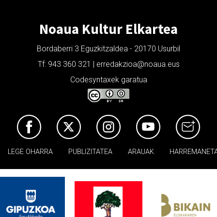
Noaua Kultur Elkartea
Bordaberri 3 Eguzkitzaldea - 20170 Usurbil
Tf: 943 360 321 | erredakzioa@noaua.eus
Codesyntaxek garatua
LEGE OHARRA
PUBLIZITATEA
ARAUAK
HARREMANET