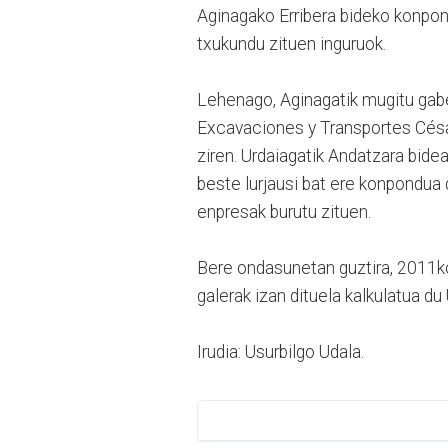
Aginagako Erribera bideko konpo
txukundu zituen inguruok.
Lehenago, Aginagatik mugitu gabe
Excavaciones y Transportes César
ziren. Urdaiagatik Andatzara bidea
beste lurjausi bat ere konpondua
enpresak burutu zituen.
Bere ondasunetan guztira, 2011k
galerak izan dituela kalkulatua du
Irudia: Usurbilgo Udala.