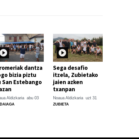
romeriak dantza
Sega desafio
go bizia piztu
itzela, Zubietako
u San Estebango
jaien azken
azan
txanpan
ua Aldizkaria
abu 03
Noaua Aldizkaria
uzt 31
DAIAGA
ZUBIETA