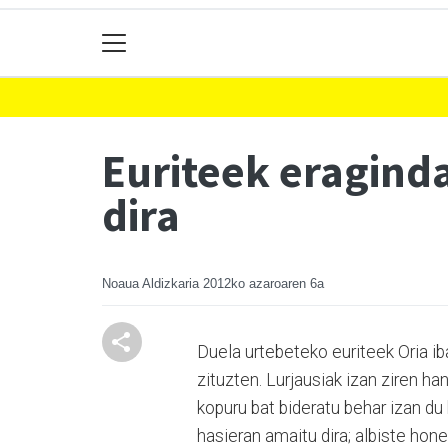
Euriteek eragind
dira
Noaua Aldizkaria
2012ko azaroaren 6a
Duela urtebeteko euriteek Oria iba
zituzten. Lurjausiak izan ziren h
kopuru bat bideratu behar izan du
hasieran amaitu dira; albiste hon