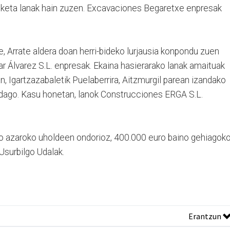
nketa lanak hain zuzen. Excavaciones Begaretxe enpresak
, Arrate aldera doan herri-bideko lurjausia konpondu zuen
 Álvarez S.L. enpresak. Ekaina hasierarako lanak amaituak
n, Igartzazabaletik Puelaberrira, Aitzmurgil parean izandako
 dago. Kasu honetan, lanok Construcciones ERGA S.L.
o azaroko uholdeen ondorioz, 400.000 euro baino gehiagok
 Usurbilgo Udalak.
Erantzun