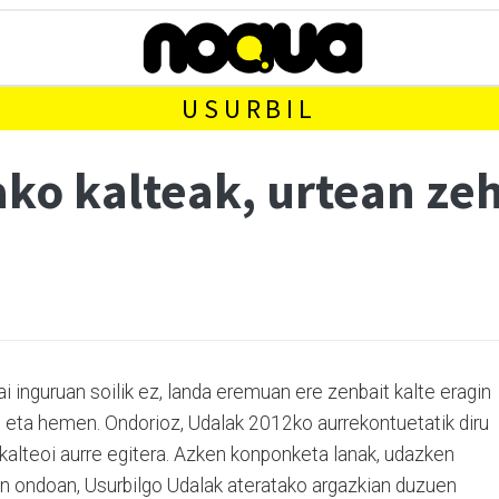
USURBIL
ako kalteak, urtean z
i inguruan soilik ez, landa eremuan ere zenbait kalte eragin
an eta hemen. Ondorioz, Udalak 2012ko aurrekontuetatik diru
 kalteoi aurre egitera. Azken konponketa lanak, udazken
en ondoan, Usurbilgo Udalak ateratako argazkian duzuen