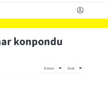
ehar konpondu
Entzun
Itzuli