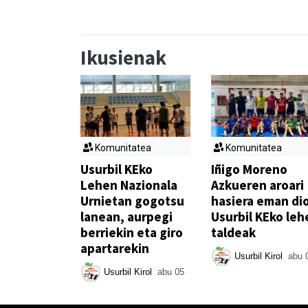
Ikusienak
Komunitatea
Komunitatea
Usurbil KEko
Iñigo Moreno
Lehen Nazionala
Azkueren aroari
Urnietan gogotsu
hasiera eman di
lanean, aurpegi
Usurbil KEko leh
berriekin eta giro
taldeak
apartarekin
Usurbil Kirol
abu 
Usurbil Kirol
abu 05