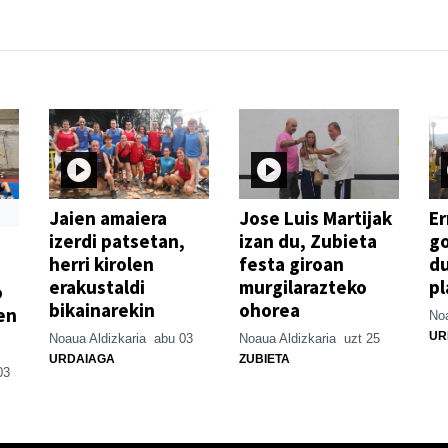
Jaien amaiera
Jose Luis Martijak
Er
izerdi patsetan,
izan du, Zubieta
go
herri kirolen
festa giroan
d
erakustaldi
murgilarazteko
pl
o
bikainarekin
ohorea
en
Noa
UR
Noaua Aldizkaria
abu 03
Noaua Aldizkaria
uzt 25
URDAIAGA
ZUBIETA
03