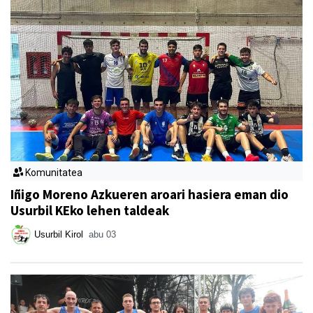
Komunitatea
Iñigo Moreno Azkueren aroari hasiera eman dio
Usurbil KEko lehen taldeak
Usurbil Kirol
abu 03