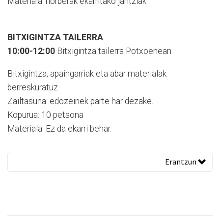
Materiala: norberak ekarritako jantziak.
BITXIGINTZA TAILERRA
10:00-12:00
Bitxigintza tailerra Potxoenean.
Bitxigintza, apaingarriak eta abar materialak
berreskuratuz
Zailtasuna: edozeinek parte har dezake.
Kopurua: 10 petsona
Materiala: Ez da ekarri behar.
Erantzun