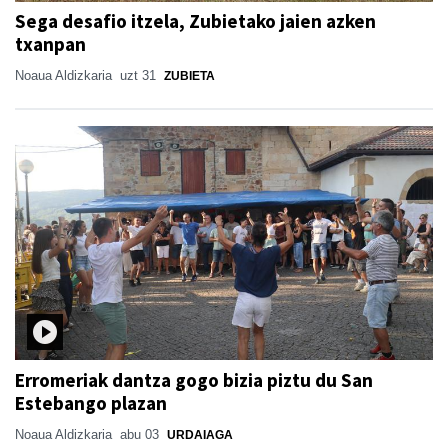
Sega desafio itzela, Zubietako jaien azken
txanpan
Noaua Aldizkaria
uzt 31
ZUBIETA
Erromeriak dantza gogo bizia piztu du San
Estebango plazan
Noaua Aldizkaria
abu 03
URDAIAGA