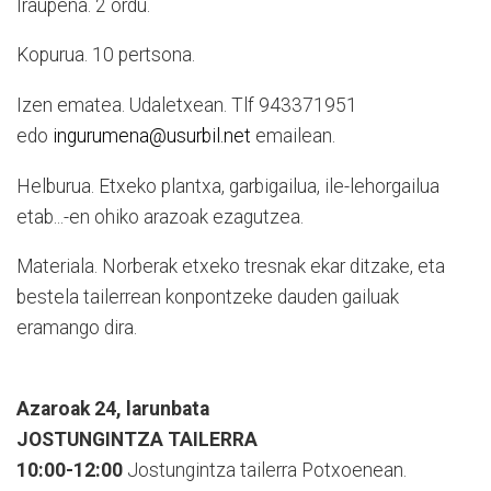
Iraupena. 2 ordu.
Kopurua. 10 pertsona.
Izen ematea. Udaletxean. Tlf 943371951
edo
ingurumena@usurbil.net
emailean.
Helburua. Etxeko plantxa, garbigailua, ile-lehorgailua
etab...-en ohiko arazoak ezagutzea.
Materiala. Norberak etxeko tresnak ekar ditzake, eta
bestela tailerrean konpontzeke dauden gailuak
eramango dira.
Azaroak 24, larunbata
JOSTUNGINTZA TAILERRA
10:00-12:00
Jostungintza tailerra Potxoenean.