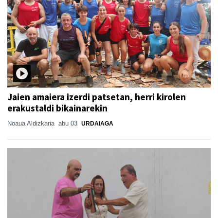
Jaien amaiera izerdi patsetan, herri kirolen
erakustaldi bikainarekin
Noaua Aldizkaria
abu 03
URDAIAGA