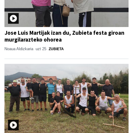
Jose Luis Martijak izan du, Zubieta festa giroan
murgilarazteko ohorea
Noaua Aldizkaria
uzt 25
ZUBIETA