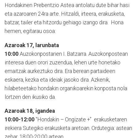
Hondakinen Prebentzio Astea antolatu dute bihar hasi
eta azaroaren 24ra arte. Hitzaldi, irteera, erakusketa,
batzar, tailer eta hitzordu gehiago izango dira. Hona
hemen, egitarau osoa:
Azaroak 17, larunbata
10:00
Auzokonpostarien I. Batzarra. Auzokonpostean
interesa duen orori zuzendua, lehen urte honetako
emaitzak aurkeztuko dira. Era berean partaideen
eskaera, kezka eta ideiak jasoko dira. Azkenik,
hilabeteetako hondakin organikoarekin konposta nola
lortzen den ikusiko da.
Azaroak 18, igandea
10:00-12:00
“Hondakin – Ongizate +” erakusketaren
irekiera Sutegiko erakusketa aretoan. Ordutegia: astean
zehar, 18:00-20:00 artean.