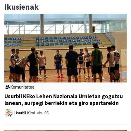
Ikusienak
Komunitatea
Usurbil KEko Lehen Nazionala Urnietan gogotsu
lanean, aurpegi berriekin eta giro apartarekin
Usurbil Kirol
abu 05