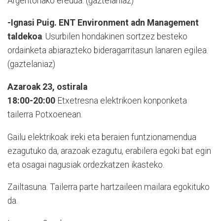
Argentonako eredua. (gaztelaniaz)
-Ignasi Puig. ENT Environment adn Management
taldekoa
. Usurbilen hondakinen sortzez besteko
ordainketa abiarazteko bideragarritasun lanaren egilea.
(gaztelaniaz)
Azaroak 23, ostirala
18:00-20:00
Etxetresna elektrikoen konponketa
tailerra Potxoenean.
Gailu elektrikoak ireki eta beraien funtzionamendua
ezagutuko da, arazoak ezagutu, erabilera egoki bat egin
eta osagai nagusiak ordezkatzen ikasteko.
Zailtasuna. Tailerra parte hartzaileen mailara egokituko
da.