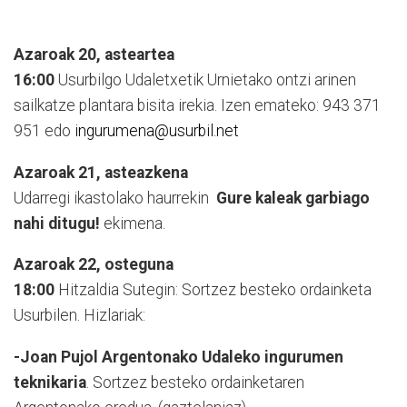
Azaroak 20, asteartea
16:00
Usurbilgo Udaletxetik Urnietako ontzi arinen
sailkatze plantara bisita irekia. Izen emateko: 943 371
951 edo
ingurumena@usurbil.net
Azaroak 21, asteazkena
Udarregi ikastolako haurrekin
Gure kaleak garbiago
nahi ditugu!
ekimena.
Azaroak 22, osteguna
18:00
Hitzaldia Sutegin: Sortzez besteko ordainketa
Usurbilen. Hizlariak:
-Joan Pujol Argentonako Udaleko ingurumen
teknikaria
. Sortzez besteko ordainketaren