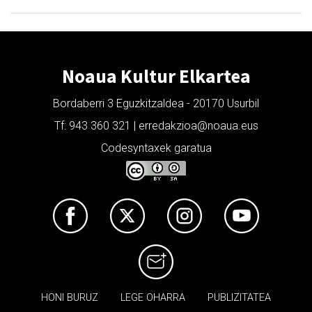
Noaua Kultur Elkartea
Bordaberri 3 Eguzkitzaldea - 20170 Usurbil
Tf: 943 360 321 | erredakzioa@noaua.eus
Codesyntaxek garatua
HONI BURUZ
LEGE OHARRA
PUBLIZITATEA