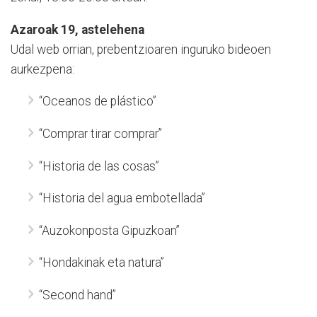
Azaroak 19, astelehena
Udal web orrian, prebentzioaren inguruko bideoen
aurkezpena:
“Oceanos de plástico”
“Comprar tirar comprar”
“Historia de las cosas”
“Historia del agua embotellada”
“Auzokonposta Gipuzkoan”
“Hondakinak eta natura”
“Second hand”