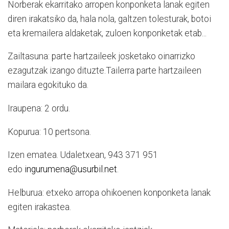
Norberak ekarritako arropen konponketa lanak egiten
diren irakatsiko da, hala nola, galtzen tolesturak, botoi
eta kremailera aldaketak, zuloen konponketak etab...
Zailtasuna: parte hartzaileek josketako oinarrizko
ezagutzak izango dituzte.Tailerra parte hartzaileen
mailara egokituko da.
Iraupena: 2 ordu.
Kopurua: 10 pertsona.
Izen ematea. Udaletxean, 943 371 951
edo
ingurumena@usurbil.net
.
Helburua: etxeko arropa ohikoenen konponketa lanak
egiten irakastea.