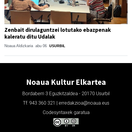
Zenbait dirulaguntzei lotutako ebazpenak
kaleratu ditu Udalak
Noaua Aldizkaria
abu 06
USURBIL
Noaua Kultur Elkartea
Bordaberri 3 Eguzkitzaldea - 20170 Usurbil
Tf: 943 360 321 | erredakzioa@noaua.eus
Codesyntaxek garatua