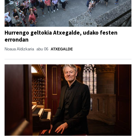
Hurrengo geltokia Atxegalde, udako festen
errondan
Noaua Aldizkaria
abu 06
ATXEGALDE