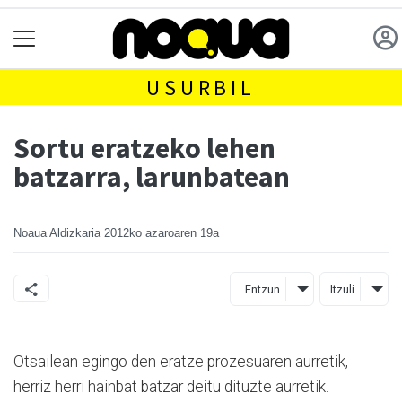
USURBIL
Sortu eratzeko lehen
batzarra, larunbatean
Noaua Aldizkaria
2012ko azaroaren 19a
Entzun
Itzuli
Otsailean egingo den eratze prozesuaren aurretik,
herriz herri hainbat batzar deitu dituzte aurretik.