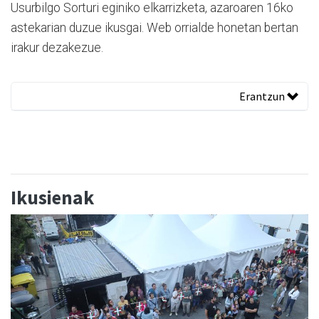
Usurbilgo Sorturi eginiko elkarrizketa, azaroaren 16ko
astekarian duzue ikusgai. Web orrialde honetan bertan
irakur dezakezue.
Erantzun
Ikusienak