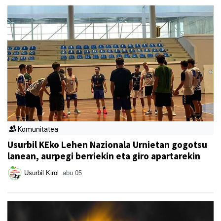
Komunitatea
Usurbil KEko Lehen Nazionala Urnietan gogotsu
lanean, aurpegi berriekin eta giro apartarekin
Usurbil Kirol
abu 05