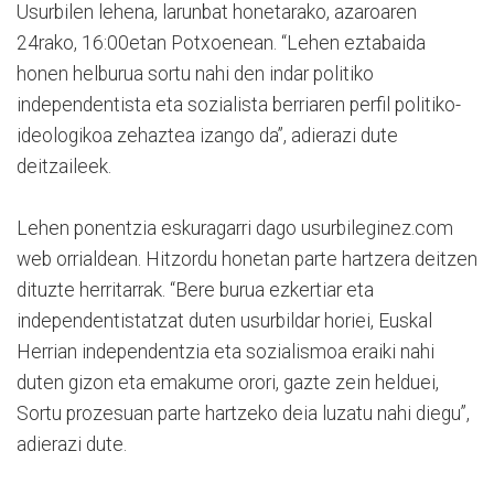
Usurbilen lehena, larunbat honetarako, azaroaren
24rako, 16:00etan Potxoenean. “Lehen eztabaida
honen helburua sortu nahi den indar politiko
independentista eta sozialista berriaren perfil politiko-
ideologikoa zehaztea izango da”, adierazi dute
deitzaileek.
Lehen ponentzia eskuragarri dago usurbileginez.com
web orrialdean. Hitzordu honetan parte hartzera deitzen
dituzte herritarrak. “Bere burua ezkertiar eta
independentistatzat duten usurbildar horiei, Euskal
Herrian independentzia eta sozialismoa eraiki nahi
duten gizon eta emakume orori, gazte zein helduei,
Sortu prozesuan parte hartzeko deia luzatu nahi diegu”,
adierazi dute.