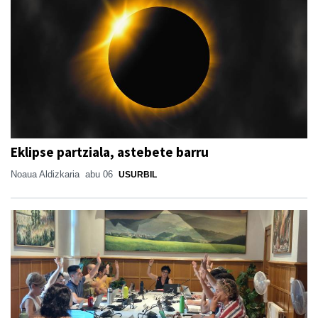
Eklipse partziala, astebete barru
Noaua Aldizkaria
abu 06
USURBIL