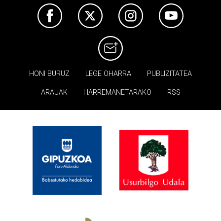
HONI BURUZ
LEGE OHARRA
PUBLIZITATEA
ARAUAK
HARREMANETARAKO
RSS