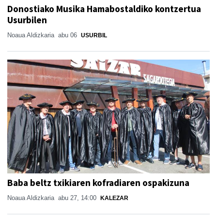
Donostiako Musika Hamabostaldiko kontzertua
Usurbilen
Noaua Aldizkaria
abu 06
USURBIL
Baba beltz txikiaren kofradiaren ospakizuna
Noaua Aldizkaria
abu 27, 14:00
KALEZAR