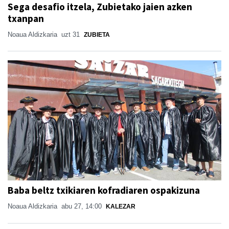
Sega desafio itzela, Zubietako jaien azken
txanpan
Noaua Aldizkaria
uzt 31
ZUBIETA
Baba beltz txikiaren kofradiaren ospakizuna
Noaua Aldizkaria
abu 27, 14:00
KALEZAR