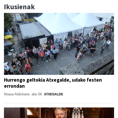
Ikusienak
Hurrengo geltokia Atxegalde, udako festen
errondan
Noaua Aldizkaria
abu 06
ATXEGALDE