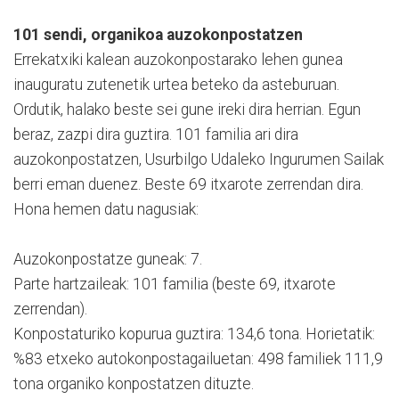
101 sendi, organikoa auzokonpostatzen
Errekatxiki kalean auzokonpostarako lehen gunea
inauguratu zutenetik urtea beteko da asteburuan.
Ordutik, halako beste sei gune ireki dira herrian. Egun
beraz, zazpi dira guztira. 101 familia ari dira
auzokonpostatzen, Usurbilgo Udaleko Ingurumen Sailak
berri eman duenez. Beste 69 itxarote zerrendan dira.
Hona hemen datu nagusiak:
Auzokonpostatze guneak: 7.
Parte hartzaileak: 101 familia (beste 69, itxarote
zerrendan).
Konpostaturiko kopurua guztira: 134,6 tona. Horietatik:
%83 etxeko autokonpostagailuetan: 498 familiek 111,9
tona organiko konpostatzen dituzte.