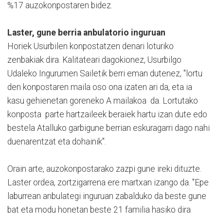
%17 auzokonpostaren bidez.
Laster, gune berria anbulatorio inguruan
Horiek Usurbilen konpostatzen denari loturiko
zenbakiak dira. Kalitateari dagokionez, Usurbilgo
Udaleko Ingurumen Sailetik berri eman dutenez, "lortu
den konpostaren maila oso ona izaten ari da, eta ia
kasu gehienetan goreneko A mailakoa da. Lortutako
konposta parte hartzaileek beraiek hartu izan dute edo
bestela Atalluko garbigune berrian eskuragarri dago nahi
duenarentzat eta dohainik".
Orain arte, auzokonpostarako zazpi gune ireki dituzte.
Laster ordea, zortzigarrena ere martxan izango da. "Epe
laburrean anbulategi inguruan zabalduko da beste gune
bat eta modu honetan beste 21 familia hasiko dira