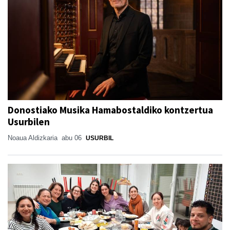
Donostiako Musika Hamabostaldiko kontzertua
Usurbilen
Noaua Aldizkaria
abu 06
USURBIL