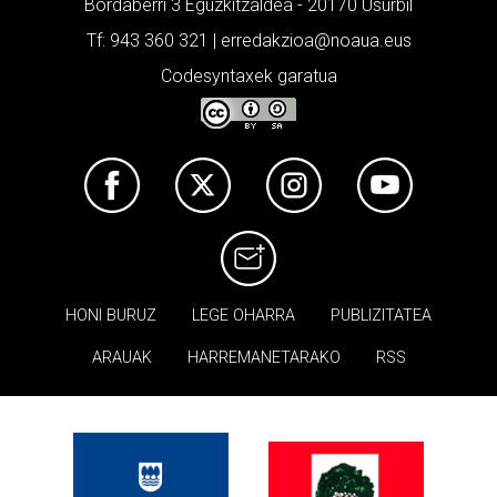
Bordaberri 3 Eguzkitzaldea - 20170 Usurbil
Tf: 943 360 321 | erredakzioa@noaua.eus
Codesyntaxek garatua
HONI BURUZ
LEGE OHARRA
PUBLIZITATEA
ARAUAK
HARREMANETARAKO
RSS