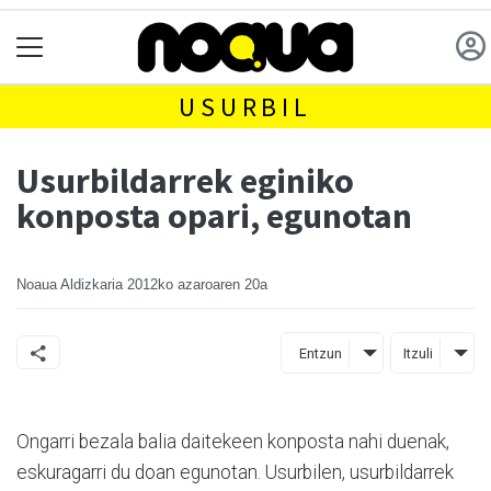
USURBIL
Usurbildarrek eginiko
konposta opari, egunotan
Noaua Aldizkaria
2012ko azaroaren 20a
Entzun
Itzuli
Ongarri bezala balia daitekeen konposta nahi duenak,
eskuragarri du doan egunotan. Usurbilen, usurbildarrek