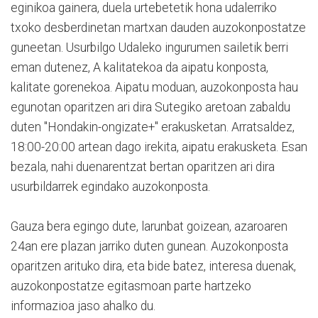
eginikoa gainera, duela urtebetetik hona udalerriko
txoko desberdinetan martxan dauden auzokonpostatze
guneetan. Usurbilgo Udaleko ingurumen sailetik berri
eman dutenez, A kalitatekoa da aipatu konposta,
kalitate gorenekoa. Aipatu moduan, auzokonposta hau
egunotan oparitzen ari dira Sutegiko aretoan zabaldu
duten "Hondakin-ongizate+" erakusketan. Arratsaldez,
18:00-20:00 artean dago irekita, aipatu erakusketa. Esan
bezala, nahi duenarentzat bertan oparitzen ari dira
usurbildarrek egindako auzokonposta.
Gauza bera egingo dute, larunbat goizean, azaroaren
24an ere plazan jarriko duten gunean. Auzokonposta
oparitzen arituko dira, eta bide batez, interesa duenak,
auzokonpostatze egitasmoan parte hartzeko
informazioa jaso ahalko du.