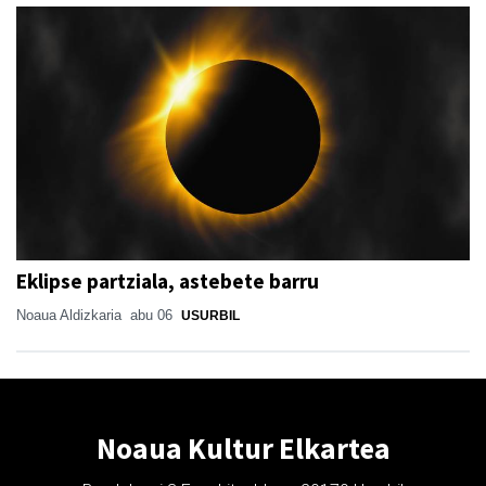
Eklipse partziala, astebete barru
Noaua Aldizkaria
abu 06
USURBIL
Noaua Kultur Elkartea