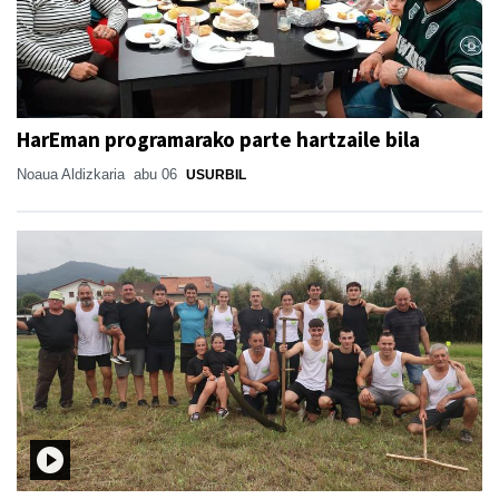
HarEman programarako parte hartzaile bila
Noaua Aldizkaria
abu 06
USURBIL