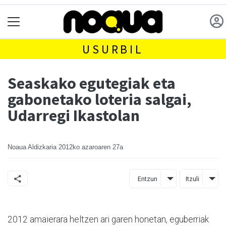
USURBIL
Seaskako egutegiak eta
gabonetako loteria salgai,
Udarregi Ikastolan
Noaua Aldizkaria
2012ko azaroaren 27a
Entzun
Itzuli
2012 amaierara heltzen ari garen honetan, eguberriak