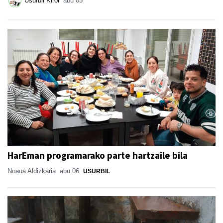
Usurbil Kirol
abu 05
HarEman programarako parte hartzaile bila
Noaua Aldizkaria
abu 06
USURBIL