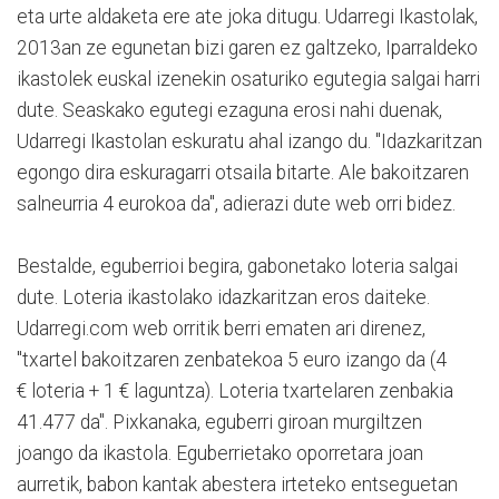
eta urte aldaketa ere ate joka ditugu. Udarregi Ikastolak,
2013an ze egunetan bizi garen ez galtzeko, Iparraldeko
ikastolek euskal izenekin osaturiko egutegia salgai harri
dute. Seaskako egutegi ezaguna erosi nahi duenak,
Udarregi Ikastolan eskuratu ahal izango du. "Idazkaritzan
egongo dira eskuragarri otsaila bitarte. Ale bakoitzaren
salneurria 4 eurokoa da", adierazi dute web orri bidez.
Bestalde, eguberrioi begira, gabonetako loteria salgai
dute. Loteria ikastolako idazkaritzan eros daiteke.
Udarregi.com web orritik berri ematen ari direnez,
"
txartel bakoitzaren zenbatekoa 5 euro izango da (4
€ loteria + 1 € laguntza). Loteria
txartelaren zenbakia
41.477 da". Pixkanaka, eguberri giroan murgiltzen
joango da ikastola. Eguberrietako oporretara joan
aurretik, babon kantak abestera irteteko entseguetan