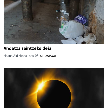
Andatza zaintzeko deia
Noaua Aldizkaria
abu 06
URDAIAGA