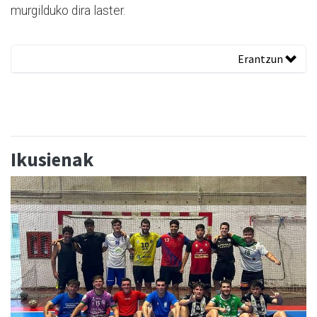
murgilduko dira laster.
Erantzun
Ikusienak