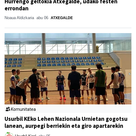
Hurrengo geltokia Atxegalde, udako festen
errondan
Noaua Aldizkaria
abu 06
ATXEGALDE
Komunitatea
Usurbil KEko Lehen Nazionala Urnietan gogotsu
lanean, aurpegi berriekin eta giro apartarekin