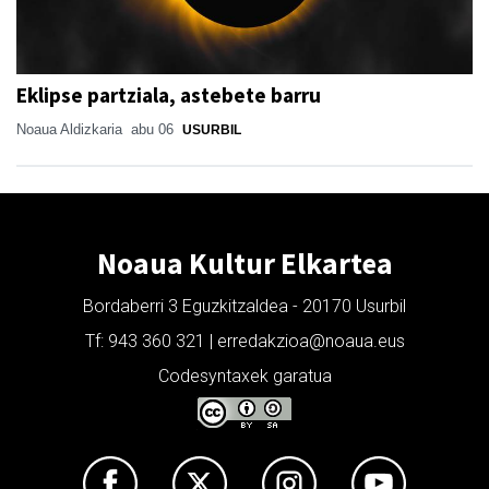
Eklipse partziala, astebete barru
Noaua Aldizkaria
abu 06
USURBIL
Noaua Kultur Elkartea
Bordaberri 3 Eguzkitzaldea - 20170 Usurbil
Tf: 943 360 321 | erredakzioa@noaua.eus
Codesyntaxek garatua