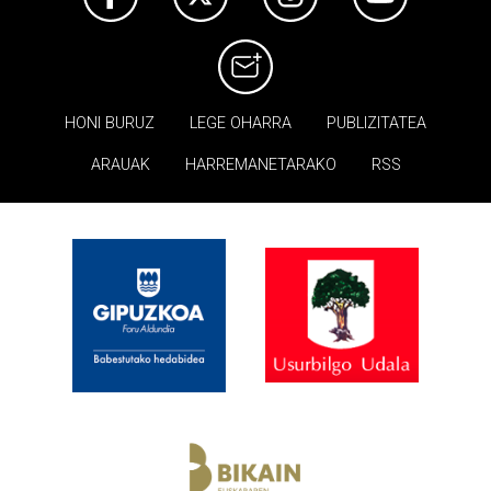
HONI BURUZ
LEGE OHARRA
PUBLIZITATEA
ARAUAK
HARREMANETARAKO
RSS