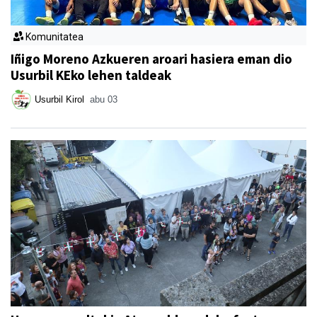
Komunitatea
Iñigo Moreno Azkueren aroari hasiera eman dio
Usurbil KEko lehen taldeak
Usurbil Kirol
abu 03