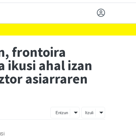
, frontoira
 ikusi ahal izan
ztor asiarraren
Entzun
Itzuli
usi