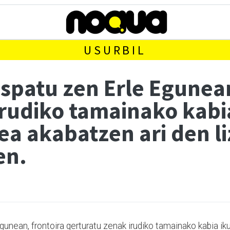
USURBIL
ospatu zen Erle Egunean
rudiko tamainako kabia
ea akabatzen ari den li
en.
gunean, frontoira gerturatu zenak irudiko tamainako kabia ik