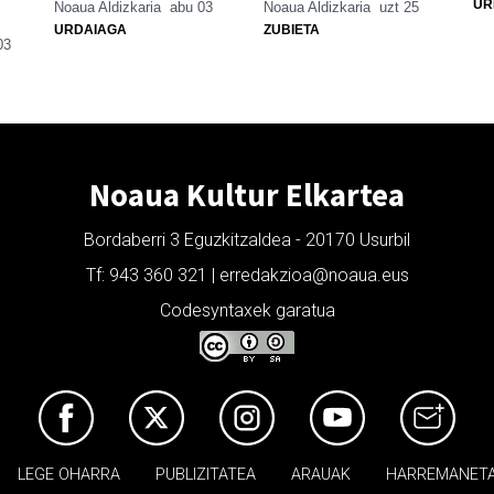
UR
Noaua Aldizkaria
abu 03
Noaua Aldizkaria
uzt 25
URDAIAGA
ZUBIETA
03
Noaua Kultur Elkartea
Bordaberri 3 Eguzkitzaldea - 20170 Usurbil
Tf: 943 360 321 | erredakzioa@noaua.eus
Codesyntaxek garatua
LEGE OHARRA
PUBLIZITATEA
ARAUAK
HARREMANET