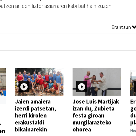
atzen ari den liztor asiarraren kabi bat hain zuzen.
Erantzun
Jaien amaiera
Jose Luis Martijak
Er
izerdi patsetan,
izan du, Zubieta
go
herri kirolen
festa giroan
d
erakustaldi
murgilarazteko
pl
o
bikainarekin
ohorea
en
Noa