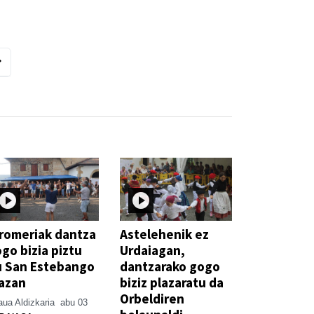
romeriak dantza
Astelehenik ez
go bizia piztu
Urdaiagan,
u San Estebango
dantzarako gogo
azan
biziz plazaratu da
Orbeldiren
ua Aldizkaria
abu 03