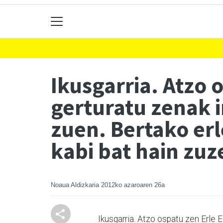
Ikusgarria. Atzo 
gerturatu zenak i
zuen. Bertako erl
kabi bat hain zuz
Noaua Aldizkaria
2012ko azaroaren 26a
Ikusgarria. Atzo ospatu zen Erle E