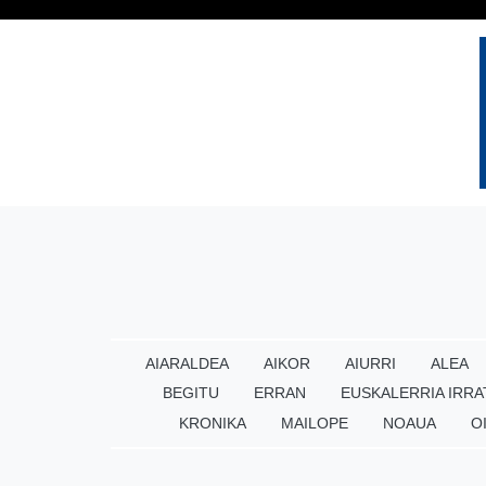
AIARALDEA
AIKOR
AIURRI
ALEA
BEGITU
ERRAN
EUSKALERRIA IRRA
KRONIKA
MAILOPE
NOAUA
O