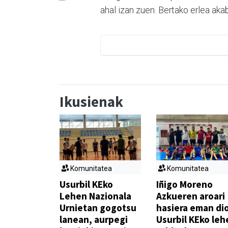
ahal izan zuen. Bertako erlea akab
Ikusienak
Komunitatea
Komunitatea
Usurbil KEko
Iñigo Moreno
Lehen Nazionala
Azkueren aroari
Urnietan gogotsu
hasiera eman di
lanean, aurpegi
Usurbil KEko leh