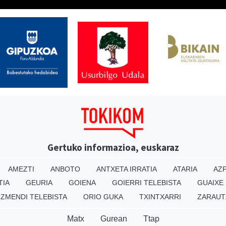
Gertuko informazioa, euskaraz
AMEZTI
ANBOTO
ANTXETA IRRATIA
ATARIA
AZP
TIA
GEURIA
GOIENA
GOIERRI TELEBISTA
GUAIXE
IZMENDI TELEBISTA
ORIO GUKA
TXINTXARRI
ZARAUT
Matx
Gurean
Ttap