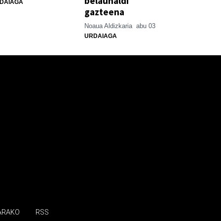
belaunaldi
DAIAGA
gazteena
Noaua Aldizkaria
abu 03
URDAIAGA
ARAKO
RSS