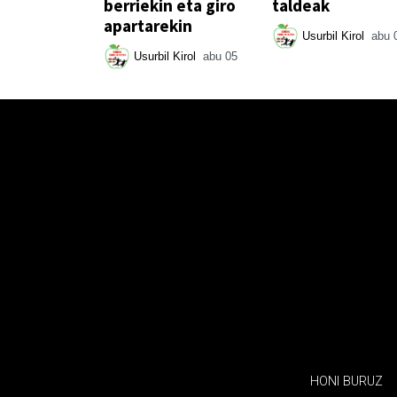
berriekin eta giro
taldeak
apartarekin
Usurbil Kirol
abu 
Usurbil Kirol
abu 05
HONI BURUZ