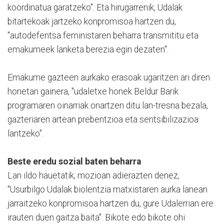
koordinatua garatzeko". Eta hirugarrenik, Udalak
bitartekoak jartzeko konpromisoa hartzen du,
"autodefentsa feministaren beharra transmititu eta
emakumeek lanketa berezia egin dezaten".
Emakume gazteen aurkako erasoak ugaritzen ari diren
honetan gainera, "udaletxe honek Beldur Barik
programaren oinarriak onartzen ditu lan-tresna bezala,
gazteriaren artean prebentzioa eta sentsibilizazioa
lantzeko".
Beste eredu sozial baten beharra
Lan ildo hauetatik, mozioan adierazten denez,
"Usurbilgo Udalak biolentzia matxistaren aurka lanean
jarraitzeko konpromisoa hartzen du, gure Udalerrian ere
irauten duen gaitza baita". Bikote edo bikote ohi