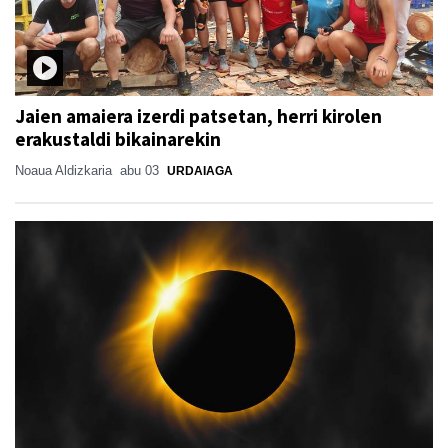
Jaien amaiera izerdi patsetan, herri kirolen
erakustaldi bikainarekin
Noaua Aldizkaria
abu 03
URDAIAGA