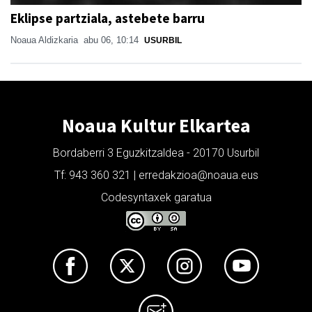
Eklipse partziala, astebete barru
Noaua Aldizkaria
abu 06, 10:14
USURBIL
Noaua Kultur Elkartea
Bordaberri 3 Eguzkitzaldea - 20170 Usurbil
Tf: 943 360 321 | erredakzioa@noaua.eus
Codesyntaxek garatua