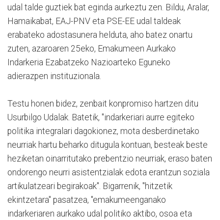
udal talde guztiek bat eginda aurkeztu zen. Bildu, Aralar,
Hamaikabat, EAJ-PNV eta PSE-EE udal taldeak
erabateko adostasunera helduta, aho batez onartu
zuten, azaroaren 25eko, Emakumeen Aurkako
Indarkeria Ezabatzeko Nazioarteko Eguneko
adierazpen instituzionala.
Testu honen bidez, zenbait konpromiso hartzen ditu
Usurbilgo Udalak. Batetik, "indarkeriari aurre egiteko
politika integralari dagokionez, mota desberdinetako
neurriak hartu beharko ditugula kontuan, besteak beste
heziketan oinarritutako prebentzio neurriak, eraso baten
ondorengo neurri asistentzialak edota erantzun soziala
artikulatzeari begirakoak". Bigarrenik, "hitzetik
ekintzetara" pasatzea, "emakumeenganako
indarkeriaren aurkako udal politiko aktibo, osoa eta