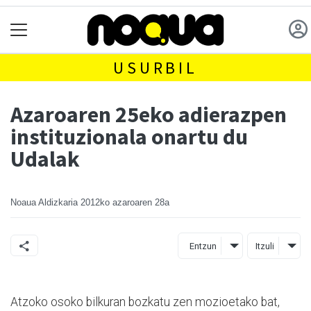
USURBIL
Azaroaren 25eko adierazpen
instituzionala onartu du
Udalak
Noaua Aldizkaria
2012ko azaroaren 28a
Entzun
Itzuli
Atzoko osoko bilkuran bozkatu zen mozioetako bat,