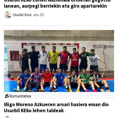
lanean, aurpegi berriekin eta giro apartarekin
Usurbil Kirol
abu 05
Komunitatea
Iñigo Moreno Azkueren aroari hasiera eman dio
Usurbil KEko lehen taldeak