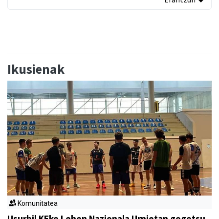
Ikusienak
Komunitatea
Usurbil KEko Lehen Nazionala Urnietan gogotsu