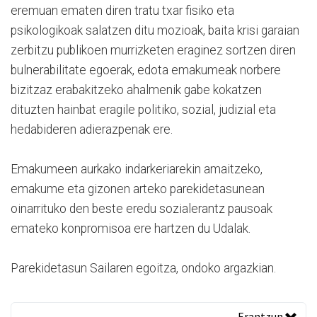
eremuan ematen diren tratu txar fisiko eta
psikologikoak salatzen ditu mozioak, baita krisi garaian
zerbitzu publikoen murrizketen eraginez sortzen diren
bulnerabilitate egoerak, edota emakumeak norbere
bizitzaz erabakitzeko ahalmenik gabe kokatzen
dituzten hainbat eragile politiko, sozial, judizial eta
hedabideren adierazpenak ere.
Emakumeen aurkako indarkeriarekin amaitzeko,
emakume eta gizonen arteko parekidetasunean
oinarrituko den beste eredu sozialerantz pausoak
emateko konpromisoa ere hartzen du Udalak.
Parekidetasun Sailaren egoitza, ondoko argazkian.
Erantzun