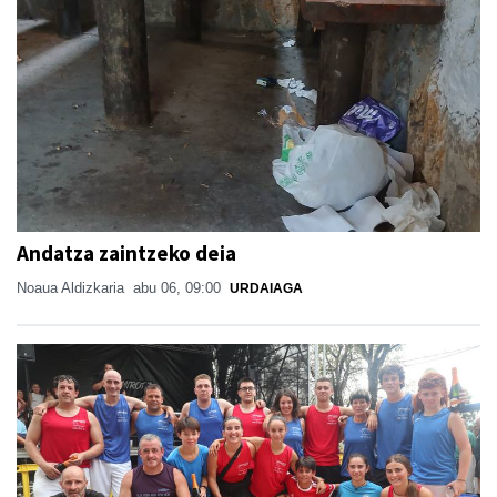
Andatza zaintzeko deia
Noaua Aldizkaria
abu 06, 09:00
URDAIAGA