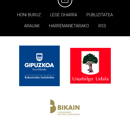
HONI BURUZ
LEGE OHARRA
PUBLIZITATEA
ARAUAK
HARREMANETARAKO
RSS