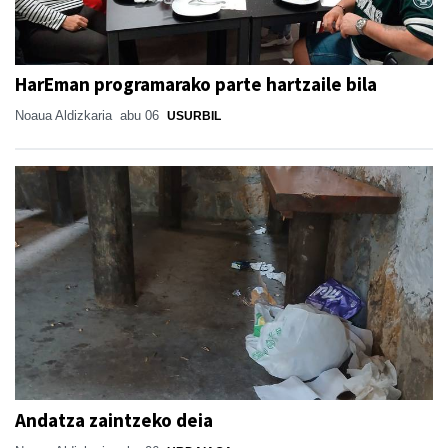
HarEman programarako parte hartzaile bila
Noaua Aldizkaria
abu 06
USURBIL
Andatza zaintzeko deia