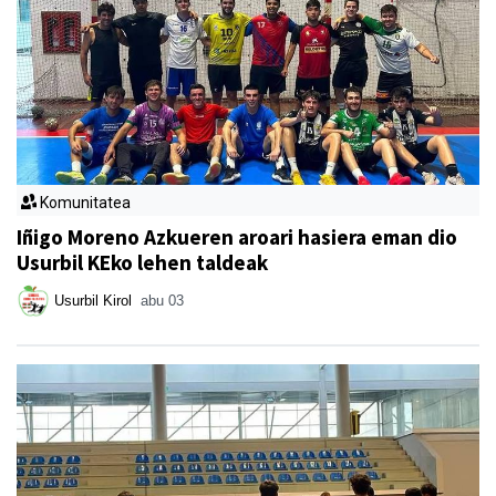
Komunitatea
Iñigo Moreno Azkueren aroari hasiera eman dio
Usurbil KEko lehen taldeak
Usurbil Kirol
abu 03