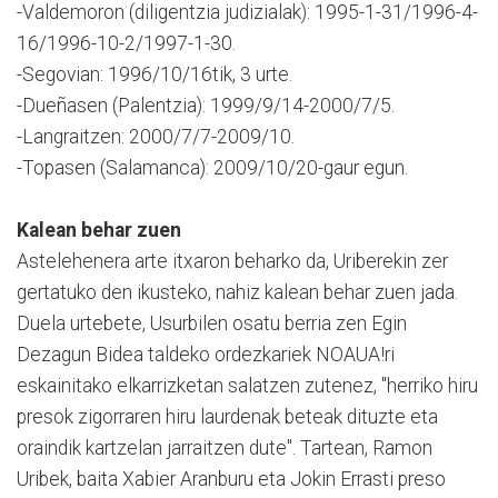
-Valdemoron (diligentzia judizialak): 1995-1-31/1996-4-
16/1996-10-2/1997-1-30.
-Segovian: 1996/10/16tik, 3 urte.
-Dueñasen (Palentzia): 1999/9/14-2000/7/5.
-Langraitzen: 2000/7/7-2009/10.
-Topasen (Salamanca): 2009/10/20-gaur egun.
Kalean behar zuen
Astelehenera arte itxaron beharko da, Uriberekin zer
gertatuko den ikusteko, nahiz kalean behar zuen jada.
Duela urtebete, Usurbilen osatu berria zen Egin
Dezagun Bidea taldeko ordezkariek NOAUA!ri
eskainitako elkarrizketan salatzen zutenez, "herriko hiru
presok zigorraren hiru laurdenak beteak dituzte eta
oraindik kartzelan jarraitzen dute". Tartean, Ramon
Uribek, baita Xabier Aranburu eta Jokin Errasti preso