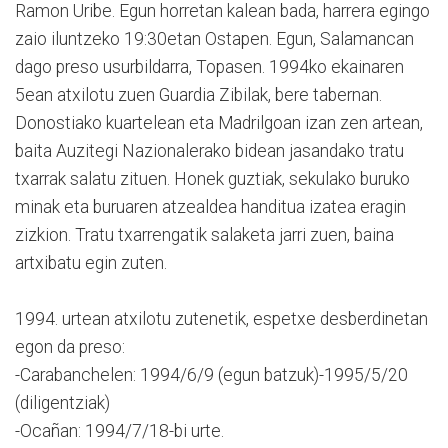
Ramon Uribe. Egun horretan kalean bada, harrera egingo
zaio iluntzeko 19:30etan Ostapen. Egun, Salamancan
dago preso usurbildarra, Topasen. 1994ko ekainaren
5ean atxilotu zuen Guardia Zibilak, bere tabernan.
Donostiako kuartelean eta Madrilgoan izan zen artean,
baita Auzitegi Nazionalerako bidean jasandako tratu
txarrak salatu zituen. Honek guztiak, sekulako buruko
minak eta buruaren atzealdea handitua izatea eragin
zizkion. Tratu txarrengatik salaketa jarri zuen, baina
artxibatu egin zuten.
1994. urtean atxilotu zutenetik, espetxe desberdinetan
egon da preso:
-Carabanchelen: 1994/6/9 (egun batzuk)-1995/5/20
(diligentziak)
-Ocañan: 1994/7/18-bi urte.