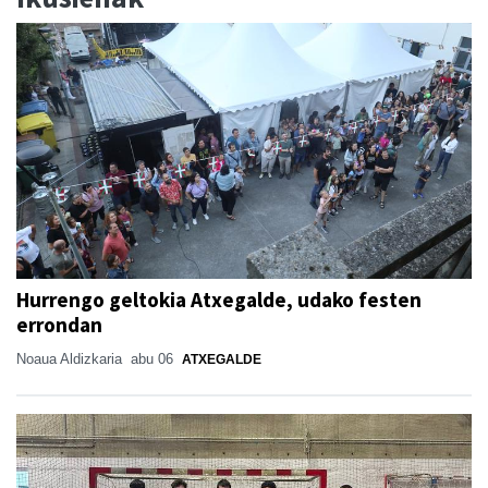
Hurrengo geltokia Atxegalde, udako festen
errondan
Noaua Aldizkaria
abu 06
ATXEGALDE