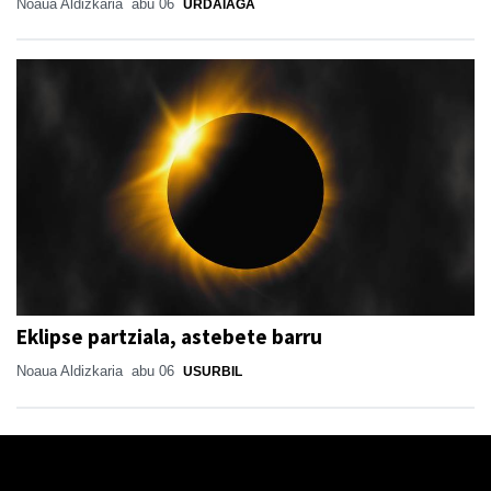
Noaua Aldizkaria
abu 06
URDAIAGA
Eklipse partziala, astebete barru
Noaua Aldizkaria
abu 06
USURBIL