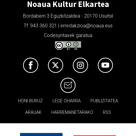
Noaua Kultur Elkartea
Bordaberri 3 Eguzkitzaldea - 20170 Usurbil
Tf: 943 360 321 | erredakzioa@noaua.eus
Codesyntaxek garatua
HONI BURUZ
LEGE OHARRA
PUBLIZITATEA
ARAUAK
HARREMANETARAKO
RSS