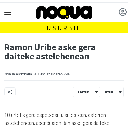
USURBIL
Ramon Uribe aske gera
daiteke astelehenean
Noaua Aldizkaria
2012ko azaroaren 29a
Entzun
Itzuli
18 urtetik gora espetxean izan ostean, datorren
astelehenean, abenduaren 3an aske gera daiteke