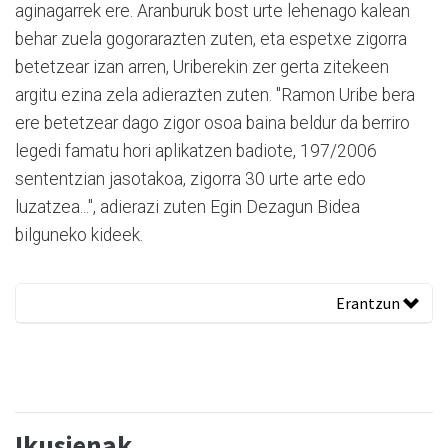
aginagarrek ere. Aranburuk bost urte lehenago kalean
behar zuela gogorarazten zuten, eta espetxe zigorra
betetzear izan arren, Uriberekin zer gerta zitekeen
argitu ezina zela adierazten zuten. "Ramon Uribe bera
ere betetzear dago zigor osoa baina beldur da berriro
legedi famatu hori aplikatzen badiote, 197/2006
sententzian jasotakoa, zigorra 30 urte arte edo
luzatzea...", adierazi zuten Egin Dezagun Bidea
bilguneko kideek.
Erantzun
Ikusienak