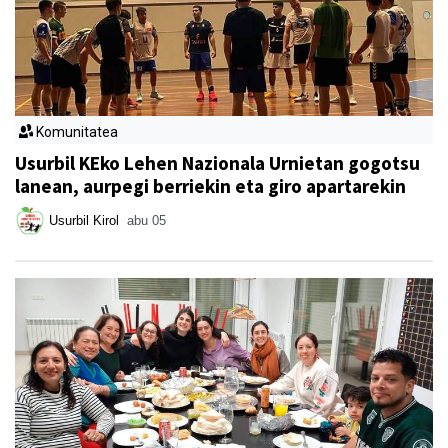
Komunitatea
Usurbil KEko Lehen Nazionala Urnietan gogotsu
lanean, aurpegi berriekin eta giro apartarekin
Usurbil Kirol
abu 05