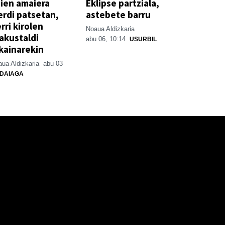
ien amaiera
Eklipse partziala,
erdi patsetan,
astebete barru
rri kirolen
Noaua Aldizkaria
akustaldi
abu 06, 10:14
USURBIL
kainarekin
ua Aldizkaria
abu 03
DAIAGA