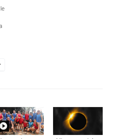
ble
a