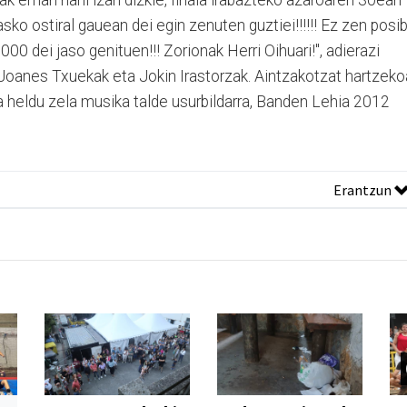
k eman nahi izan dizkie, finala irabazteko azaroaren 30ean
asko ostiral gauean dei egin zenuten guztiei!!!!!! Ez zen posi
000 dei jaso genituen!!! Zorionak Herri Oihuari!", adierazi
Joanes Txuekak eta Jokin Irastorzak. Aintzakotzat hartzeko
a heldu zela musika talde usurbildarra, Banden Lehia 2012
Erantzun