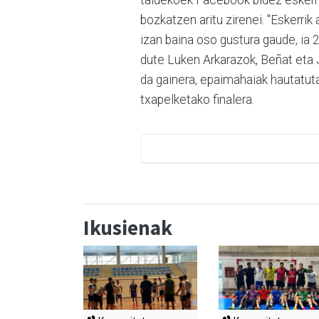
taldekoek Facebook bidez eskerra
bozkatzen aritu zirenei. "Eskerrik 
izan baina oso gustura gaude, ia 2
dute Luken Arkarazok, Beñat eta 
da gainera, epaimahaiak hautatut
txapelketako finalera.
Ikusienak