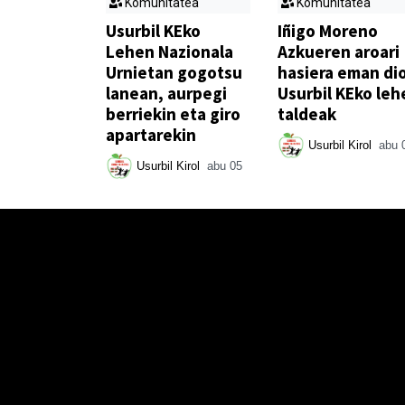
Komunitatea
Komunitatea
Usurbil KEko
Iñigo Moreno
Lehen Nazionala
Azkueren aroari
Urnietan gogotsu
hasiera eman di
lanean, aurpegi
Usurbil KEko leh
berriekin eta giro
taldeak
apartarekin
Usurbil Kirol
abu 
Usurbil Kirol
abu 05