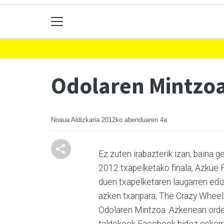
Odolaren Mintzoa
Noaua Aldizkaria
2012ko abenduaren 4a
Ez zuten irabazterik izan, baina 
2012 txapelketako finala, Azkue 
duen txapelketaren laugarren edi
azken txanpara; The Crazy Wheels, 
Odolaren Mintzoa. Azkenean ordea