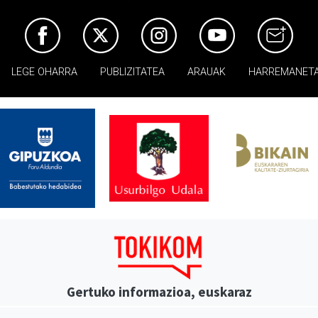
LEGE OHARRA
PUBLIZITATEA
ARAUAK
HARREMANET
Gertuko informazioa, euskaraz