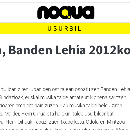
USURBIL
, Banden Lehia 2012ko 
gertu izan ziren. Joan den ostiralean ospatu zen Banden Lehi
Fundazioak, euskal musika talde amateurrik onena saritzen
zioaren amaiera hain zuzen. Lau musika talde heldu ziren
Malder, Herri Oihua eta haiekin, talde usurbildar bat,
, Herri Oihuak irabazi zuen txapelketa. Odolaren Mintzoa