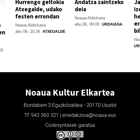
Hurrengo geltokia
Andatza zaintzeko
Ja
Atxegalde, udako
deia
iz
festen errondan
he
Noaua Aldizkaria
er
o
abu 06, 09:00
URDAIAGA
Noaua Aldizkaria
bi
en
abu 06, 10:36
ATXEGALDE
Noa
UR
03
Noaua Kultur Elkartea
Bordaberri 3 Eguzkitzaldea - 20170 Usurbil
Tf: 943 360 321 | erredakzioa@noaua.eus
Codesyntaxek garatua