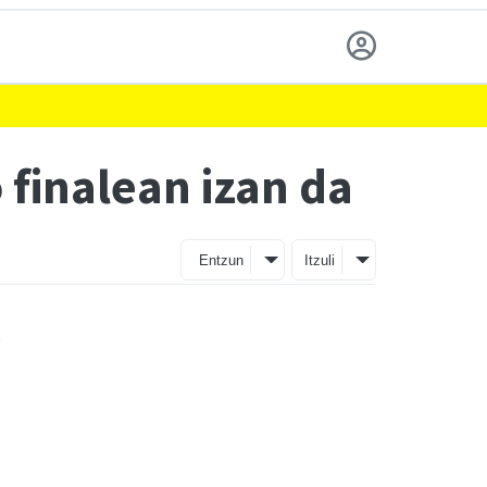
finalean izan da
Entzun
Itzuli
a