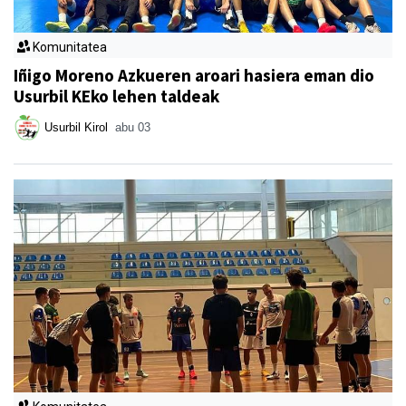
Komunitatea
Iñigo Moreno Azkueren aroari hasiera eman dio
Usurbil KEko lehen taldeak
Usurbil Kirol
abu 03