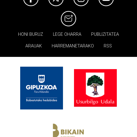
HONI BURUZ
LEGE OHARRA
PUBLIZITATEA
ARAUAK
HARREMANETARAKO
RSS