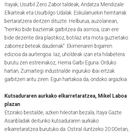
Itayak, Usurbil Zero Zabor taldeak, Andatza Mendizale
Elkarteak eta Usurbilgo Udalak. Eskularruekin herritarrak
bertaratzera deitzen dituzte. Helburua, auzolanean,
"herriko bide bazterrak garbitzea da asmoa, izan ere
bide dezente dira plastikoz, botilaz eta mota guztietako
zaborrez beteak daudenak”. Ekimenaren bigarren
edizioa da aurtengoa. Iaz, uholdeak izan eta hilabetera
burutu zen estreinakoz, Herria Garbi Eguna. Orduko
hartan, Zumartegi industrialde inguruko ibai ertzak
garbitzen aritu ziren. Egun hartakoa da, ondoko argazkia.
Kutsaduraren aurkako elkarretaratzea, Mikel Laboa
plazan
Etzirako bestalde, azken hileotan bezala, Itaya Gazte
Asanbladak deituriko kutsaduraren aurkako
elkarretaratzea burutuko da. Ostiral iluntzeko 20:00etan,