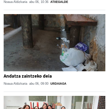
Noaua Aldizkaria
abu 06, 10:36
ATXEGALDE
Andatza zaintzeko deia
Noaua Aldizkaria
abu 06, 09:00
URDAIAGA