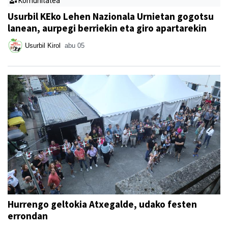
Komunitatea
Usurbil KEko Lehen Nazionala Urnietan gogotsu
lanean, aurpegi berriekin eta giro apartarekin
Usurbil Kirol
abu 05
Hurrengo geltokia Atxegalde, udako festen
errondan