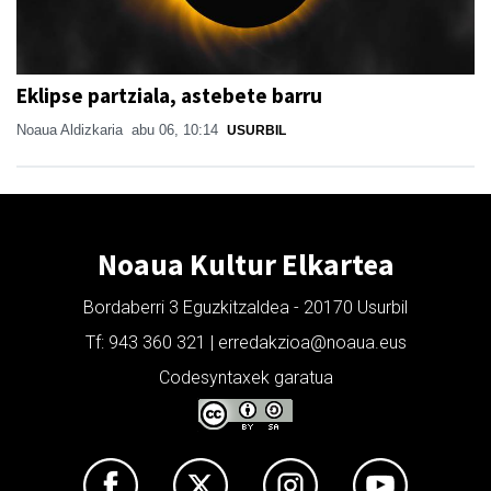
Eklipse partziala, astebete barru
Noaua Aldizkaria
abu 06, 10:14
USURBIL
Noaua Kultur Elkartea
Bordaberri 3 Eguzkitzaldea - 20170 Usurbil
Tf: 943 360 321 | erredakzioa@noaua.eus
Codesyntaxek garatua