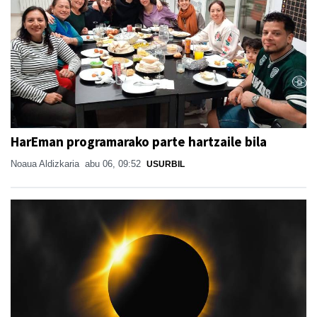
HarEman programarako parte hartzaile bila
Noaua Aldizkaria
abu 06, 09:52
USURBIL