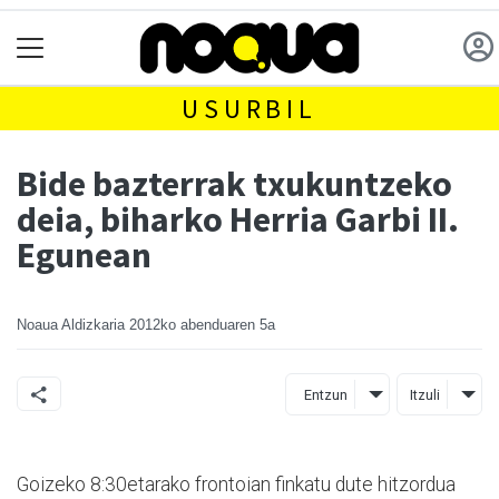
USURBIL
Bide bazterrak txukuntzeko
deia, biharko Herria Garbi II.
Egunean
Noaua Aldizkaria
2012ko abenduaren 5a
Entzun
Itzuli
Goizeko 8:30etarako frontoian finkatu dute hitzordua