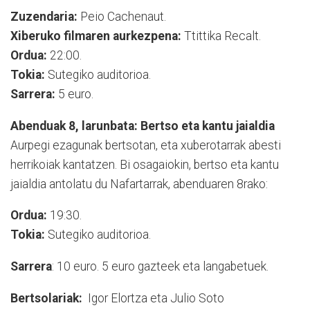
Zuzendaria:
Peio Cachenaut.
Xiberuko filmaren aurkezpena:
Ttittika Recalt.
Ordua:
22:00.
Tokia:
Sutegiko auditorioa.
Sarrera:
5 euro.
Abenduak 8, larunbata: Bertso eta kantu jaialdia
Aurpegi ezagunak bertsotan, eta xuberotarrak abesti
herrikoiak kantatzen. Bi osagaiokin, bertso eta kantu
jaialdia antolatu du Nafartarrak, abenduaren 8rako:
Ordua:
19:30.
Tokia:
Sutegiko auditorioa.
Sarrera
: 10 euro. 5 euro gazteek eta langabetuek.
Bertsolariak:
Igor Elortza eta Julio Soto