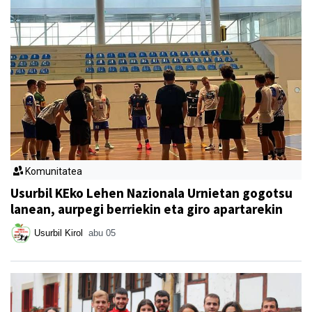
Komunitatea
Usurbil KEko Lehen Nazionala Urnietan gogotsu
lanean, aurpegi berriekin eta giro apartarekin
Usurbil Kirol
abu 05