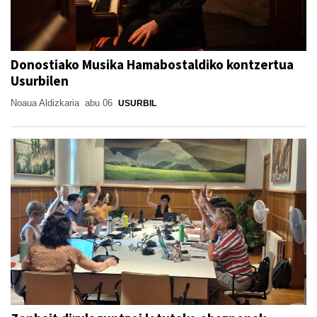
Donostiako Musika Hamabostaldiko kontzertua
Usurbilen
Noaua Aldizkaria
abu 06
USURBIL