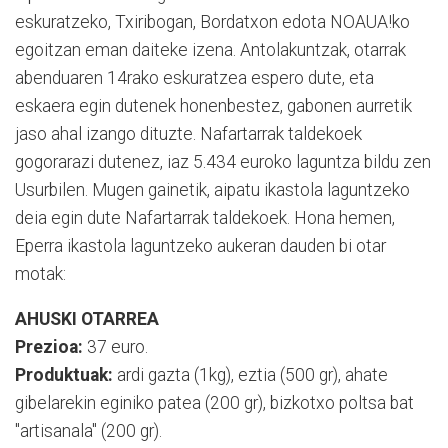
eskuratzeko, Txiribogan, Bordatxon edota NOAUA!ko
egoitzan eman daiteke izena. Antolakuntzak, otarrak
abenduaren 14rako eskuratzea espero dute, eta
eskaera egin dutenek honenbestez, gabonen aurretik
jaso ahal izango dituzte. Nafartarrak taldekoek
gogorarazi dutenez, iaz 5.434 euroko laguntza bildu zen
Usurbilen. Mugen gainetik, aipatu ikastola laguntzeko
deia egin dute Nafartarrak taldekoek. Hona hemen,
Eperra ikastola laguntzeko aukeran dauden bi otar
motak:
AHUSKI OTARREA
Prezioa:
37 euro.
Produktuak:
ardi gazta (1kg), eztia (500 gr), ahate
gibelarekin eginiko patea (200 gr), bizkotxo poltsa bat
"artisanala" (200 gr).