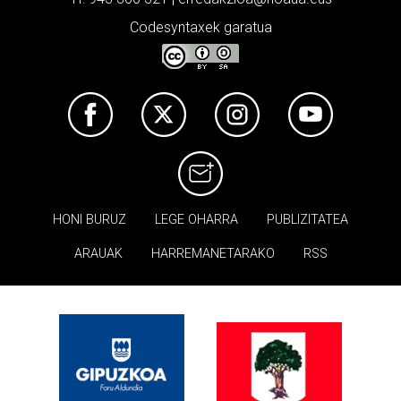
Codesyntaxek garatua
HONI BURUZ
LEGE OHARRA
PUBLIZITATEA
ARAUAK
HARREMANETARAKO
RSS