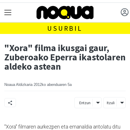
USURBIL
"Xora" filma ikusgai gaur,
Zuberoako Eperra ikastolaren
aldeko astean
Noaua Aldizkaria
2012ko abenduaren 5a
Entzun
Itzuli
"Xora" filmaren aurkezpen eta emanaldia antolatu ditu