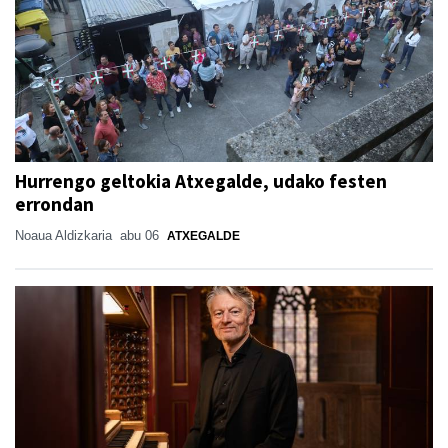
Hurrengo geltokia Atxegalde, udako festen
errondan
Noaua Aldizkaria
abu 06
ATXEGALDE