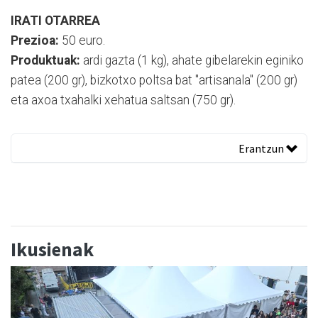
IRATI OTARREA
Prezioa:
50 euro.
Produktuak:
ardi gazta (1 kg), ahate gibelarekin eginiko
patea (200 gr), bizkotxo poltsa bat "artisanala" (200 gr)
eta axoa txahalki xehatua saltsan (750 gr).
Erantzun
Ikusienak