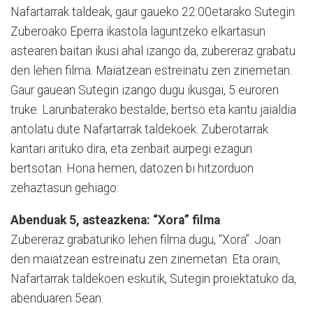
Nafartarrak taldeak, gaur gaueko 22:00etarako Sutegin.
Zuberoako Eperra ikastola laguntzeko elkartasun
astearen baitan ikusi ahal izango da, zubereraz grabatu
den lehen filma. Maiatzean estreinatu zen zinemetan.
Gaur gauean Sutegin izango dugu ikusgai, 5 euroren
truke. Larunbaterako bestalde, bertso eta kantu jaialdia
antolatu dute Nafartarrak taldekoek. Zuberotarrak
kantari arituko dira, eta zenbait aurpegi ezagun
bertsotan. Hona hemen, datozen bi hitzorduon
zehaztasun gehiago:
Abenduak 5, asteazkena: “Xora” filma
Zubereraz grabaturiko lehen filma dugu, “Xora”. Joan
den maiatzean estreinatu zen zinemetan. Eta orain,
Nafartarrak taldekoen eskutik, Sutegin proiektatuko da,
abenduaren 5ean: