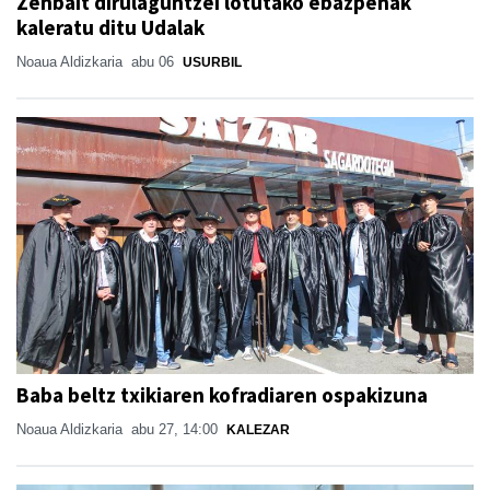
Zenbait dirulaguntzei lotutako ebazpenak
kaleratu ditu Udalak
Noaua Aldizkaria
abu 06
USURBIL
Baba beltz txikiaren kofradiaren ospakizuna
Noaua Aldizkaria
abu 27, 14:00
KALEZAR