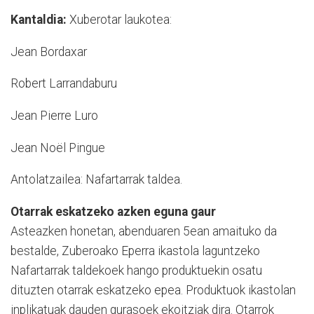
Kantaldia:
Xuberotar laukotea:
Jean Bordaxar
Robert Larrandaburu
Jean Pierre Luro
Jean Noël Pingue
Antolatzailea: Nafartarrak taldea.
Otarrak eskatzeko azken eguna gaur
Asteazken honetan, abenduaren 5ean amaituko da
bestalde, Zuberoako Eperra ikastola laguntzeko
Nafartarrak taldekoek hango produktuekin osatu
dituzten otarrak eskatzeko epea. Produktuok ikastolan
inplikatuak dauden gurasoek ekoitziak dira. Otarrok