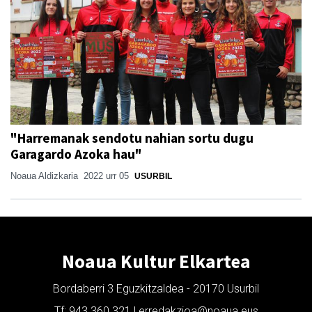
"Harremanak sendotu nahian sortu dugu
Garagardo Azoka hau"
Noaua Aldizkaria
2022 urr 05
USURBIL
Noaua Kultur Elkartea
Bordaberri 3 Eguzkitzaldea - 20170 Usurbil
Tf: 943 360 321 | erredakzioa@noaua.eus