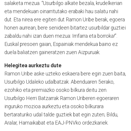
salaketa mezua. “Usurbilgo alkate bezala, krudelkerian
eta mendekuan oinarritutako erabaki hau salatu nahi
dut. Eta nirea ere egiten dut Ramon Uribe berak, egoera
honen aurrean, bere senideen bitartez usurbildar guztiei
zabaldu nahi izan duen mezua: Irrifarra eta borroka!”.
Euskal presoen gaian, Espainiak mendekua baino ez
duela baliatzen gaineratzen zuen Aizpuruak.
Helegitea aurkeztu dute
Ramon Uribe aske uzteko eskaera bere egin zuen baita,
Usurbilgo Udaleko udalbatzak. Abenduaren 5erako,
ezohiko eta premiazko osoko bilkura deitu zen.
Usurbilgo Herri Batzarrak Ramon Uriberen egoeraren
inguruko mozioa aurkeztu eta osoko bilkurara
bertaraturiko udal talde guztiek bat egin zuten; Bildu,
Aralar, Hamaikabat eta EAJ-PNVko ordezkariek.