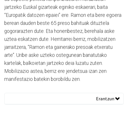
jartzeko Euskal gizarteak eginiko eskaerari, baita
“Europatik datozen epaiei” ere. Ramon eta bere egoera
berean dauden beste 65 preso bahituak dituztela
gogorarazten dute. Eta honenbestez, berehala aske
uztea eskatzen dute. Herritarrei berriz, mobilizatzen
jarraitzera, “Ramon eta gainerako presoak etxeratu
arte”. Uribe aske uzteko ostegunean banatutako
kartelak, balkoietan jartzeko deia luzatu zuten.
Mobilizazio astea, berriz ere jendetsua izan zen
manifestazio batekin borobildu zen.
Erantzun