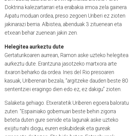
Doktrina kalezartarrari eta erabakia irmoa zela gainera.
Aipatu moduan ordea, preso zegoen Uriberi ez zioten
jakinarazi berria. Albistea, abenduak 3 zituenean eta
etxean behar zuenean jakin zen.
Helegitea aurkeztu dute
Gertaturikoaren aurrean, Ramon aske uzteko helegitea
aurkeztu dute. Erantzuna jasotzeko martxora arte
itxaron beharko da ordea. Ines del Rio presoaren
kasuak, Uriberenari bezala, “argitzeke dauden beste 80
sententziei eragingo dien edo ez, ez dakigu” zioten.
Salaketa gehiago. Etxeratetik Uriberen egoera baloratu
zuten. “Espainiako gobernuari beste behin zigorra
beteta duten gure senide eta lagunak aske uzteko
exijitu nahi diogu, euren eskubideak eta gureak