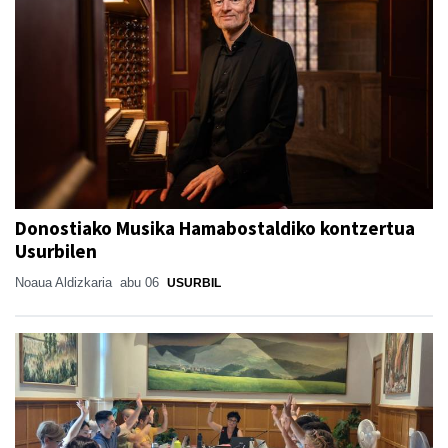
Donostiako Musika Hamabostaldiko kontzertua
Usurbilen
Noaua Aldizkaria
abu 06
USURBIL