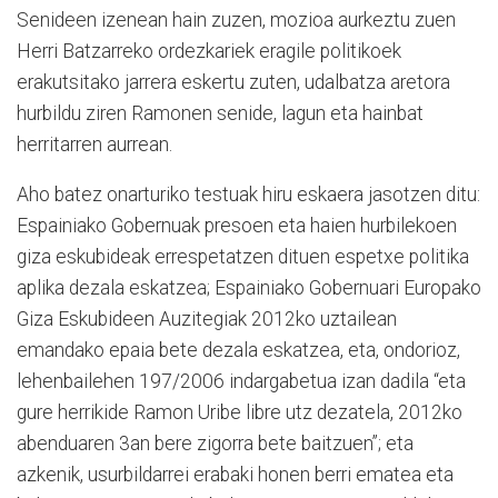
Senideen izenean hain zuzen, mozioa aurkeztu zuen
Herri Batzarreko ordezkariek eragile politikoek
erakutsitako jarrera eskertu zuten, udalbatza aretora
hurbildu ziren Ramonen senide, lagun eta hainbat
herritarren aurrean.
Aho batez onarturiko testuak hiru eskaera jasotzen ditu:
Espainiako Gobernuak presoen eta haien hurbilekoen
giza eskubideak errespetatzen dituen espetxe politika
aplika dezala eskatzea; Espainiako Gobernuari Europako
Giza Eskubideen Auzitegiak 2012ko uztailean
emandako epaia bete dezala eskatzea, eta, ondorioz,
lehenbailehen 197/2006 indargabetua izan dadila “eta
gure herrikide Ramon Uribe libre utz dezatela, 2012ko
abenduaren 3an bere zigorra bete baitzuen”; eta
azkenik, usurbildarrei erabaki honen berri ematea eta