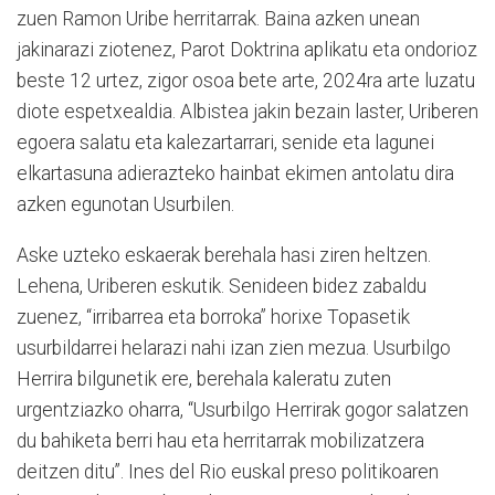
zuen Ramon Uribe herritarrak. Baina azken unean
jakinarazi ziotenez, Parot Doktrina aplikatu eta ondorioz
beste 12 urtez, zigor osoa bete arte, 2024ra arte luzatu
diote espetxealdia. Albistea jakin bezain laster, Uriberen
egoera salatu eta kalezartarrari, senide eta lagunei
elkartasuna adierazteko hainbat ekimen antolatu dira
azken egunotan Usurbilen.
Aske uzteko eskaerak berehala hasi ziren heltzen.
Lehena, Uriberen eskutik. Senideen bidez zabaldu
zuenez, “irribarrea eta borroka” horixe Topasetik
usurbildarrei helarazi nahi izan zien mezua. Usurbilgo
Herrira bilgunetik ere, berehala kaleratu zuten
urgentziazko oharra, “Usurbilgo Herrirak gogor salatzen
du bahiketa berri hau eta herritarrak mobilizatzera
deitzen ditu”. Ines del Rio euskal preso politikoaren