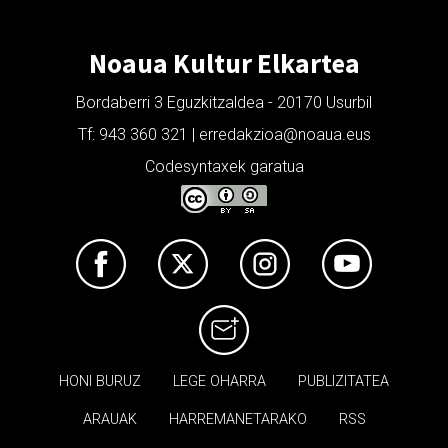
Noaua Kultur Elkartea
Bordaberri 3 Eguzkitzaldea - 20170 Usurbil
Tf: 943 360 321 | erredakzioa@noaua.eus
Codesyntaxek garatua
HONI BURUZ
LEGE OHARRA
PUBLIZITATEA
ARAUAK
HARREMANETARAKO
RSS