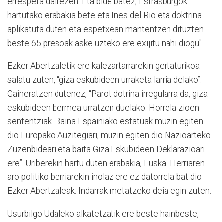
errespeta daitezen. Eta bide batez, Estrasburgok
hartutako erabakia bete eta Ines del Rio eta doktrina
aplikatuta duten eta espetxean mantentzen dituzten
beste 65 presoak aske uzteko ere exijitu nahi diogu".
Ezker Abertzaletik ere kalezartarrarekin gertaturikoa
salatu zuten, “giza eskubideen urraketa larria delako”.
Gaineratzen dutenez, “Parot dotrina irregularra da, giza
eskubideen bermea urratzen duelako. Horrela zioen
sententziak. Baina Espainiako estatuak muzin egiten
dio Europako Auzitegiari, muzin egiten dio Nazioarteko
Zuzenbideari eta baita Giza Eskubideen Deklarazioari
ere”. Uriberekin hartu duten erabakia, Euskal Herriaren
aro politiko berriarekin inolaz ere ez datorrela bat dio
Ezker Abertzaleak. Indarrak metatzeko deia egin zuten.
Usurbilgo Udaleko alkatetzatik ere beste hainbeste,