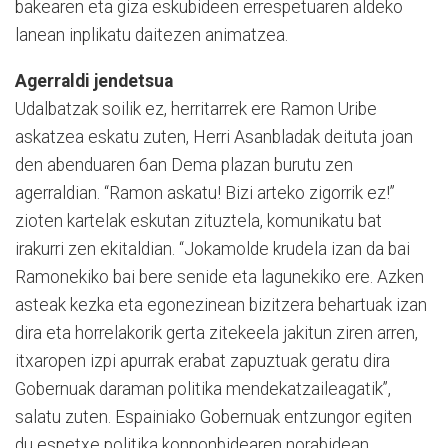
bakearen eta giza eskubideen errespetuaren aldeko
lanean inplikatu daitezen animatzea.
Agerraldi jendetsua
Udalbatzak soilik ez, herritarrek ere Ramon Uribe
askatzea eskatu zuten, Herri Asanbladak deituta joan
den abenduaren 6an Dema plazan burutu zen
agerraldian. “Ramon askatu! Bizi arteko zigorrik ez!”
zioten kartelak eskutan zituztela, komunikatu bat
irakurri zen ekitaldian. “Jokamolde krudela izan da bai
Ramonekiko bai bere senide eta lagunekiko ere. Azken
asteak kezka eta egonezinean bizitzera behartuak izan
dira eta horrelakorik gerta zitekeela jakitun ziren arren,
itxaropen izpi apurrak erabat zapuztuak geratu dira
Gobernuak daraman politika mendekatzaileagatik”,
salatu zuten. Espainiako Gobernuak entzungor egiten
du espetxe politika konponbidearen norabidean