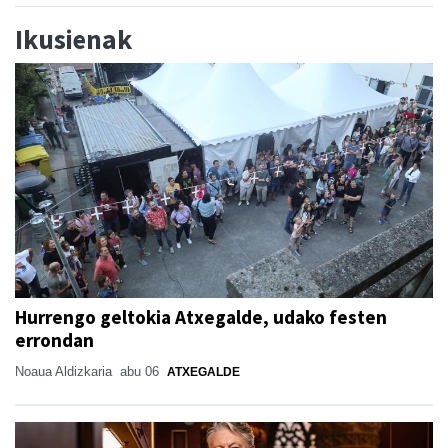
Ikusienak
Hurrengo geltokia Atxegalde, udako festen
errondan
Noaua Aldizkaria
abu 06
ATXEGALDE