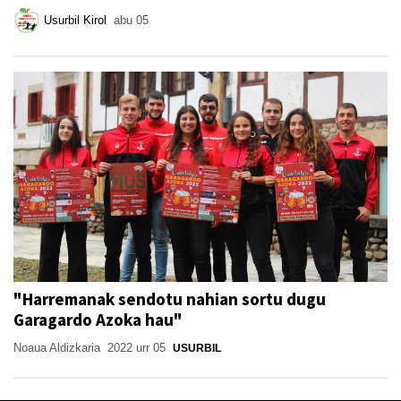
Usurbil Kirol
abu 05
"Harremanak sendotu nahian sortu dugu
Garagardo Azoka hau"
Noaua Aldizkaria
2022 urr 05
USURBIL