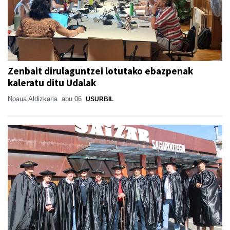
Zenbait dirulaguntzei lotutako ebazpenak
kaleratu ditu Udalak
Noaua Aldizkaria
abu 06
USURBIL