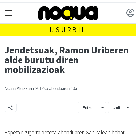
USURBIL
Jendetsuak, Ramon Uriberen
alde burutu diren
mobilizazioak
Noaua Aldizkaria
2012ko abenduaren 10a
Entzun
Itzuli
Espetxe zigorra beteta abenduaren 3an kalean behar