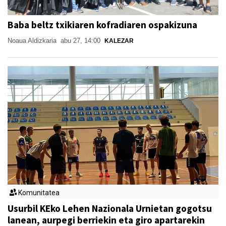
Baba beltz txikiaren kofradiaren ospakizuna
Noaua Aldizkaria
abu 27, 14:00
KALEZAR
Komunitatea
Usurbil KEko Lehen Nazionala Urnietan gogotsu
lanean, aurpegi berriekin eta giro apartarekin