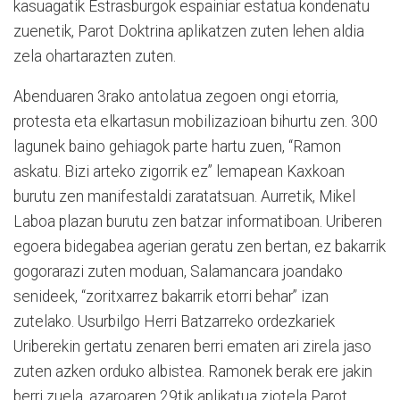
kasuagatik Estrasburgok espainiar estatua kondenatu
zuenetik, Parot Doktrina aplikatzen zuten lehen aldia
zela ohartarazten zuten.
Abenduaren 3rako antolatua zegoen ongi etorria,
protesta eta elkartasun mobilizazioan bihurtu zen. 300
lagunek baino gehiagok parte hartu zuen, “Ramon
askatu. Bizi arteko zigorrik ez” lemapean Kaxkoan
burutu zen manifestaldi zaratatsuan. Aurretik, Mikel
Laboa plazan burutu zen batzar informatiboan. Uriberen
egoera bidegabea agerian geratu zen bertan, ez bakarrik
gogorarazi zuten moduan, Salamancara joandako
senideek, “zoritxarrez bakarrik etorri behar” izan
zutelako. Usurbilgo Herri Batzarreko ordezkariek
Uriberekin gertatu zenaren berri ematen ari zirela jaso
zuten azken orduko albistea. Ramonek berak ere jakin
berri zuela, azaroaren 29tik aplikatua ziotela Parot