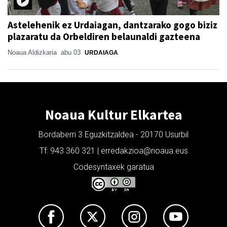
Astelehenik ez Urdaiagan, dantzarako gogo biziz
plazaratu da Orbeldiren belaunaldi gazteena
Noaua Aldizkaria
abu 03
URDAIAGA
Noaua Kultur Elkartea
Bordaberri 3 Eguzkitzaldea - 20170 Usurbil
Tf: 943 360 321 | erredakzioa@noaua.eus
Codesyntaxek garatua