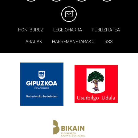
HONI BURUZ
LEGE OHARRA
PUBLIZITATEA
ARAUAK
HARREMANETARAKO
RSS