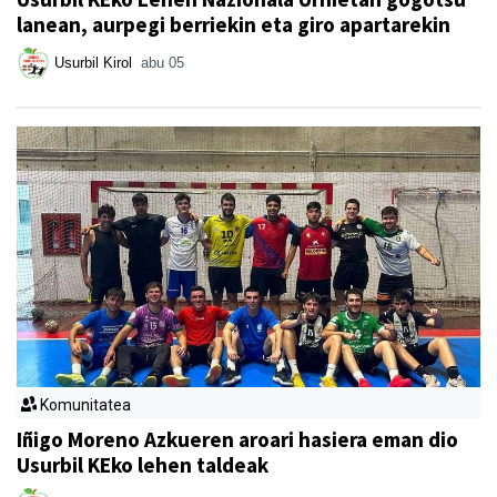
lanean, aurpegi berriekin eta giro apartarekin
Usurbil Kirol
abu 05
Komunitatea
Iñigo Moreno Azkueren aroari hasiera eman dio
Usurbil KEko lehen taldeak