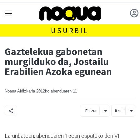
USURBIL
Gaztelekua gabonetan
murgilduko da, Jostailu
Erabilien Azoka egunean
Noaua Aldizkaria
2012ko abenduaren 11
Entzun
Itzuli
Larunbatean, abenduaren 15ean ospatuko den VI.