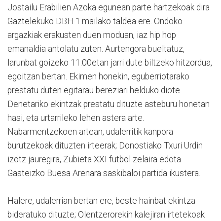
Jostailu Erabilien Azoka egunean parte hartzekoak dira
Gaztelekuko DBH 1.mailako taldea ere. Ondoko
argazkiak erakusten duen moduan, iaz hip hop
emanaldia antolatu zuten. Aurtengora bueltatuz,
larunbat goizeko 11:00etan jarri dute biltzeko hitzordua,
egoitzan bertan. Ekimen honekin, eguberriotarako
prestatu duten egitarau bereziari helduko diote.
Denetariko ekintzak prestatu dituzte asteburu honetan
hasi, eta urtarrileko lehen astera arte.
Nabarmentzekoen artean, udalerritik kanpora
burutzekoak dituzten irteerak; Donostiako Txuri Urdin
izotz jauregira, Zubieta XXI futbol zelaira edota
Gasteizko Buesa Arenara saskibaloi partida ikustera.
Halere, udalerrian bertan ere, beste hainbat ekintza
bideratuko dituzte; Olentzerorekin kalejiran irtetekoak