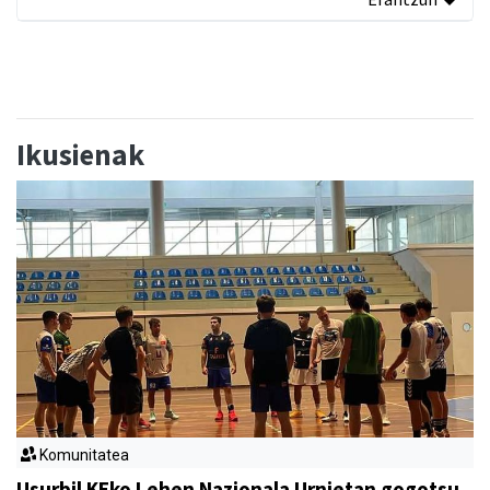
Ikusienak
Komunitatea
Usurbil KEko Lehen Nazionala Urnietan gogotsu