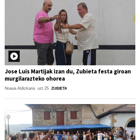
Jose Luis Martijak izan du, Zubieta festa giroan
murgilarazteko ohorea
Noaua Aldizkaria
uzt 25
ZUBIETA