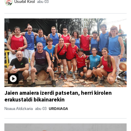
Usurbil Kirol
abu 03
Jaien amaiera izerdi patsetan, herri kirolen
erakustaldi bikainarekin
Noaua Aldizkaria
abu 03
URDAIAGA