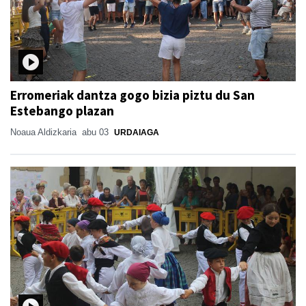
Erromeriak dantza gogo bizia piztu du San
Estebango plazan
Noaua Aldizkaria
abu 03
URDAIAGA