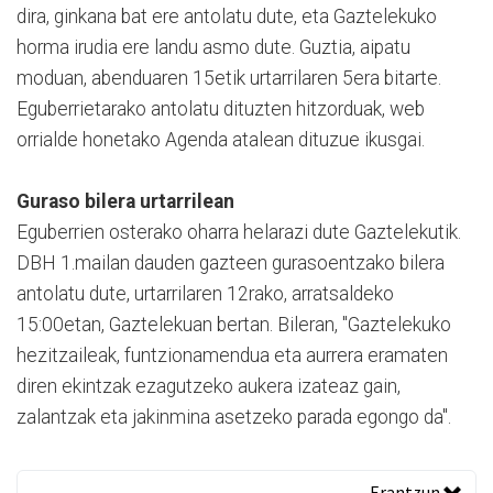
dira, ginkana bat ere antolatu dute, eta Gaztelekuko
horma irudia ere landu asmo dute. Guztia, aipatu
moduan, abenduaren 15etik urtarrilaren 5era bitarte.
Eguberrietarako antolatu dituzten hitzorduak, web
orrialde honetako Agenda atalean dituzue ikusgai.
Guraso bilera urtarrilean
Eguberrien osterako oharra helarazi dute Gaztelekutik.
DBH 1.mailan dauden gazteen gurasoentzako bilera
antolatu dute, urtarrilaren 12rako, arratsaldeko
15:00etan, Gaztelekuan bertan. Bileran, "Gaztelekuko
hezitzaileak, funtzionamendua eta aurrera eramaten
diren ekintzak ezagutzeko aukera izateaz gain,
zalantzak eta jakinmina asetzeko parada egongo da".
Erantzun