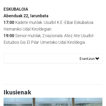
ESKUBALOIA
Abenduak 22, larunbata
17:00
Kadete mutilak: Usurbil K.E.-Eibar Eskubaloia:
Hernaniko Udal Kiroldegian.
19:00
Senior mutilak, 2.nazionala: Atez Ate Usurbil-
Estudios Gis El Pilar: Urnietako Udal Kiroldegia.
Erantzun
Ikusienak