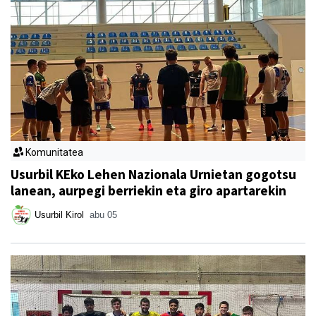
Komunitatea
Usurbil KEko Lehen Nazionala Urnietan gogotsu
lanean, aurpegi berriekin eta giro apartarekin
Usurbil Kirol
abu 05