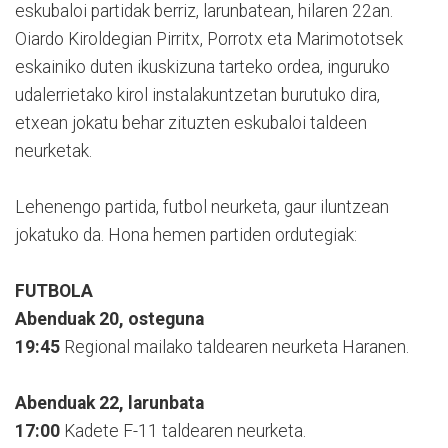
eskubaloi partidak berriz, larunbatean, hilaren 22an.
Oiardo Kiroldegian Pirritx, Porrotx eta Marimototsek
eskainiko duten ikuskizuna tarteko ordea, inguruko
udalerrietako kirol instalakuntzetan burutuko dira,
etxean jokatu behar zituzten eskubaloi taldeen
neurketak.
Lehenengo partida, futbol neurketa, gaur iluntzean
jokatuko da. Hona hemen partiden ordutegiak:
FUTBOLA
Abenduak 20, osteguna
19:45
Regional mailako taldearen neurketa Haranen.
Abenduak 22, larunbata
17:00
Kadete F-11 taldearen neurketa.