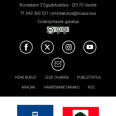
Bordaberri 3 Eguzkitzaldea - 20170 Usurbil
Tf: 943 360 321 | erredakzioa@noaua.eus
Codesyntaxek garatua
HONI BURUZ
LEGE OHARRA
PUBLIZITATEA
ARAUAK
HARREMANETARAKO
RSS