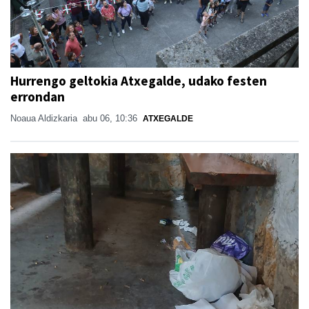
Hurrengo geltokia Atxegalde, udako festen
errondan
Noaua Aldizkaria
abu 06, 10:36
ATXEGALDE