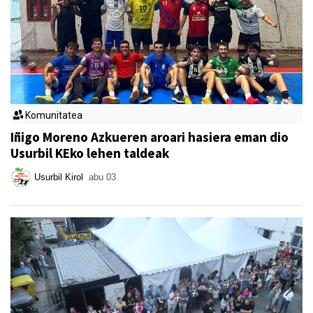
Komunitatea
Iñigo Moreno Azkueren aroari hasiera eman dio
Usurbil KEko lehen taldeak
Usurbil Kirol
abu 03