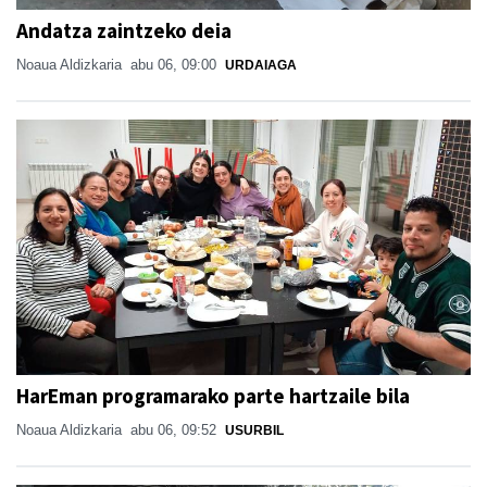
Andatza zaintzeko deia
Noaua Aldizkaria
abu 06, 09:00
URDAIAGA
HarEman programarako parte hartzaile bila
Noaua Aldizkaria
abu 06, 09:52
USURBIL