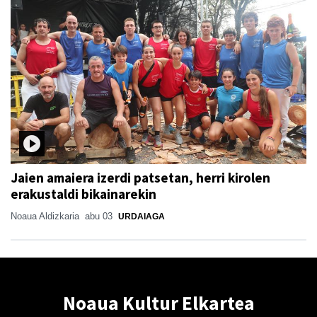
Jaien amaiera izerdi patsetan, herri kirolen
erakustaldi bikainarekin
Noaua Aldizkaria
abu 03
URDAIAGA
Noaua Kultur Elkartea