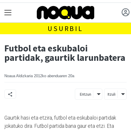
USURBIL
Futbol eta eskubaloi
partidak, gaurtik larunbatera
Noaua Aldizkaria
2012ko abenduaren 20a
Entzun
Itzuli
Gaurtik hasi eta etzira, futbol eta eskubaloi partidak
jokatuko dira. Futbol partida bana gaur eta etzi. Eta