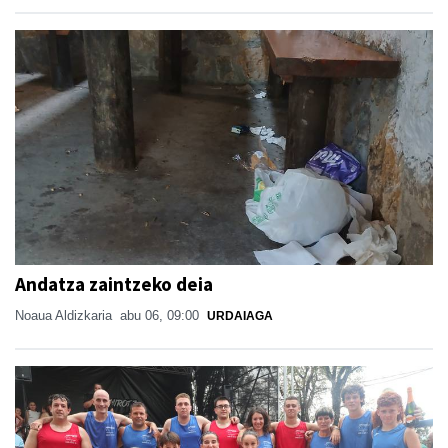
Andatza zaintzeko deia
Noaua Aldizkaria
abu 06, 09:00
URDAIAGA