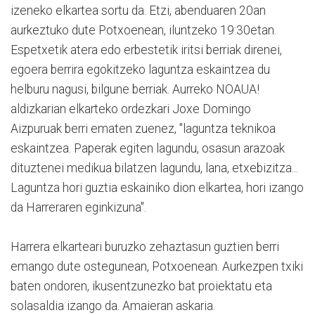
izeneko elkartea sortu da. Etzi, abenduaren 20an
aurkeztuko dute Potxoenean, iluntzeko 19:30etan.
Espetxetik atera edo erbestetik iritsi berriak direnei,
egoera berrira egokitzeko laguntza eskaintzea du
helburu nagusi, bilgune berriak. Aurreko NOAUA!
aldizkarian elkarteko ordezkari Joxe Domingo
Aizpuruak berri ematen zuenez, "laguntza teknikoa
eskaintzea. Paperak egiten lagundu, osasun arazoak
dituztenei medikua bilatzen lagundu, lana, etxebizitza...
Laguntza hori guztia eskainiko dion elkartea, hori izango
da Harreraren eginkizuna".
Harrera elkarteari buruzko zehaztasun guztien berri
emango dute ostegunean, Potxoenean. Aurkezpen txiki
baten ondoren, ikusentzunezko bat proiektatu eta
solasaldia izango da. Amaieran askaria.