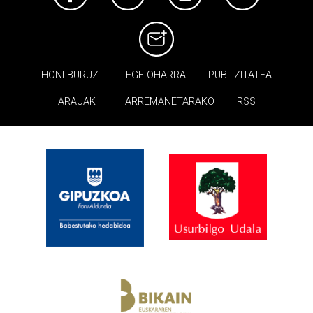
HONI BURUZ
LEGE OHARRA
PUBLIZITATEA
ARAUAK
HARREMANETARAKO
RSS