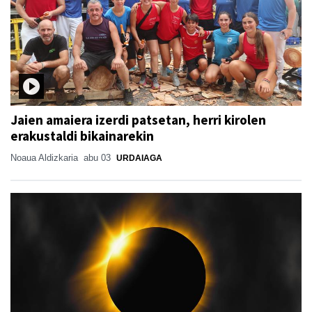
Jaien amaiera izerdi patsetan, herri kirolen
erakustaldi bikainarekin
Noaua Aldizkaria
abu 03
URDAIAGA