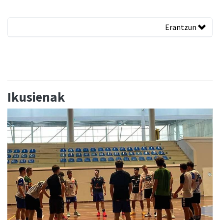
Erantzun
Ikusienak