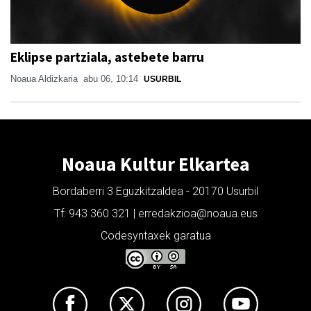
Eklipse partziala, astebete barru
Noaua Aldizkaria
abu 06, 10:14
USURBIL
Noaua Kultur Elkartea
Bordaberri 3 Eguzkitzaldea - 20170 Usurbil
Tf: 943 360 321 | erredakzioa@noaua.eus
Codesyntaxek garatua