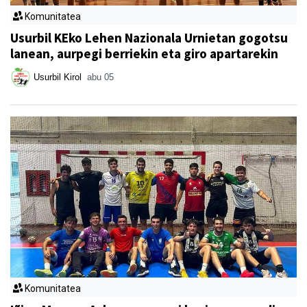
Komunitatea
Usurbil KEko Lehen Nazionala Urnietan gogotsu
lanean, aurpegi berriekin eta giro apartarekin
Usurbil Kirol
abu 05
Komunitatea