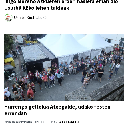
Iñigo Moreno Azkueren aroari hasiera eman dio
Usurbil KEko lehen taldeak
Usurbil Kirol
abu 03
Hurrengo geltokia Atxegalde, udako festen
errondan
Noaua Aldizkaria
abu 06, 10:36
ATXEGALDE