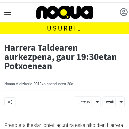
USURBIL
Harrera Taldearen
aurkezpena, gaur 19:30etan
Potxoenean
Noaua Aldizkaria
2012ko abenduaren 20a
Entzun
Itzuli
Preso eta iheslari ohiei laguntza eskainiko dien Harrera