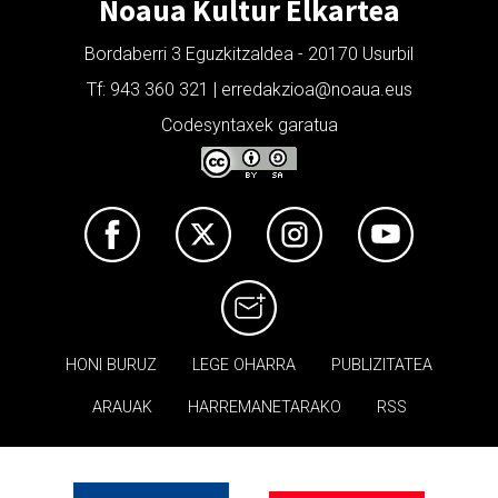
Noaua Kultur Elkartea
Bordaberri 3 Eguzkitzaldea - 20170 Usurbil
Tf: 943 360 321 | erredakzioa@noaua.eus
Codesyntaxek garatua
HONI BURUZ
LEGE OHARRA
PUBLIZITATEA
ARAUAK
HARREMANETARAKO
RSS