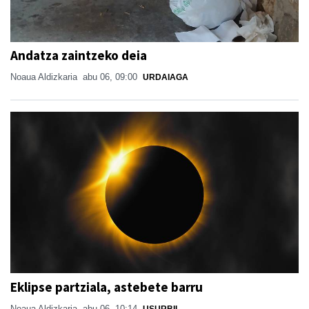
Andatza zaintzeko deia
Noaua Aldizkaria
abu 06, 09:00
URDAIAGA
Eklipse partziala, astebete barru
Noaua Aldizkaria
abu 06, 10:14
USURBIL