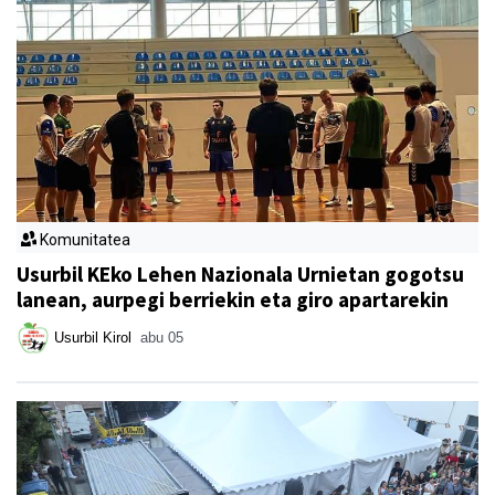
Komunitatea
Usurbil KEko Lehen Nazionala Urnietan gogotsu
lanean, aurpegi berriekin eta giro apartarekin
Usurbil Kirol
abu 05