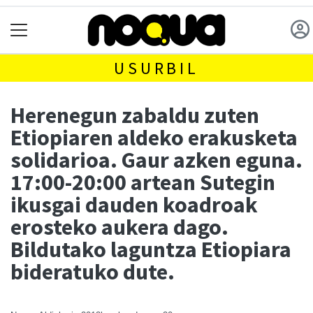
USURBIL
Herenegun zabaldu zuten
Etiopiaren aldeko erakusketa
solidarioa. Gaur azken eguna.
17:00-20:00 artean Sutegin
ikusgai dauden koadroak
erosteko aukera dago.
Bildutako laguntza Etiopiara
bideratuko dute.