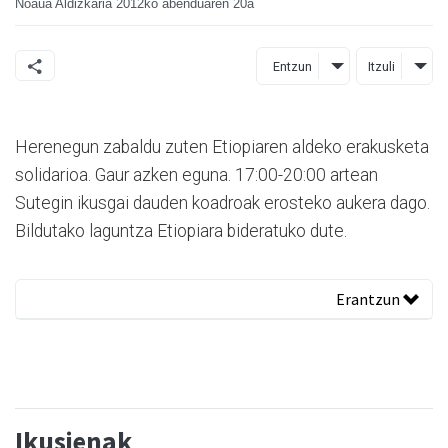
Noaua Aldizkaria
2012ko abenduaren 20a
Entzun
Itzuli
Herenegun zabaldu zuten Etiopiaren aldeko erakusketa
solidarioa. Gaur azken eguna. 17:00-20:00 artean
Sutegin ikusgai dauden koadroak erosteko aukera dago.
Bildutako laguntza Etiopiara bideratuko dute.
Erantzun
Ikusienak