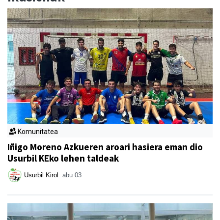
Komunitatea
Iñigo Moreno Azkueren aroari hasiera eman dio
Usurbil KEko lehen taldeak
Usurbil Kirol
abu 03