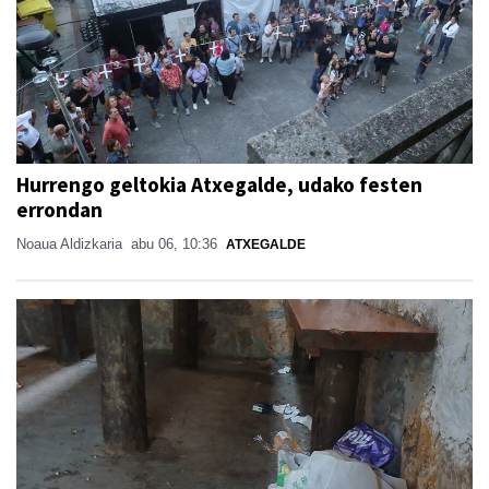
Hurrengo geltokia Atxegalde, udako festen
errondan
Noaua Aldizkaria
abu 06, 10:36
ATXEGALDE