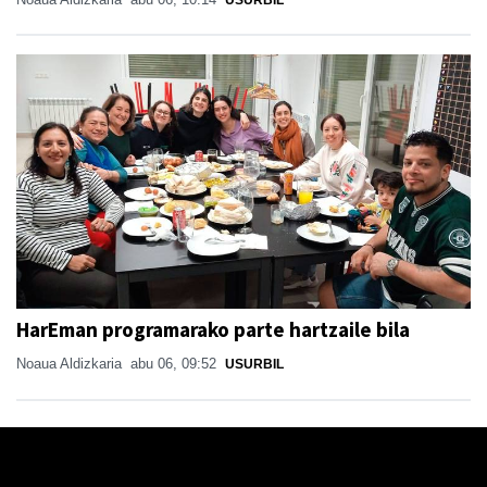
HarEman programarako parte hartzaile bila
Noaua Aldizkaria
abu 06, 09:52
USURBIL