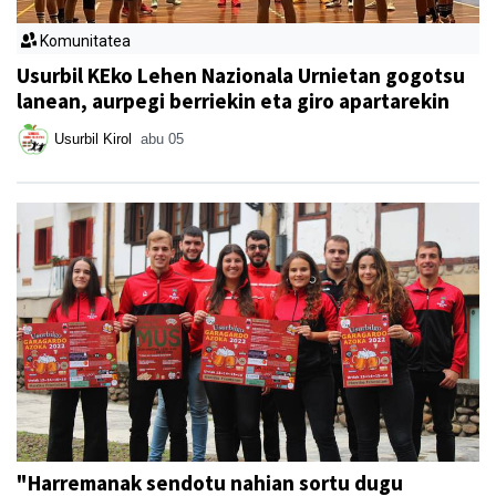
Komunitatea
Usurbil KEko Lehen Nazionala Urnietan gogotsu
lanean, aurpegi berriekin eta giro apartarekin
Usurbil Kirol
abu 05
"Harremanak sendotu nahian sortu dugu