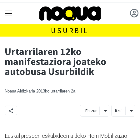
USURBIL
Urtarrilaren 12ko
manifestaziora joateko
autobusa Usurbildik
Noaua Aldizkaria
2013ko urtarrilaren 2a
Entzun
Itzuli
Euskal presoen eskubideen aldeko Herri Mobilizazio