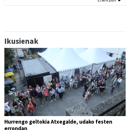
Ikusienak
Hurrengo geltokia Atxegalde, udako festen
errondan