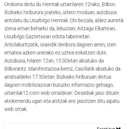
Orokorra deitu du Herrirak urtarrilaren 12rako, Bilbon.
Bizkaiko hiriburura joateko, urtero moduan, autobusa
antolatu du Usurbilgo Herrirak. Ohi bezala, aldez aurretik
izena eman beharko da, lekuotan; Aitzaga Elkartean,
Usurbilgo Gaztetxean edota tabernetan.
Antolakuntzatik, oraindik denbora dagoen arren, izen
ematea azken unerako ez uztea eskatzen dute.
Autobusa, hilaren 12an, 15:30etan abiatuko da
Bilborantz. Manifestazioa berriz, Casillatik abiatuko da
arratsaldeko 17:30etan. Bizkaiko hiriburuan deitua
dagoen mobilizazioari buruzko informazio gehiago,
urtarrilak12.com web orrialdean. Deialdiak jaso dituen
atxikimendu ugari eta anitzak ere jasotzen ditu aipatu
web orriak.
Erantzun