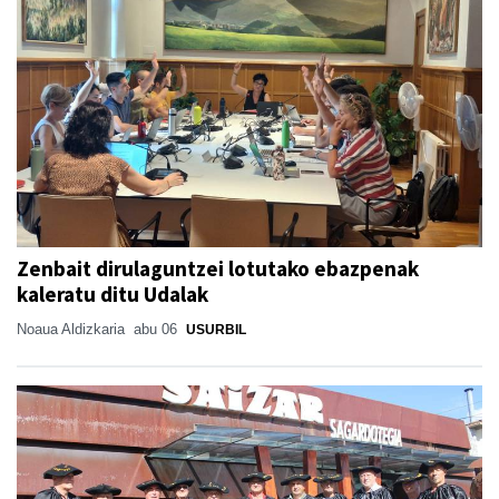
Zenbait dirulaguntzei lotutako ebazpenak
kaleratu ditu Udalak
Noaua Aldizkaria
abu 06
USURBIL