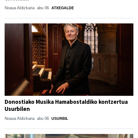
Noaua Aldizkaria
abu 06
ATXEGALDE
Donostiako Musika Hamabostaldiko kontzertua
Usurbilen
Noaua Aldizkaria
abu 06
USURBIL