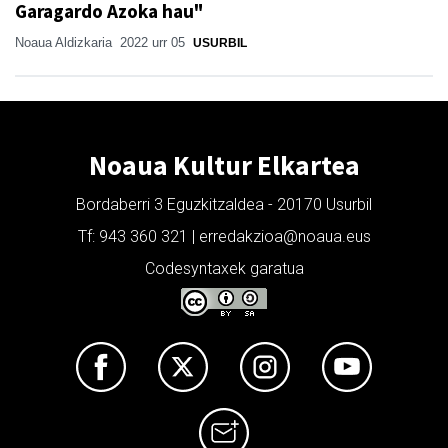
Garagardo Azoka hau"
Noaua Aldizkaria
2022 urr 05
USURBIL
Noaua Kultur Elkartea
Bordaberri 3 Eguzkitzaldea - 20170 Usurbil
Tf: 943 360 321 | erredakzioa@noaua.eus
Codesyntaxek garatua