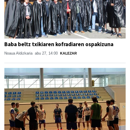
Baba beltz txikiaren kofradiaren ospakizuna
Noaua Aldizkaria
abu 27, 14:00
KALEZAR