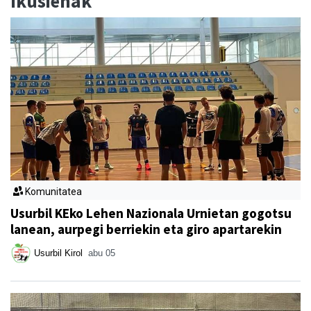
Ikusienak
Komunitatea
Usurbil KEko Lehen Nazionala Urnietan gogotsu
lanean, aurpegi berriekin eta giro apartarekin
Usurbil Kirol
abu 05