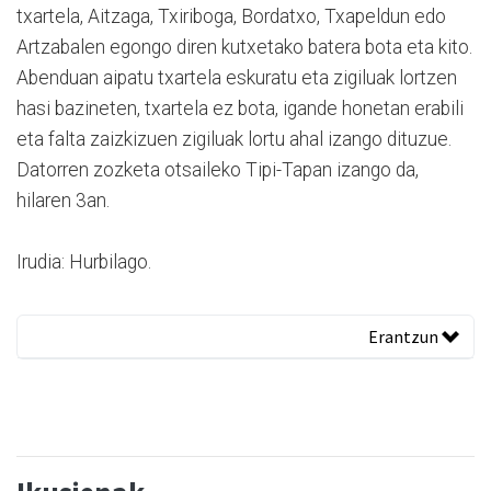
txartela, Aitzaga, Txiriboga, Bordatxo, Txapeldun edo
Artzabalen egongo diren kutxetako batera bota eta kito.
Abenduan aipatu txartela eskuratu eta zigiluak lortzen
hasi bazineten, txartela ez bota, igande honetan erabili
eta falta zaizkizuen zigiluak lortu ahal izango dituzue.
Datorren zozketa otsaileko Tipi-Tapan izango da,
hilaren 3an.
Irudia: Hurbilago.
Erantzun