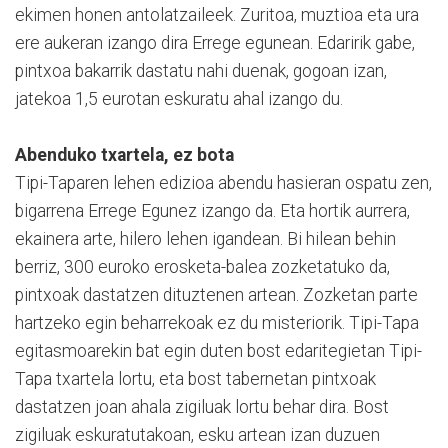
ekimen honen antolatzaileek. Zuritoa, muztioa eta ura
ere aukeran izango dira Errege egunean. Edaririk gabe,
pintxoa bakarrik dastatu nahi duenak, gogoan izan,
jatekoa 1,5 eurotan eskuratu ahal izango du.
Abenduko txartela, ez bota
Tipi-Taparen lehen edizioa abendu hasieran ospatu zen,
bigarrena Errege Egunez izango da. Eta hortik aurrera,
ekainera arte, hilero lehen igandean. Bi hilean behin
berriz, 300 euroko erosketa-balea zozketatuko da,
pintxoak dastatzen dituztenen artean. Zozketan parte
hartzeko egin beharrekoak ez du misteriorik. Tipi-Tapa
egitasmoarekin bat egin duten bost edaritegietan Tipi-
Tapa txartela lortu, eta bost tabernetan pintxoak
dastatzen joan ahala zigiluak lortu behar dira. Bost
zigiluak eskuratutakoan, esku artean izan duzuen