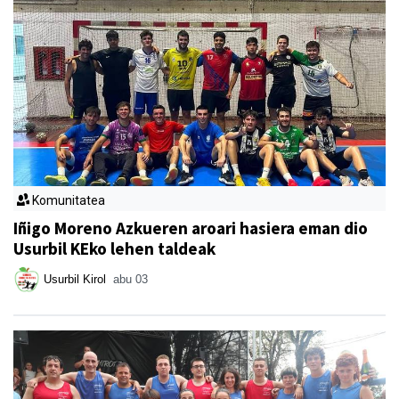
Komunitatea
Iñigo Moreno Azkueren aroari hasiera eman dio
Usurbil KEko lehen taldeak
Usurbil Kirol
abu 03