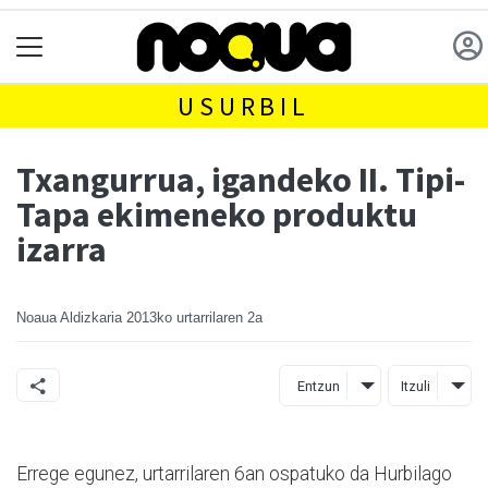
USURBIL
Txangurrua, igandeko II. Tipi-
Tapa ekimeneko produktu
izarra
Noaua Aldizkaria
2013ko urtarrilaren 2a
Entzun
Itzuli
Errege egunez, urtarrilaren 6an ospatuko da Hurbilago