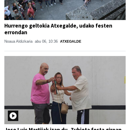
Hurrengo geltokia Atxegalde, udako festen
errondan
Noaua Aldizkaria
abu 06, 10:36
ATXEGALDE
Jose Luis Martijak izan du, Zubieta festa giroan