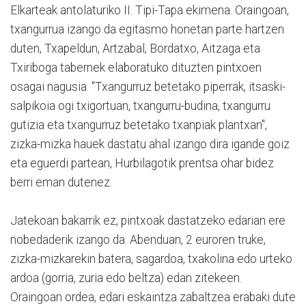
Elkarteak antolaturiko II. Tipi-Tapa ekimena. Oraingoan,
txangurrua izango da egitasmo honetan parte hartzen
duten, Txapeldun, Artzabal, Bordatxo, Aitzaga eta
Txiriboga tabernek elaboratuko dituzten pintxoen
osagai nagusia. "Txangurruz betetako piperrak, itsaski-
salpikoia ogi txigortuan, txangurru-budina, txangurru
gutizia eta txangurruz betetako txanpiak plantxan",
zizka-mizka hauek dastatu ahal izango dira igande goiz
eta eguerdi partean, Hurbilagotik prentsa ohar bidez
berri eman dutenez.
Jatekoan bakarrik ez, pintxoak dastatzeko edarian ere
nobedaderik izango da. Abenduan, 2 euroren truke,
zizka-mizkarekin batera, sagardoa, txakolina edo urteko
ardoa (gorria, zuria edo beltza) edan zitekeen.
Oraingoan ordea, edari eskaintza zabaltzea erabaki dute