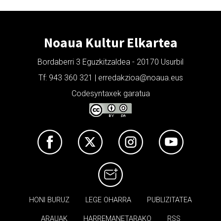
Noaua Kultur Elkartea
Bordaberri 3 Eguzkitzaldea - 20170 Usurbil
Tf: 943 360 321 | erredakzioa@noaua.eus
Codesyntaxek garatua
HONI BURUZ
LEGE OHARRA
PUBLIZITATEA
ARAUAK
HARREMANETARAKO
RSS