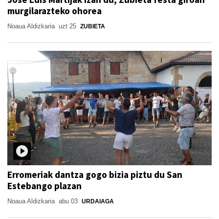
murgilarazteko ohorea
Noaua Aldizkaria
uzt 25
ZUBIETA
Erromeriak dantza gogo bizia piztu du San
Estebango plazan
Noaua Aldizkaria
abu 03
URDAIAGA