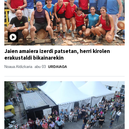
Jaien amaiera izerdi patsetan, herri kirolen
erakustaldi bikainarekin
Noaua Aldizkaria
abu 03
URDAIAGA