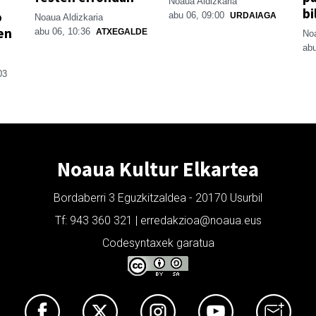
Noaua Aldizkaria
bi
o
abu 06, 09:00
URDAIAGA
Noaua Aldizkaria
en
abu 06, 10:36
ATXEGALDE
Noa
abu
03
Noaua Kultur Elkartea
Bordaberri 3 Eguzkitzaldea - 20170 Usurbil
Tf: 943 360 321 | erredakzioa@noaua.eus
Codesyntaxek garatua