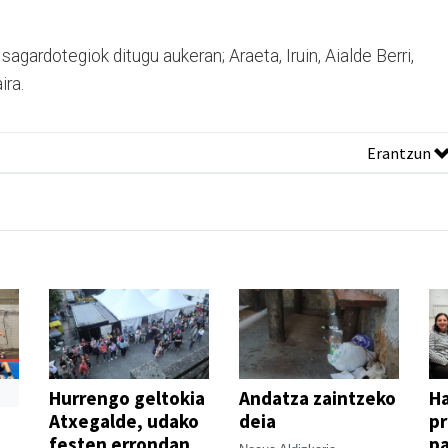
sagardotegiok ditugu aukeran; Araeta, Iruin, Aialde Berri,
ira.
Erantzun
Hurrengo geltokia
Andatza zaintzeko
H
Atxegalde, udako
deia
p
festen errondan
pa