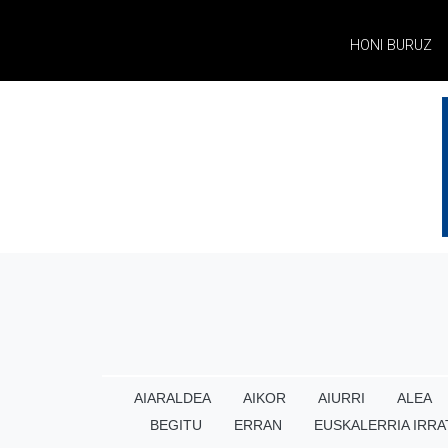
HONI BURUZ
AIARALDEA
AIKOR
AIURRI
ALEA
BEGITU
ERRAN
EUSKALERRIA IRRA