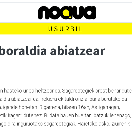
USURBIL
boraldia abiatzear
n hasteko unea heltzear da. Sagardotegiek prest behar dute
ia abiatzear da. Irekiera ekitaldi ofizial bana burutuko da
igande honetan. Bigarrena, hilaren 16an, Astigarragan,
ik iragarri dutenez. Bi data hauen bueltan, batzuk lehenago,
go dira inguruotako sagardotegiak. Haietako asko, ziurrenik