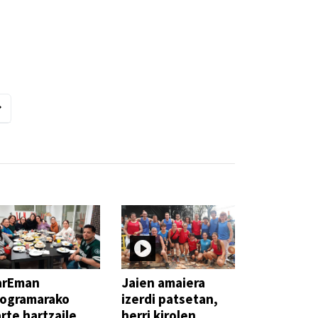
arEman
Jaien amaiera
rogramarako
izerdi patsetan,
rte hartzaile
herri kirolen