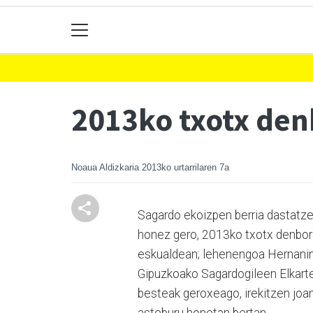
2013ko txotx den
Noaua Aldizkaria
2013ko urtarrilaren 7a
Sagardo ekoizpen berria dastatze
honez gero, 2013ko txotx denborald
eskualdean; lehenengoa Hernanin, 
Gipuzkoako Sagardogileen Elkartet
besteak geroxeago, irekitzen joan