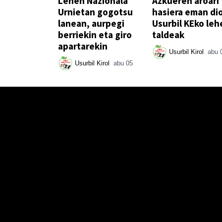
Lehen Nazionala
Azkueren aroari
Urnietan gogotsu
hasiera eman di
lanean, aurpegi
Usurbil KEko leh
berriekin eta giro
taldeak
apartarekin
Usurbil Kirol
abu 
Usurbil Kirol
abu 05