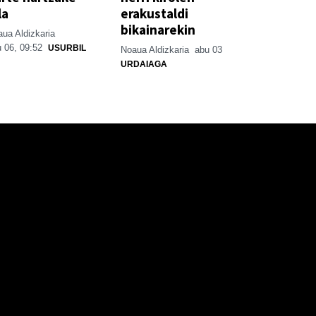
la
erakustaldi
bikainarekin
ua Aldizkaria
 06, 09:52
USURBIL
Noaua Aldizkaria
abu 03
URDAIAGA