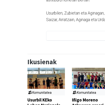
asteburu honetan bertan.
Usurbilen, Zubietan eta Aginagan, 
Saizar, Arratzain, Aginaga eta Urda
Ikusienak
Komunitatea
Komunitatea
Usurbil KEko
Iñigo Moreno