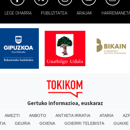
LEGE OHARRA
PUBLIZITATEA
ARAUAK
HARREMANET
Gertuko informazioa, euskaraz
AMEZTI
ANBOTO
ANTXETA IRRATIA
ATARIA
AZP
TIA
GEURIA
GOIENA
GOIERRI TELEBISTA
GUAIXE