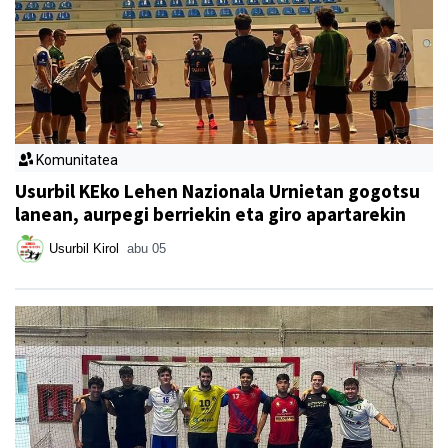
Komunitatea
Usurbil KEko Lehen Nazionala Urnietan gogotsu
lanean, aurpegi berriekin eta giro apartarekin
Usurbil Kirol
abu 05