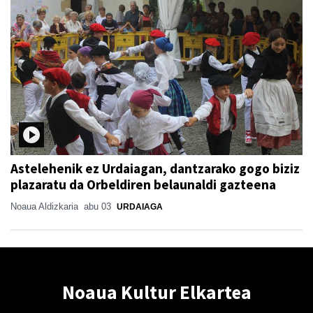
Astelehenik ez Urdaiagan, dantzarako gogo biziz
plazaratu da Orbeldiren belaunaldi gazteena
Noaua Aldizkaria
abu 03
URDAIAGA
Noaua Kultur Elkartea