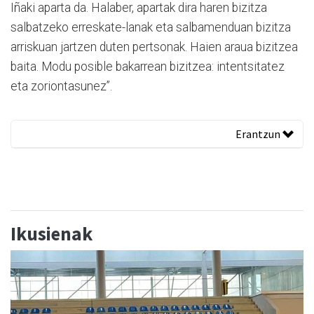
Iñaki aparta da. Halaber, apartak dira haren bizitza
salbatzeko erreskate-lanak eta salbamenduan bizitza
arriskuan jartzen duten pertsonak. Haien araua bizitzea
baita. Modu posible bakarrean bizitzea: intentsitatez
eta zoriontasunez”.
Erantzun
Ikusienak