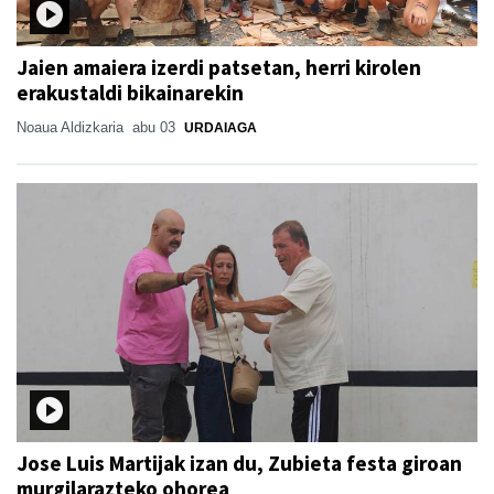
Jaien amaiera izerdi patsetan, herri kirolen
erakustaldi bikainarekin
Noaua Aldizkaria
abu 03
URDAIAGA
Jose Luis Martijak izan du, Zubieta festa giroan
murgilarazteko ohorea