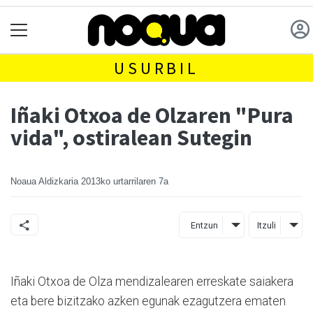
USURBIL
Iñaki Otxoa de Olzaren "Pura
vida", ostiralean Sutegin
Noaua Aldizkaria
2013ko urtarrilaren 7a
Entzun
Itzuli
Iñaki Otxoa de Olza mendizalearen erreskate saiakera
eta bere bizitzako azken egunak ezagutzera ematen