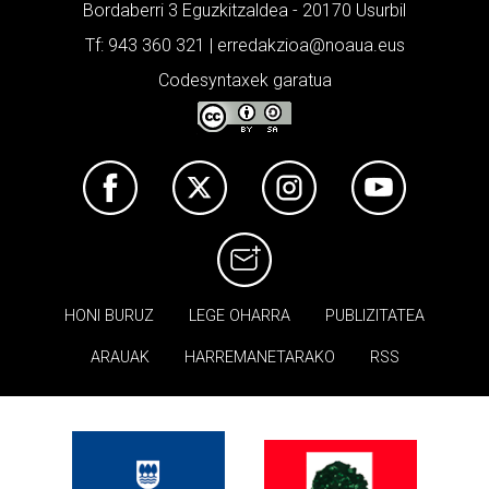
Bordaberri 3 Eguzkitzaldea - 20170 Usurbil
Tf: 943 360 321 | erredakzioa@noaua.eus
Codesyntaxek garatua
HONI BURUZ
LEGE OHARRA
PUBLIZITATEA
ARAUAK
HARREMANETARAKO
RSS