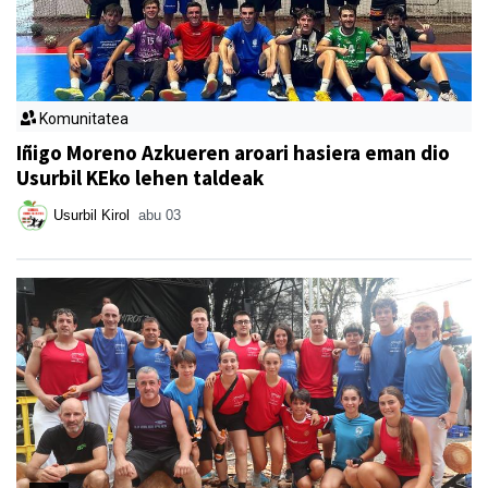
Komunitatea
Iñigo Moreno Azkueren aroari hasiera eman dio
Usurbil KEko lehen taldeak
Usurbil Kirol
abu 03