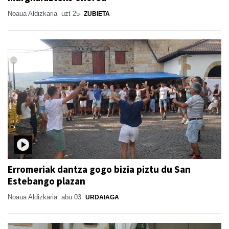
Noaua Aldizkaria
uzt 25
ZUBIETA
Erromeriak dantza gogo bizia piztu du San
Estebango plazan
Noaua Aldizkaria
abu 03
URDAIAGA