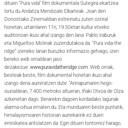
dituen “Pura vida” film dokumentala Sutegira ekartzea
lortu du Andatza Mendizale Elkarteak. Joan den
Donostiako Zinemaldian estreinatu zuten ostiral
honetan, urtarrilaren 11n, 19:30etan kultur etxeko
auditorioan ikusi ahal izango den lana. Pablo Iraburuk
eta Migueltxo Molinak zuzendutakoa da. “Pura vida-the
ridge” izeneko lanari buruzko informazio gehiago, izen
bereko web orrialdean jaso
dezakezue:
www.puravidatheridge.com
. Web orriak,
besteak beste, film dokumental honetan ikusi ahal
izango dena aurreratzen dute: “Annapurnaren hego-
isurialdean, 7.400 metroko altueran, Iñaki Otxoa de Olza
azkenetan dago. Berarekin dagoen kordadako lagunak
alarma-oihua ematen du. Eta munduaren beste puntatik,
himalayismoaren historian aurrekaririk ez duen
erreskatea antolatzen da. Egin dituen tontorrez harago,