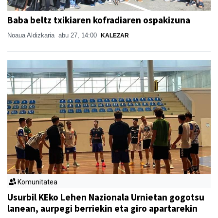
Baba beltz txikiaren kofradiaren ospakizuna
Noaua Aldizkaria
abu 27, 14:00
KALEZAR
Komunitatea
Usurbil KEko Lehen Nazionala Urnietan gogotsu
lanean, aurpegi berriekin eta giro apartarekin