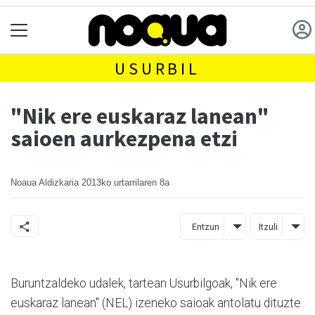
USURBIL
"Nik ere euskaraz lanean"
saioen aurkezpena etzi
Noaua Aldizkaria
2013ko urtarrilaren 8a
Entzun
Itzuli
Buruntzaldeko udalek, tartean Usurbilgoak, "Nik ere
euskaraz lanean" (NEL) izeneko saioak antolatu dituzte