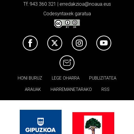
Tf: 943 360 321 | erredakzioa@noaua.eus
Codesyntaxek garatua
HONI BURUZ
LEGE OHARRA
PUBLIZITATEA
ARAUAK
HARREMANETARAKO
RSS