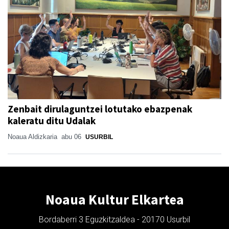
Zenbait dirulaguntzei lotutako ebazpenak
kaleratu ditu Udalak
Noaua Aldizkaria
abu 06
USURBIL
Noaua Kultur Elkartea
Bordaberri 3 Eguzkitzaldea - 20170 Usurbil