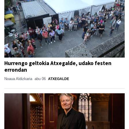
Hurrengo geltokia Atxegalde, udako festen
errondan
Noaua Aldizkaria
abu 06
ATXEGALDE