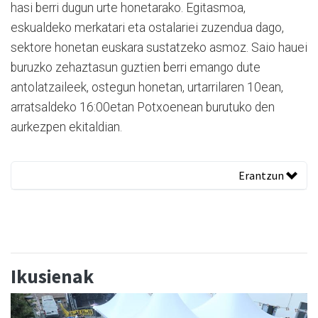
hasi berri dugun urte honetarako. Egitasmoa,
eskualdeko merkatari eta ostalariei zuzendua dago,
sektore honetan euskara sustatzeko asmoz. Saio hauei
buruzko zehaztasun guztien berri emango dute
antolatzaileek, ostegun honetan, urtarrilaren 10ean,
arratsaldeko 16:00etan Potxoenean burutuko den
aurkezpen ekitaldian.
Erantzun
Ikusienak