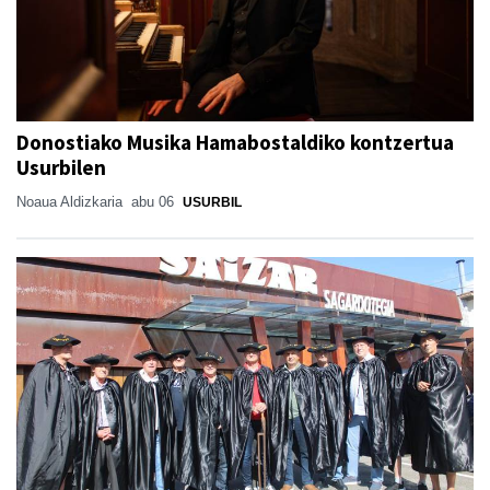
Donostiako Musika Hamabostaldiko kontzertua
Usurbilen
Noaua Aldizkaria
abu 06
USURBIL