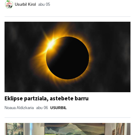
Usurbil Kirol
abu 05
Eklipse partziala, astebete barru
Noaua Aldizkaria
abu 06
USURBIL