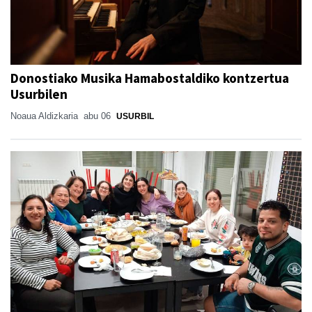
Donostiako Musika Hamabostaldiko kontzertua
Usurbilen
Noaua Aldizkaria
abu 06
USURBIL