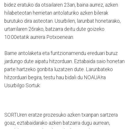
bidez eratuko da otsailaren 23an, baina aurrez, azken
hilabeteotan herrietan antolaturiko azken bilerak
burutuko dira asteotan. Usurbilen, larunbat honetarako,
urtarrilaren 26rako, batzarra deitu dute goizeko
10:00etatik aurrera Potxoenean.
Barne antolaketa eta funtzionamendu ereduari buruz
jardungo dute aipatu hitzorduan. Eztabaida saio honetan
parte hartzeko gonbita luzatzen dute. Larunbateko
hitzorduari begira, testu hau bidali du NOAUA!ra
Usurbilgo Sortuk:
SORTUren eratze prozesuko azken txanpan sartzera
goaz, eztabaidarako azken batzarra dugu aurrean,