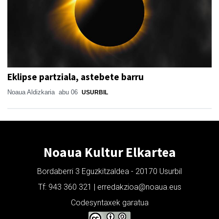
Eklipse partziala, astebete barru
Noaua Aldizkaria
abu 06
USURBIL
Noaua Kultur Elkartea
Bordaberri 3 Eguzkitzaldea - 20170 Usurbil
Tf: 943 360 321 | erredakzioa@noaua.eus
Codesyntaxek garatua