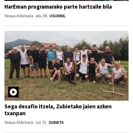
HarEman programarako parte hartzaile bila
Noaua Aldizkaria
abu 06
USURBIL
Sega desafio itzela, Zubietako jaien azken
txanpan
Noaua Aldizkaria
uzt 31
ZUBIETA