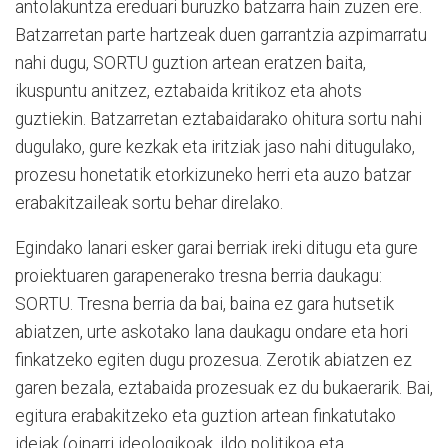
antolakuntza ereduari buruzko batzarra hain zuzen ere.
Batzarretan parte hartzeak duen garrantzia azpimarratu
nahi dugu, SORTU guztion artean eratzen baita,
ikuspuntu anitzez, eztabaida kritikoz eta ahots
guztiekin. Batzarretan eztabaidarako ohitura sortu nahi
dugulako, gure kezkak eta iritziak jaso nahi ditugulako,
prozesu honetatik etorkizuneko herri eta auzo batzar
erabakitzaileak sortu behar direlako.
Egindako lanari esker garai berriak ireki ditugu eta gure
proiektuaren garapenerako tresna berria daukagu:
SORTU. Tresna berria da bai, baina ez gara hutsetik
abiatzen, urte askotako lana daukagu ondare eta hori
finkatzeko egiten dugu prozesua. Zerotik abiatzen ez
garen bezala, eztabaida prozesuak ez du bukaerarik. Bai,
egitura erabakitzeko eta guztion artean finkatutako
ideiak (oinarri ideologikoak, ildo politikoa eta