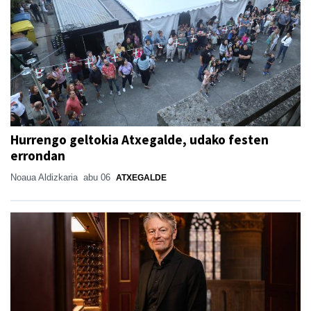
Hurrengo geltokia Atxegalde, udako festen
errondan
Noaua Aldizkaria
abu 06
ATXEGALDE