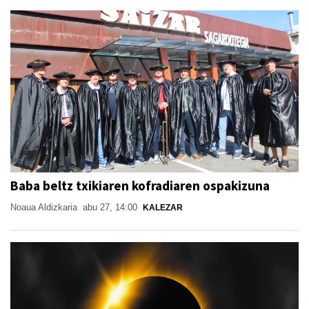
Baba beltz txikiaren kofradiaren ospakizuna
Noaua Aldizkaria
abu 27, 14:00
KALEZAR