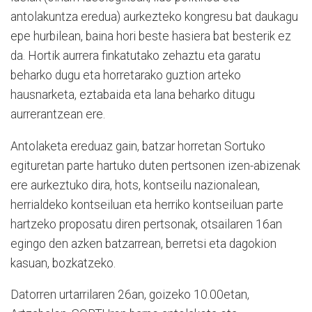
antolakuntza eredua) aurkezteko kongresu bat daukagu
epe hurbilean, baina hori beste hasiera bat besterik ez
da. Hortik aurrera finkatutako zehaztu eta garatu
beharko dugu eta horretarako guztion arteko
hausnarketa, eztabaida eta lana beharko ditugu
aurrerantzean ere.
Antolaketa ereduaz gain, batzar horretan Sortuko
egituretan parte hartuko duten pertsonen izen-abizenak
ere aurkeztuko dira, hots, kontseilu nazionalean,
herrialdeko kontseiluan eta herriko kontseiluan parte
hartzeko proposatu diren pertsonak, otsailaren 16an
egingo den azken batzarrean, berretsi eta dagokion
kasuan, bozkatzeko.
Datorren urtarrilaren 26an, goizeko 10.00etan,