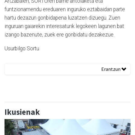
Artzabalen, SORTUren barne antolaketa eta
funtzionamendu ereduaren inguruko eztabaidan parte
hartu dezazun gonbidapena luzatzen dizuegu. Zuen
inguruan gaiarekin interesaturik legokeen lagunen bat
izango bazenute, zuek ere gonbidatu dezakezue.
Usurbilgo Sortu
Erantzun
Ikusienak