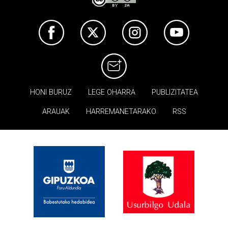
HONI BURUZ
LEGE OHARRA
PUBLIZITATEA
ARAUAK
HARREMANETARAKO
RSS