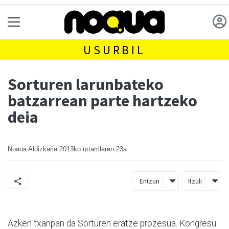
USURBIL
Sorturen larunbateko
batzarrean parte hartzeko
deia
Noaua Aldizkaria
2013ko urtarrilaren 23a
Entzun
Itzuli
Azken txanpan da Sorturen eratze prozesua. Kongresu