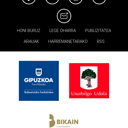
HONI BURUZ
LEGE OHARRA
PUBLIZITATEA
ARAUAK
HARREMANETARAKO
RSS