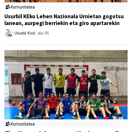
Komunitatea
Usurbil KEko Lehen Nazionala Urnietan gogotsu
lanean, aurpegi berriekin eta giro apartarekin
Usurbil Kirol
abu 05
Komunitatea