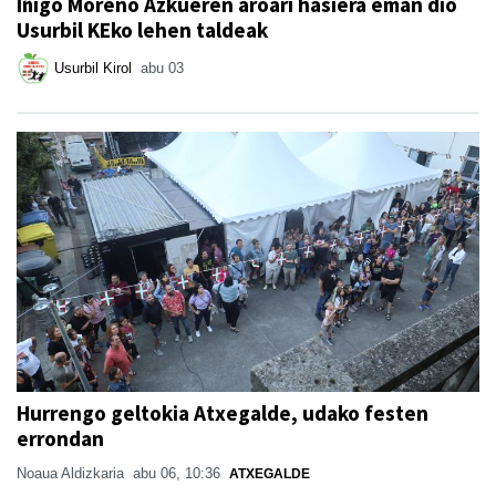
Iñigo Moreno Azkueren aroari hasiera eman dio
Usurbil KEko lehen taldeak
Usurbil Kirol
abu 03
Hurrengo geltokia Atxegalde, udako festen
errondan
Noaua Aldizkaria
abu 06, 10:36
ATXEGALDE