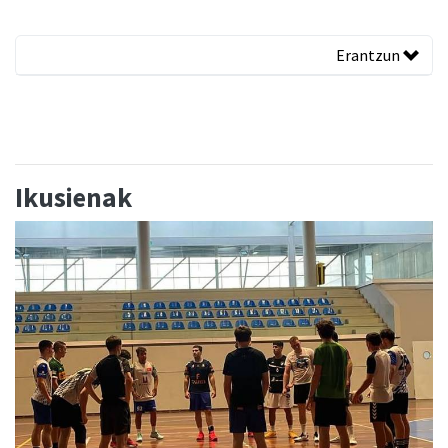
Erantzun
Ikusienak