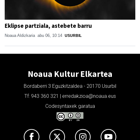
Eklipse partziala, astebete barru
Noaua Aldizkaria
abu 06, 10:14
USURBIL
Noaua Kultur Elkartea
Bordaberri 3 Eguzkitzaldea - 20170 Usurbil
Tf: 943 360 321 | erredakzioa@noaua.eus
Codesyntaxek garatua