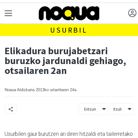
USURBIL
Elikadura burujabetzari
buruzko jardunaldi gehiago,
otsailaren 2an
Noaua Aldizkaria
2013ko urtarrilaren 24a
Entzun
Itzuli
Usurbilen gaur burutzen ari diren hitzaldi eta tailerretako