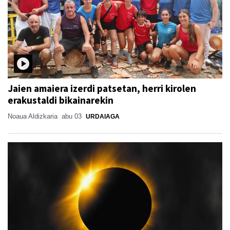
Jaien amaiera izerdi patsetan, herri kirolen
erakustaldi bikainarekin
Noaua Aldizkaria
abu 03
URDAIAGA