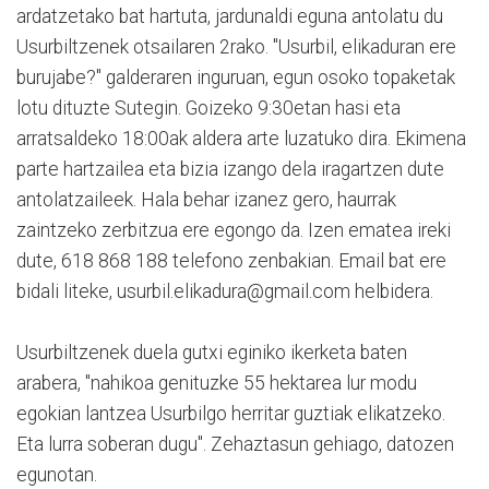
ardatzetako bat hartuta, jardunaldi eguna antolatu du
Usurbiltzenek otsailaren 2rako. "Usurbil, elikaduran ere
burujabe?" galderaren inguruan, egun osoko topaketak
lotu dituzte Sutegin. Goizeko 9:30etan hasi eta
arratsaldeko 18:00ak aldera arte luzatuko dira. Ekimena
parte hartzailea eta bizia izango dela iragartzen dute
antolatzaileek. Hala behar izanez gero, haurrak
zaintzeko zerbitzua ere egongo da. Izen ematea ireki
dute, 618 868 188 telefono zenbakian. Email bat ere
bidali liteke, usurbil.elikadura@gmail.com helbidera.
Usurbiltzenek duela gutxi eginiko ikerketa baten
arabera, "nahikoa genituzke 55 hektarea lur modu
egokian lantzea Usurbilgo herritar guztiak elikatzeko.
Eta lurra soberan dugu". Zehaztasun gehiago, datozen
egunotan.