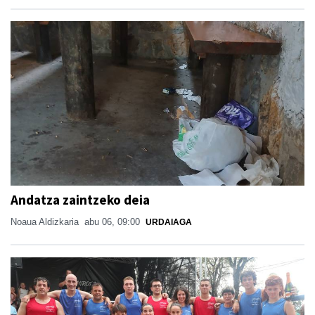
Andatza zaintzeko deia
Noaua Aldizkaria
abu 06, 09:00
URDAIAGA