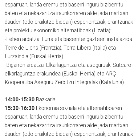
esparruan, landa eremu eta baserri inguru biziberritu
baten eta nekazaritza iraunkorraren alde jada martxan
dauden (edo eraikitze bidean) esperientziak, erantzunak
eta proiektu ekonomiko alternatiboak (I. zatia):
-Lehen ardatza: Lurra eta baserritar gazteen instalazioa:
Terre de Liens (Frantzia), Terra Libera (Italia) eta
Lurzaindia (Euskal Herria).
-Bigarren ardatza: Elkarlaguntza eta aseguruak: Sutearo
elkarlaguntza erakundea (Euskal Herria) eta ARÇ
Kooperatiba Aseguru Zerbitzu Integralak (Katalunia).
14:00-15:30
Bazkaria.
15:30-16:30
Ekonomia soziala eta alternatiboaren
esparruan, landa eremu eta baserri inguru biziberritu
baten eta nekazaritza iraunkorraren alde jada martxan
dauden (edo eraikitze bidean) esperientziak, erantzunak