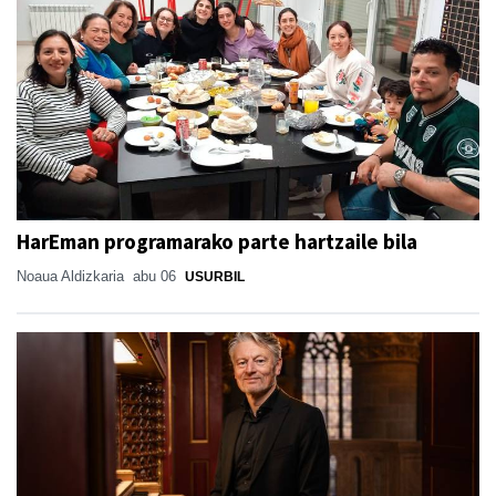
HarEman programarako parte hartzaile bila
Noaua Aldizkaria
abu 06
USURBIL