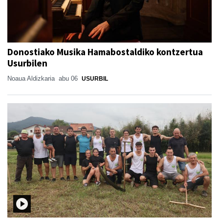
Donostiako Musika Hamabostaldiko kontzertua
Usurbilen
Noaua Aldizkaria
abu 06
USURBIL