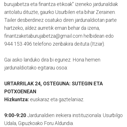
burujabetza eta finantza etikoak" izeneko jardunaldiak
antolatu dituzte, gaurko Usurbilen eta bihar Zerainen.
Tailer desberdinez osatuko diren jardunaldiotan parte
hartzeko, aldez aurretik eman behar da izena,
finantzaketaburujabetza@gmail.com helbidean edo
944 153 496 telefono zenbakira deituta (Itziar).
Gai asko landuko dira bi egunez. Hona hemen
jardunaldiotako egitarau osoa:
URTARRILAK 24, OSTEGUNA: SUTEGIN ETA
POTXOENEAN
Hizkuntza:
euskaraz eta gaztelaniaz.
9:00-9:20
Jardunaldien irekiera instituzionala: Usurbilgo
Udala, Gipuzkoako Foru Aldundia.