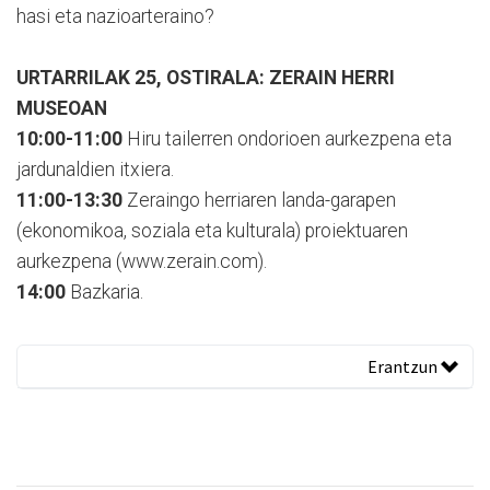
hasi eta nazioarteraino?
URTARRILAK 25, OSTIRALA: ZERAIN HERRI
MUSEOAN
10:00-11:00
Hiru tailerren ondorioen aurkezpena eta
jardunaldien itxiera.
11:00-13:30
Zeraingo herriaren landa-garapen
(ekonomikoa, soziala eta kulturala) proiektuaren
aurkezpena (www.zerain.com).
14:00
Bazkaria.
Erantzun