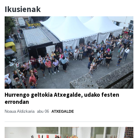
Ikusienak
Hurrengo geltokia Atxegalde, udako festen
errondan
Noaua Aldizkaria
abu 06
ATXEGALDE