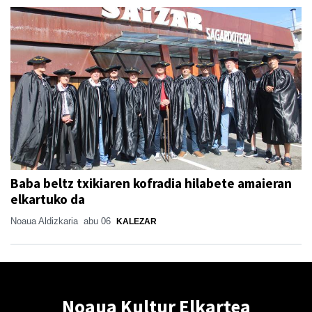
Baba beltz txikiaren kofradia hilabete amaieran
elkartuko da
Noaua Aldizkaria
abu 06
KALEZAR
Noaua Kultur Elkartea