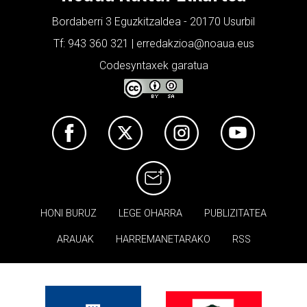
Bordaberri 3 Eguzkitzaldea - 20170 Usurbil
Tf: 943 360 321 | erredakzioa@noaua.eus
Codesyntaxek garatua
HONI BURUZ
LEGE OHARRA
PUBLIZITATEA
ARAUAK
HARREMANETARAKO
RSS