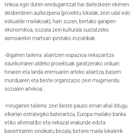
tinkoa egin duten eredugarritzat har daitezkeen ekimen
desberdinen aurkezpena (proiektu lokalak, zein udal edo
eskualde mailakoak); hain zuzen, bertako garapen
ekonomikoa, soziala zein kulturala sustatzeko
asmoarekin martxan ipinitako iniziatibak.
-Bigarren tailerra: aliantzen espazioa nekazaritza
iraunkorraren aldeko proiektuak garatzerako orduan:
hiriaren eta landa eremuaren arteko aliantza, baserri
munduaren eta beste organizazio zein mugimendu
sozialen artekoa...
-Hirugarren tailerra: zein beste pauso eman ahal ditugu
elkarlan estrategiko baterantza, Europa mailako banka
etiko alternatibo eta nekazal erakunde edota
baserritarren sindikatu bezala, betiere maila lokaletik