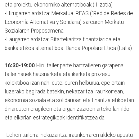
eta proiektu ekonomiko alternatiboak (II. zatia):
-Hirugarren ardatza: Merkatua. REAS ("Red de Redes de
Economía Alternativa y Solidaria) sarearen Merkatu
Sozialaren Proposamena.
-Laugarren ardatza: Bitartekaritza finantziarioa eta
banka etikoa alternatiboa: Banca Popolare Etica (Italia).
16:30-19:00
Hiru tailer parte hartzaileren garapena:
tailer hauek hausnarketa eta ikerketa prozesu
kolektiboa izan nahi dute; euren helburua, epe ertain-
luzerako begirada batekin, nekazaritza iraunkorrean,
ekonomia soziala eta solidarioan eta finantza etikoetan
diharduten eragileen eta organizazioen arteko lan-ildo
eta elkarlan estrategikoak identifikatzea da.
-Lehen tailerra: nekazaritza iraunkorraren aldeko apustu