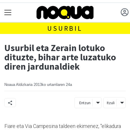
USURBIL
Usurbil eta Zerain lotuko
dituzte, bihar arte luzatuko
diren jardunaldiek
Noaua Aldizkaria
2013ko urtarrilaren 24a
Entzun
Itzuli
Fiare eta Via Campesina taldeen ekimenez, "elikadura