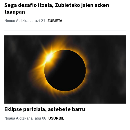
Sega desafio itzela, Zubietako jaien azken
txanpan
Noaua Aldizkaria
uzt 31
ZUBIETA
Eklipse partziala, astebete barru
Noaua Aldizkaria
abu 06
USURBIL