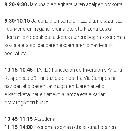
9:20-9:30
Jardunaldien egitarauaren azalpen orokorra.
9:30-10:15
Jardunaldien sarrera hitzaldia: nekazaritza
iraunkorraren iragana, oraina eta etorkizuna Euskal
Herrian: oztopoak eta aukerak aurrera begira, ekonomia
soziala eta solidarioaren esparruaren oinarrietatik
begiratuta.
10:15-10:45
FIARE ("Fundación de Inversión y Ahorra
Responsable") Fundazioaren eta La Vía Campesina
nazioarteko baserritar mugimenduaren arteko
elkarrizketa, hauen arteko aliantza eta elkarlan
estrategikoari buruz.
10:45-11:15
Atsedena.
11:15-14:00
Ekonomia soziala eta alternatiboaren