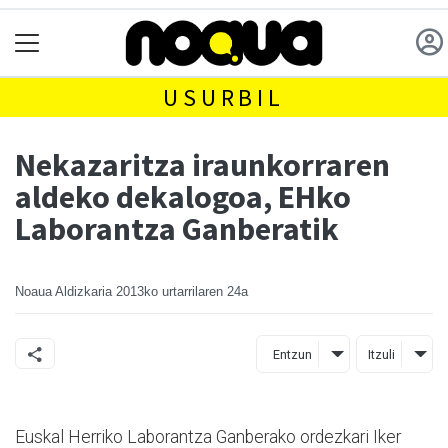
USURBIL
Nekazaritza iraunkorraren
aldeko dekalogoa, EHko
Laborantza Ganberatik
Noaua Aldizkaria
2013ko urtarrilaren 24a
Entzun
Itzuli
Euskal Herriko Laborantza Ganberako ordezkari Iker