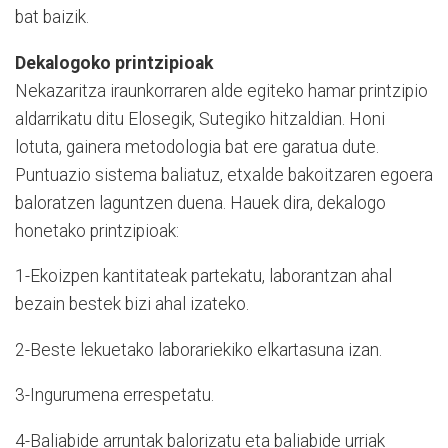
bat baizik.
Dekalogoko printzipioak
Nekazaritza iraunkorraren alde egiteko hamar printzipio
aldarrikatu ditu Elosegik, Sutegiko hitzaldian. Honi
lotuta, gainera metodologia bat ere garatua dute.
Puntuazio sistema baliatuz, etxalde bakoitzaren egoera
baloratzen laguntzen duena. Hauek dira, dekalogo
honetako printzipioak:
1-Ekoizpen kantitateak partekatu, laborantzan ahal
bezain bestek bizi ahal izateko.
2-Beste lekuetako laborariekiko elkartasuna izan.
3-Ingurumena errespetatu.
4-Baliabide arruntak balorizatu eta baliabide urriak