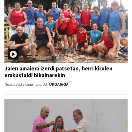
Jaien amaiera izerdi patsetan, herri kirolen
erakustaldi bikainarekin
Noaua Aldizkaria
abu 03
URDAIAGA