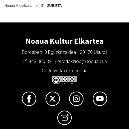
Noaua Aldizkaria
uzt 31
ZUBIETA
Noaua Kultur Elkartea
Bordaberri 3 Eguzkitzaldea - 20170 Usurbil
Tf: 943 360 321 | erredakzioa@noaua.eus
Codesyntaxek garatua