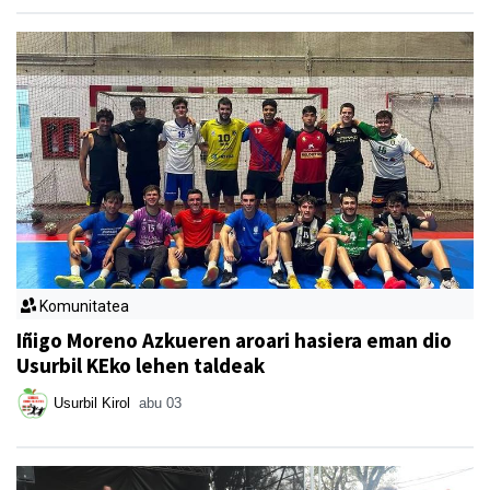
Komunitatea
Iñigo Moreno Azkueren aroari hasiera eman dio
Usurbil KEko lehen taldeak
Usurbil Kirol
abu 03