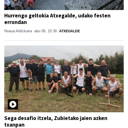
Hurrengo geltokia Atxegalde, udako festen
errondan
Noaua Aldizkaria
abu 06, 10:36
ATXEGALDE
Sega desafio itzela, Zubietako jaien azken
txanpan