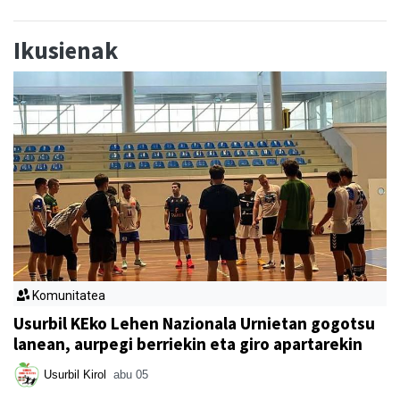
Ikusienak
Komunitatea
Usurbil KEko Lehen Nazionala Urnietan gogotsu
lanean, aurpegi berriekin eta giro apartarekin
Usurbil Kirol
abu 05