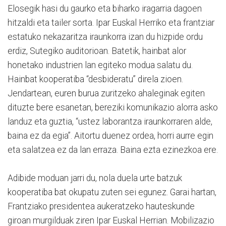
Elosegik hasi du gaurko eta biharko iragarria dagoen
hitzaldi eta tailer sorta. Ipar Euskal Herriko eta frantziar
estatuko nekazaritza iraunkorra izan du hizpide ordu
erdiz, Sutegiko auditorioan. Batetik, hainbat alor
honetako industrien lan egiteko modua salatu du.
Hainbat kooperatiba “desbideratu” direla zioen.
Jendartean, euren burua zuritzeko ahaleginak egiten
dituzte bere esanetan, bereziki komunikazio alorra asko
landuz eta guztia, “ustez laborantza iraunkorraren alde,
baina ez da egia”. Aitortu duenez ordea, horri aurre egin
eta salatzea ez da lan erraza. Baina ezta ezinezkoa ere.
Adibide moduan jarri du, nola duela urte batzuk
kooperatiba bat okupatu zuten sei egunez. Garai hartan,
Frantziako presidentea aukeratzeko hauteskunde
giroan murgilduak ziren Ipar Euskal Herrian. Mobilizazio