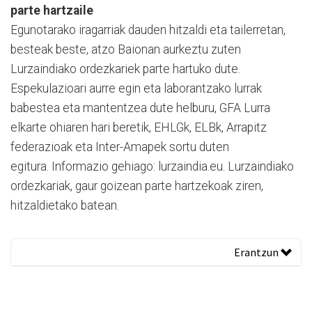
parte hartzaile
Egunotarako iragarriak dauden hitzaldi eta tailerretan,
besteak beste, atzo Baionan aurkeztu zuten
Lurzaindiako ordezkariek parte hartuko dute.
Espekulazioari aurre egin eta laborantzako lurrak
babestea eta mantentzea dute helburu, GFA Lurra
elkarte ohiaren hari beretik, EHLGk, ELBk, Arrapitz
federazioak eta Inter-Amapek sortu duten
egitura. Informazio gehiago: lurzaindia.eu. Lurzaindiako
ordezkariak, gaur goizean parte hartzekoak ziren,
hitzaldietako batean.
Erantzun