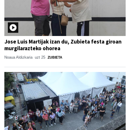
Jose Luis Martijak izan du, Zubieta festa giroan
murgilarazteko ohorea
Noaua Aldizkaria
uzt 25
ZUBIETA