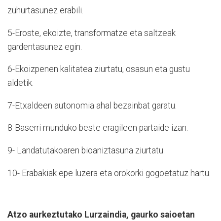
zuhurtasunez erabili.
5-Eroste, ekoizte, transformatze eta saltzeak
gardentasunez egin.
6-Ekoizpenen kalitatea ziurtatu, osasun eta gustu
aldetik.
7-Etxaldeen autonomia ahal bezainbat garatu.
8-Baserri munduko beste eragileen partaide izan.
9- Landatutakoaren bioaniztasuna ziurtatu.
10- Erabakiak epe luzera eta orokorki gogoetatuz hartu.
Atzo aurkeztutako Lurzaindia, gaurko saioetan