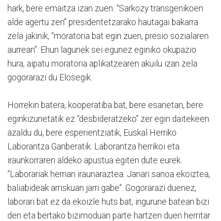
hark, bere emaitza izan zuen. “Sarkozy transgenikoen
alde agertu zen” presidentetzarako hautagai bakarra
zela jakinik, “moratoria bat egin zuen, presio sozialaren
aurrean”. Ehun lagunek sei egunez eginiko okupazio
hura, aipatu moratoria aplikatzearen akuilu izan zela
gogorarazi du Elosegik.
Horrekin batera, kooperatiba bat, bere esanetan, bere
eginkizunetatik ez “desbideratzeko” zer egin daitekeen
azaldu du, bere esperientziatik, Euskal Herriko
Laborantza Ganberatik. Laborantza herrikoi eta
iraunkorraren aldeko apustua egiten dute eurek.
“Laborariak herrian iraunaraztea. Janari sanoa ekoiztea,
baliabideak arriskuan jarri gabe”. Gogorarazi duenez,
laborari bat ez da ekoizle huts bat, ingurune batean bizi
den eta bertako bizimoduan parte hartzen duen herritar